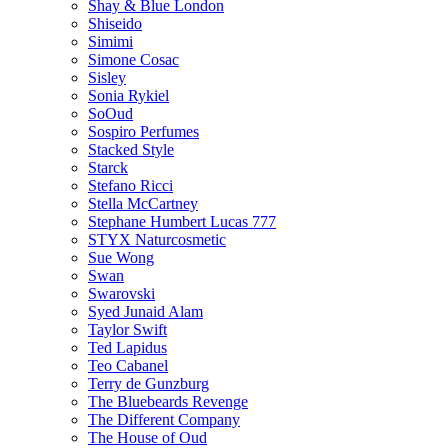
Shay & Blue London
Shiseido
Simimi
Simone Cosac
Sisley
Sonia Rykiel
SoOud
Sospiro Perfumes
Stacked Style
Starck
Stefano Ricci
Stella McCartney
Stephane Humbert Lucas 777
STYX Naturсosmetic
Sue Wong
Swan
Swarovski
Syed Junaid Alam
Taylor Swift
Ted Lapidus
Teo Cabanel
Terry de Gunzburg
The Bluebeards Revenge
The Different Company
The House of Oud