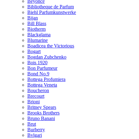
Beyonce
Bibliotheque de Parfum
Biehl Parfumkunstwerke
Bijan
Bill Blass
Biotherm
Blackglama
Blumarine
Boadicea the Victorious
Bogart
Bogdan Zubchenko
Bois 1920
Bon Parfumeur
Bond No.9
Bottega Profumiera
Bottega Veneta
Boucheron
Brecourt
Brioni
Britney Spears
Brooks Brothers
Bruno Banani
Brut
Burberry
Bvlgari