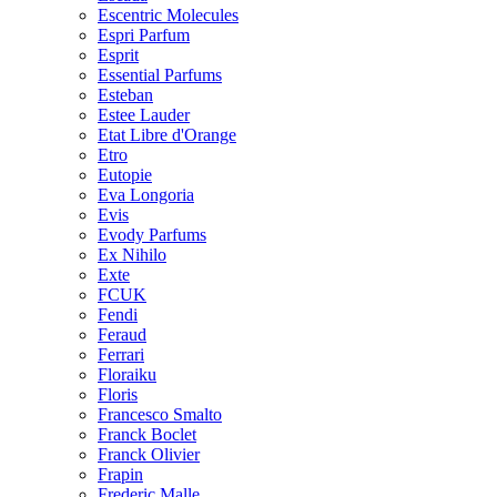
Escentric Molecules
Espri Parfum
Esprit
Essential Parfums
Esteban
Estee Lauder
Etat Libre d'Orange
Etro
Eutopie
Eva Longoria
Evis
Evody Parfums
Ex Nihilo
Exte
FCUK
Fendi
Feraud
Ferrari
Floraiku
Floris
Francesco Smalto
Franck Boclet
Franck Olivier
Frapin
Frederic Malle