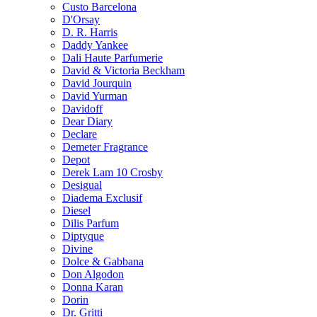
Custo Barcelona
D'Orsay
D. R. Harris
Daddy Yankee
Dali Haute Parfumerie
David & Victoria Beckham
David Jourquin
David Yurman
Davidoff
Dear Diary
Declare
Demeter Fragrance
Depot
Derek Lam 10 Crosby
Desigual
Diadema Exclusif
Diesel
Dilis Parfum
Diptyque
Divine
Dolce & Gabbana
Don Algodon
Donna Karan
Dorin
Dr. Gritti