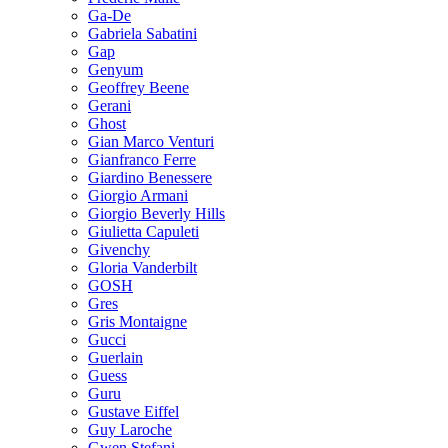
Ga-De
Gabriela Sabatini
Gap
Genyum
Geoffrey Beene
Gerani
Ghost
Gian Marco Venturi
Gianfranco Ferre
Giardino Benessere
Giorgio Armani
Giorgio Beverly Hills
Giulietta Capuleti
Givenchy
Gloria Vanderbilt
GOSH
Gres
Gris Montaigne
Gucci
Guerlain
Guess
Guru
Gustave Eiffel
Guy Laroche
Gwen Stefani