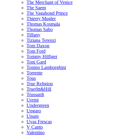
The Merchant of Venice
The Saem
The Vagabond Prince
Thierry Mugler
Thomas Kosmala
Thomas Sabo
Tiffany
Tiziana Terenzi
Tom Daxon
Tom Ford
Tommy Hilfiger
Toni Gard
Tonino Lamborghini
Torrente
Tous
True Religion
Truefitt&Hill
Trussardi
Uermi
Undergreen
Ungaro
Unum
Uvas Frescas
V Canto
Valentino