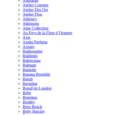
Asgharali
Atelier Cologne
Atelier Des Ors
Atelier Flou
Athena's
Atkinsons
Attar Collection
Au Pays de la Fleur d’Oranger
Axis
Azalia Parfums
Azzaro
Baldessarini
Baldinini
Balenciaga
Balmain
Bamotte
Banana Republic
Baruti
Baviphat
BeauFort London
Bebe
Benetton
Bentley
Beso Beach
Betty Barclay