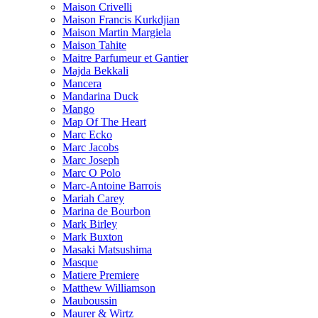
Maison Crivelli
Maison Francis Kurkdjian
Maison Martin Margiela
Maison Tahite
Maitre Parfumeur et Gantier
Majda Bekkali
Mancera
Mandarina Duck
Mango
Map Of The Heart
Marc Ecko
Marc Jacobs
Marc Joseph
Marc O Polo
Marc-Antoine Barrois
Mariah Carey
Marina de Bourbon
Mark Birley
Mark Buxton
Masaki Matsushima
Masque
Matiere Premiere
Matthew Williamson
Mauboussin
Maurer & Wirtz