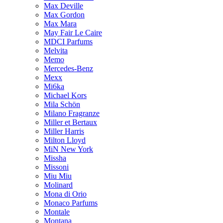
Max Deville
Max Gordon
Max Mara
May Fair Le Caire
MDCI Parfums
Melvita
Memo
Mercedes-Benz
Mexx
Mi6ka
Michael Kors
Mila Schön
Milano Fragranze
Miller et Bertaux
Miller Harris
Milton Lloyd
MiN New York
Missha
Missoni
Miu Miu
Molinard
Mona di Orio
Monaco Parfums
Montale
Montana