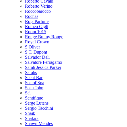
Roberto Cavalli
Roberto Verino
Roccobarocco
Rochas
Roja Parfums
Romeo Gigli
Room 1015
Rouge Bunny Rouge
Royal Crown
S.Oliver
S.T. Dupont
Salvador Dali
Salvatore Ferragamo
Sarah Jessica Parker
Sarahs
Scent Bar
Sea of Spa
Sean John
Sel
Sentifique
Serge Lutens
Sergio Tacchini
Shaik
Shakira
Shawn Mendes