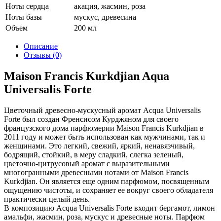
Ноты сердца
акация, жасмин, роза
Ноты базы
мускус, древесина
Объем
200 мл
Описание
Отзывы (0)
Maison Francis Kurkdjian Aqua
Universalis Forte
Цветочный древесно-мускусный аромат Acqua Universalis
Forte был создан Френсисом Курджяном для своего
французского дома парфюмерии Maison Francis Kurkdjian в
2011 году и может быть использован как мужчинами, так и
женщинами. Это легкий, свежий, яркий, ненавязчивый,
бодрящий, стойкий, в меру сладкий, слегка зеленый,
цветочно-цитрусовый аромат с выразительными
многогранными древесными нотами от Maison Francis
Kurkdjian. Он является еще одним парфюмом, посвященным
ощущению чистоты, и сохраняет ее вокруг своего обладателя
практически целый день.
В композицию Acqua Universalis Forte входит бергамот, лимон
амальфи, жасмин, роза, мускус и древесные ноты. Парфюм