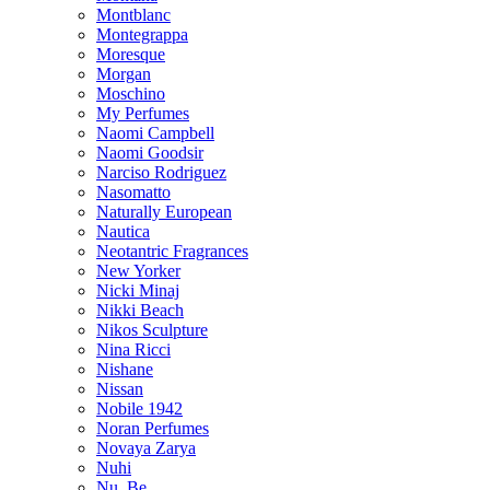
Montblanc
Montegrappa
Moresque
Morgan
Moschino
My Perfumes
Naomi Campbell
Naomi Goodsir
Narciso Rodriguez
Nasomatto
Naturally European
Nautica
Neotantric Fragrances
New Yorker
Nicki Minaj
Nikki Beach
Nikos Sculpture
Nina Ricci
Nishane
Nissan
Nobile 1942
Noran Perfumes
Novaya Zarya
Nuhi
Nu_Be