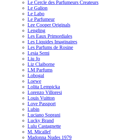
Le Cercle des Parfumeurs Createurs
Le Galion
Le Labo
Le Parfumeur
Lee Cooper Originals
Lengling
Les Eaux Primordiales
Les Liquides Imaginaires
Les Parfums de Rosine
Lesia Semi
Liu Jo
Liz Claiborne
LM Parfums
Lobogal
Loewe
Lolita Lempicka
Lorenzo Villoresi
Louis Vuitton
Love Passport
Lubin
Luciano Soprani
Lucky Brand
Lulu Castagnette
M. Micallef
Madonna Nudes 1979