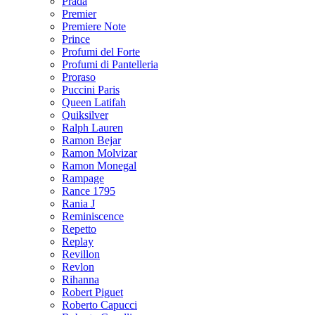
Prada
Premier
Premiere Note
Prince
Profumi del Forte
Profumi di Pantelleria
Proraso
Puccini Paris
Queen Latifah
Quiksilver
Ralph Lauren
Ramon Bejar
Ramon Molvizar
Ramon Monegal
Rampage
Rance 1795
Rania J
Reminiscence
Repetto
Replay
Revillon
Revlon
Rihanna
Robert Piguet
Roberto Capucci