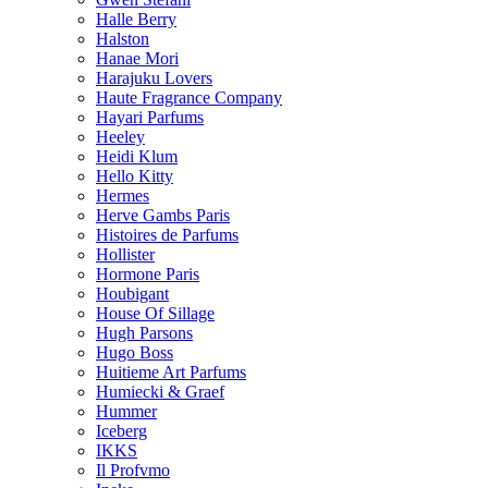
Halle Berry
Halston
Hanae Mori
Harajuku Lovers
Haute Fragrance Company
Hayari Parfums
Heeley
Heidi Klum
Hello Kitty
Hermes
Herve Gambs Paris
Histoires de Parfums
Hollister
Hormone Paris
Houbigant
House Of Sillage
Hugh Parsons
Hugo Boss
Huitieme Art Parfums
Humiecki & Graef
Hummer
Iceberg
IKKS
Il Profvmo