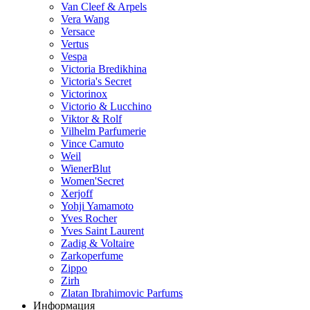
Van Cleef & Arpels
Vera Wang
Versace
Vertus
Vespa
Victoria Bredikhina
Victoria's Secret
Victorinox
Victorio & Lucchino
Viktor & Rolf
Vilhelm Parfumerie
Vince Camuto
Weil
WienerBlut
Women'Secret
Xerjoff
Yohji Yamamoto
Yves Rocher
Yves Saint Laurent
Zadig & Voltaire
Zarkoperfume
Zippo
Zirh
Zlatan Ibrahimovic Parfums
Информация