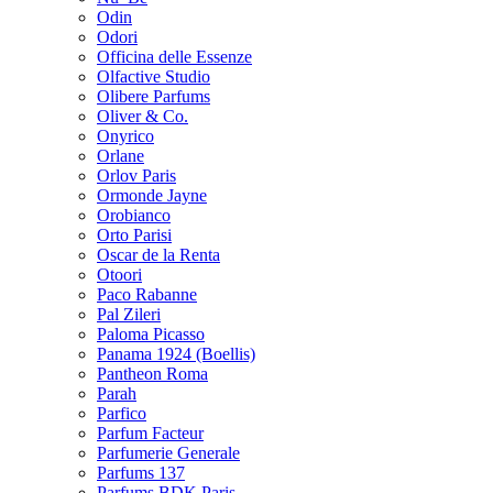
Odin
Odori
Officina delle Essenze
Olfactive Studio
Olibere Parfums
Oliver & Co.
Onyrico
Orlane
Orlov Paris
Ormonde Jayne
Orobianco
Orto Parisi
Oscar de la Renta
Otoori
Paco Rabanne
Pal Zileri
Paloma Picasso
Panama 1924 (Boellis)
Pantheon Roma
Parah
Parfico
Parfum Facteur
Parfumerie Generale
Parfums 137
Parfums BDK Paris