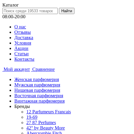
Каталог
08:00-20:00
О нас
Отзывы
Доставка
Условия
Aкции
Статьи
Контакты
Мой аккаунт
Сравнение
Женская парфюмерия
Мужская парфюмерия
Нишевая парфюмерия
Восточная парфюмерия
Винтажная парфюмерия
Бренды
12 Parfumeurs Francais
19-69
27 87 Perfumes
42° by Beauty More
Abercrombie Fitch