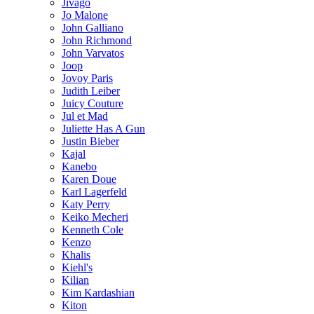
Jivago
Jo Malone
John Galliano
John Richmond
John Varvatos
Joop
Jovoy Paris
Judith Leiber
Juicy Couture
Jul et Mad
Juliette Has A Gun
Justin Bieber
Kajal
Kanebo
Karen Doue
Karl Lagerfeld
Katy Perry
Keiko Mecheri
Kenneth Cole
Kenzo
Khalis
Kiehl's
Kilian
Kim Kardashian
Kiton