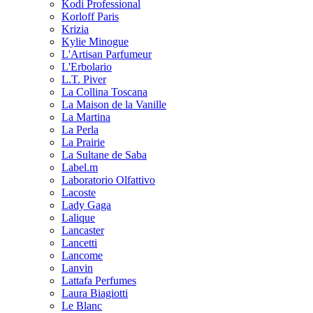
Kodi Professional
Korloff Paris
Krizia
Kylie Minogue
L'Artisan Parfumeur
L'Erbolario
L.T. Piver
La Collina Toscana
La Maison de la Vanille
La Martina
La Perla
La Prairie
La Sultane de Saba
Label.m
Laboratorio Olfattivo
Lacoste
Lady Gaga
Lalique
Lancaster
Lancetti
Lancome
Lanvin
Lattafa Perfumes
Laura Biagiotti
Le Blanc