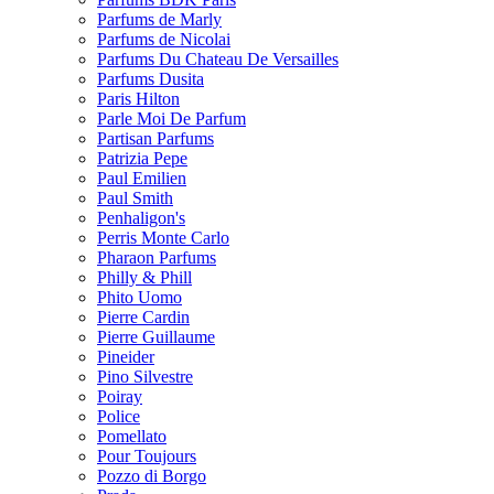
Parfums de Marly
Parfums de Nicolai
Parfums Du Chateau De Versailles
Parfums Dusita
Paris Hilton
Parle Moi De Parfum
Partisan Parfums
Patrizia Pepe
Paul Emilien
Paul Smith
Penhaligon's
Perris Monte Carlo
Pharaon Parfums
Philly & Phill
Phito Uomo
Pierre Cardin
Pierre Guillaume
Pineider
Pino Silvestre
Poiray
Police
Pomellato
Pour Toujours
Pozzo di Borgo