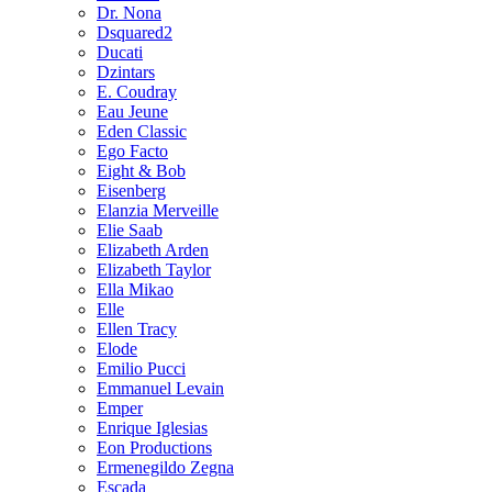
Dr. Nona
Dsquared2
Ducati
Dzintars
E. Coudray
Eau Jeune
Eden Classic
Ego Facto
Eight & Bob
Eisenberg
Elanzia Merveille
Elie Saab
Elizabeth Arden
Elizabeth Taylor
Ella Mikao
Elle
Ellen Tracy
Elode
Emilio Pucci
Emmanuel Levain
Emper
Enrique Iglesias
Eon Productions
Ermenegildo Zegna
Escada