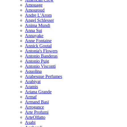
Amouage
Amouroud
Andre L'Arom
Angel Schlesser
Anima Mundi
Anna Sui
Annayake
Anne Fontaine
Annick Goutal
Antonia's Flowers
Antonio Banderas
Antonio Puig
Antonio Visconti
Aquolina
Arabesque Perfumes
Arabiyat
Aramis
Ariana Grande
Armaf
Armand Basi
Arrogance
Arte Profumi
ArteOlfatto
Asabi