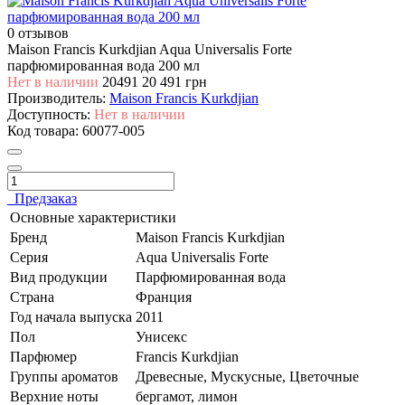
0 отзывов
Maison Francis Kurkdjian Aqua Universalis Forte
парфюмированная вода 200 мл
Нет в наличии
20491
20 491 грн
Производитель:
Maison Francis Kurkdjian
Доступность:
Нет в наличии
Код товара:
60077-005
Предзаказ
Основные характеристики
Бренд
Maison Francis Kurkdjian
Серия
Aqua Universalis Forte
Вид продукции
Парфюмированная вода
Страна
Франция
Год начала выпуска
2011
Пол
Унисекс
Парфюмер
Francis Kurkdjian
Группы ароматов
Древесные, Мускусные, Цветочные
Верхние ноты
бергамот, лимон