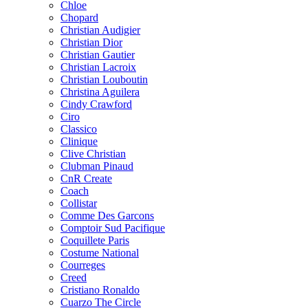
Chloe
Chopard
Christian Audigier
Christian Dior
Christian Gautier
Christian Lacroix
Christian Louboutin
Christina Aguilera
Cindy Crawford
Ciro
Classico
Clinique
Clive Christian
Clubman Pinaud
CnR Create
Coach
Collistar
Comme Des Garcons
Comptoir Sud Pacifique
Coquillete Paris
Costume National
Courreges
Creed
Cristiano Ronaldo
Cuarzo The Circle