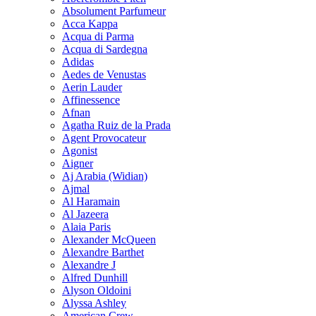
Absolument Parfumeur
Acca Kappa
Acqua di Parma
Acqua di Sardegna
Adidas
Aedes de Venustas
Aerin Lauder
Affinessence
Afnan
Agatha Ruiz de la Prada
Agent Provocateur
Agonist
Aigner
Aj Arabia (Widian)
Ajmal
Al Haramain
Al Jazeera
Alaia Paris
Alexander McQueen
Alexandre Barthet
Alexandre J
Alfred Dunhill
Alyson Oldoini
Alyssa Ashley
American Crew