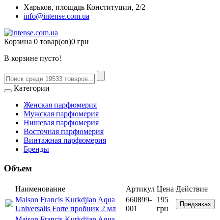
Харьков, площадь Конституции, 2/2
info@intense.com.ua
Корзина
0 товар(ов)
0 грн
В корзине пусто!
Категории
Женская парфюмерия
Мужская парфюмерия
Нишевая парфюмерия
Восточная парфюмерия
Винтажная парфюмерия
Бренды
Объем
Наименование
Артикул
Цена
Действие
Maison Francis Kurkdjian Aqua
660899-
195
Предзаказ
Universalis Forte пробник 2 мл
001
грн
Maison Francis Kurkdjian Aqua