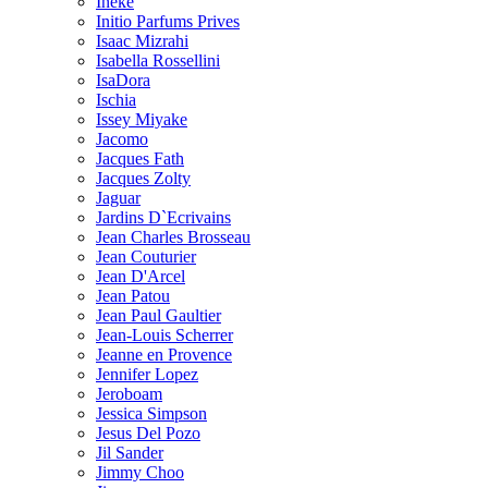
Ineke
Initio Parfums Prives
Isaac Mizrahi
Isabella Rossellini
IsaDora
Ischia
Issey Miyake
Jacomo
Jacques Fath
Jacques Zolty
Jaguar
Jardins D`Ecrivains
Jean Charles Brosseau
Jean Couturier
Jean D'Arcel
Jean Patou
Jean Paul Gaultier
Jean-Louis Scherrer
Jeanne en Provence
Jennifer Lopez
Jeroboam
Jessica Simpson
Jesus Del Pozo
Jil Sander
Jimmy Choo