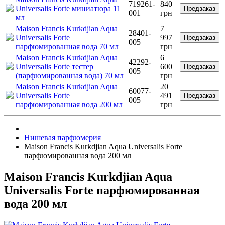
719261-
840
Universalis Forte миниатюра 11
Предзаказ
001
грн
мл
Maison Francis Kurkdjian Aqua
7
28401-
Universalis Forte
997
Предзаказ
005
парфюмированная вода 70 мл
грн
Maison Francis Kurkdjian Aqua
6
42292-
Universalis Forte тестер
600
Предзаказ
005
(парфюмированная вода) 70 мл
грн
Maison Francis Kurkdjian Aqua
20
60077-
Universalis Forte
491
Предзаказ
005
парфюмированная вода 200 мл
грн
Нишевая парфюмерия
Maison Francis Kurkdjian Aqua Universalis Forte
парфюмированная вода 200 мл
Maison Francis Kurkdjian Aqua
Universalis Forte парфюмированная
вода 200 мл