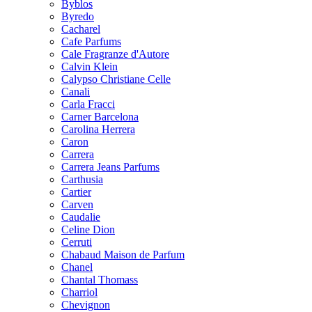
Byblos
Byredo
Cacharel
Cafe Parfums
Cale Fragranze d'Autore
Calvin Klein
Calypso Christiane Celle
Canali
Carla Fracci
Carner Barcelona
Carolina Herrera
Caron
Carrera
Carrera Jeans Parfums
Carthusia
Cartier
Carven
Caudalie
Celine Dion
Cerruti
Chabaud Maison de Parfum
Chanel
Chantal Thomass
Charriol
Chevignon