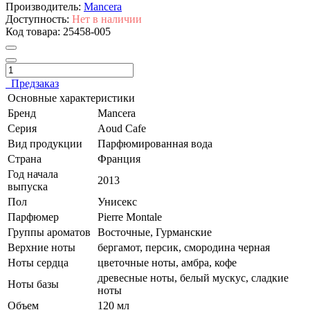
Производитель:
Mancera
Доступность:
Нет в наличии
Код товара:
25458-005
Предзаказ
Основные характеристики
Бренд
Mancera
Серия
Aoud Cafe
Вид продукции
Парфюмированная вода
Страна
Франция
Год начала
2013
выпуска
Пол
Унисекс
Парфюмер
Pierre Montale
Группы ароматов
Восточные, Гурманские
Верхние ноты
бергамот, персик, смородина черная
Ноты сердца
цветочные ноты, амбра, кофе
древесные ноты, белый мускус, сладкие
Ноты базы
ноты
Объем
120 мл