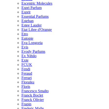
Escentric Molecules
Espri Parfum
Esprit
Essential Parfums
Esteban
Estee Lauder
Etat Libre d'Orange
Etro
Eutopie
Eva Longoria
Evis
Evody Parfums
Ex Nihilo
Exte
FCUK
Fendi
Feraud
Ferrari
Floraiku
Floris
Francesco Smalto
Franck Boclet
Franck Olivier
Frapin
Frederic Malle