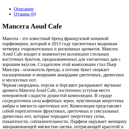
Описание
Отзывы (0)
Mancera Aoud Cafe
Mancera - это известный бренд французской нишевой
парфюмерии, который в 2013 году презентовал модникам
четверку очаровательных и роскошных ароматов. Mancera
Aoud Cafe входит в знаменитую коллекцию стильных
восточных букетов, предназначенных для элегантных дам с
хорошим вкусом. Создателем этой композиции стал Пьер
Мансера - основатель бренда, а потому букет сверкает
насыщенными и мощными аккордами цветочных, древесных
и мускусных нот.
Черная смородина, персик и бергамот раскрывают звучание
аромата Mancera Aoud Cafe, постепенно уступая место
невероятной сладости душистой композиции. В сердце
сосредоточена сила кофейных зерен, чувственная энергетика
амбры и мягкость цветочных нот. Композиция представляет
собой переплетение фруктовых, цветочных и сексуальных
древесных нот, которые передают энергетику силы,
пикантности, соблазнительности. Парфюм окружает женщину
завораживающей мягкостью шелка, потрясающей красотой и