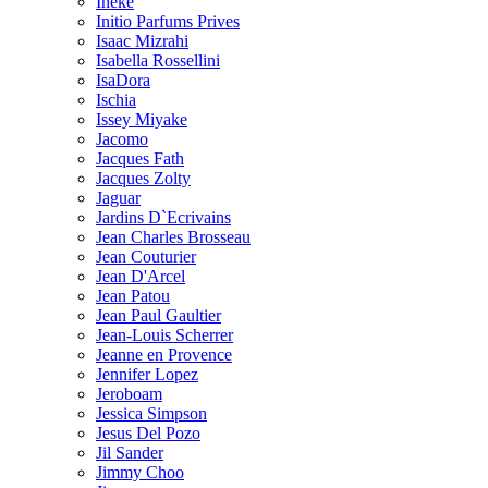
Ineke
Initio Parfums Prives
Isaac Mizrahi
Isabella Rossellini
IsaDora
Ischia
Issey Miyake
Jacomo
Jacques Fath
Jacques Zolty
Jaguar
Jardins D`Ecrivains
Jean Charles Brosseau
Jean Couturier
Jean D'Arcel
Jean Patou
Jean Paul Gaultier
Jean-Louis Scherrer
Jeanne en Provence
Jennifer Lopez
Jeroboam
Jessica Simpson
Jesus Del Pozo
Jil Sander
Jimmy Choo