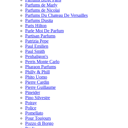
Parfums de Marly
Parfums de Nicolai
Parfums Du Chateau De Versailles
Parfums Dusita
Paris Hilton
Parle Moi De Parfum
Partisan Parfums
Patrizia Pepe
Paul Emilien
Paul Smith
Penhaligon's
Perris Monte Carlo
Pharaon Parfums
Philly & Phill
Phito Uomo
Pierre Cardin
Pierre Guillaume
Pineider
Pino Silvestre
Poiray
Police
Pomellato
Pour Toujours
Pozzo di Borgo