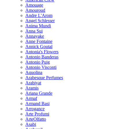
Amouage
Amouroud
Andre L'Arom
Angel Schlesser
Anima Mundi
Anna Sui
Annayake
Anne Fontaine
Annick Goutal
Antonia's Flowers
Antonio Banderas
Antonio Puig
Antonio Visconti
Aquolina
Arabesque Perfumes
Arabiyat
Aramis
Ariana Grande
Armaf
Armand Basi
Arrogance
Arte Profumi
ArteOlfatto
Asabi