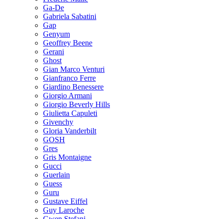
Ga-De
Gabriela Sabatini
Gap
Genyum
Geoffrey Beene
Gerani
Ghost
Gian Marco Venturi
Gianfranco Ferre
Giardino Benessere
Giorgio Armani
Giorgio Beverly Hills
Giulietta Capuleti
Givenchy
Gloria Vanderbilt
GOSH
Gres
Gris Montaigne
Gucci
Guerlain
Guess
Guru
Gustave Eiffel
Guy Laroche
Gwen Stefani