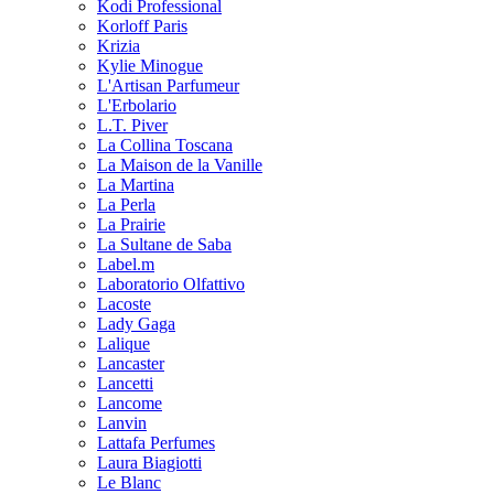
Kodi Professional
Korloff Paris
Krizia
Kylie Minogue
L'Artisan Parfumeur
L'Erbolario
L.T. Piver
La Collina Toscana
La Maison de la Vanille
La Martina
La Perla
La Prairie
La Sultane de Saba
Label.m
Laboratorio Olfattivo
Lacoste
Lady Gaga
Lalique
Lancaster
Lancetti
Lancome
Lanvin
Lattafa Perfumes
Laura Biagiotti
Le Blanc