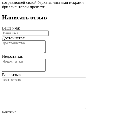
согревающей силой бархата, чистыми искрами
бриллиантовой прелести.
Написать отзыв
Ваше имя:
Достоинства:
Недостатки:
Ваш отзыв
Рейтинг