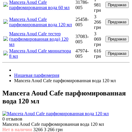
Mancera Aoud Cafe
31786-
981
Предзаказ
парфюмированная вода 60 мл
005
грн
3
Mancera Aoud Cafe
25458-
266
Предзаказ
парфюмированная вода 120 мл
005
грн
Mancera Aoud Cafe тестер
3
37083-
(парфюмированная вода) 120
069
Предзаказ
005
мл
грн
Mancera Aoud Cafe миниатюра
47974-
616
Предзаказ
8 мл
005
грн
Нишевая парфюмерия
Mancera Aoud Cafe парфюмированная вода 120 мл
Mancera Aoud Cafe парфюмированная
вода 120 мл
0 отзывов
Mancera Aoud Cafe парфюмированная вода 120 мл
Нет в наличии
3266
3 266 грн