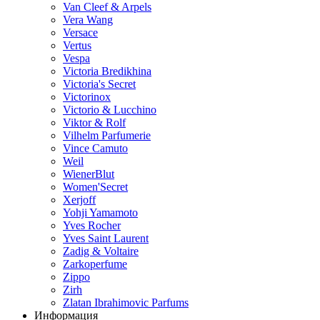
Van Cleef & Arpels
Vera Wang
Versace
Vertus
Vespa
Victoria Bredikhina
Victoria's Secret
Victorinox
Victorio & Lucchino
Viktor & Rolf
Vilhelm Parfumerie
Vince Camuto
Weil
WienerBlut
Women'Secret
Xerjoff
Yohji Yamamoto
Yves Rocher
Yves Saint Laurent
Zadig & Voltaire
Zarkoperfume
Zippo
Zirh
Zlatan Ibrahimovic Parfums
Информация