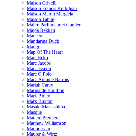
Maison Crivelli
Maison Francis Kurkdjian
Maison Martin Margiela
Maison Tahite
Maitre Parfumeur et Gantier
Majda Bekkali
Mancera
Mandarina Duck
Mango
Map Of The Heart
Marc Ecko
Marc Jacobs
Marc Joseph
Marc O Polo
Marc-Antoine Barrois
Mariah Carey
Marina de Bourbon
Mark Birley
Mark Buxton
Masaki Matsushima
Masque
Matiere Premiere
Matthew Williamson
Mauboussin
Maurer & Wirtz