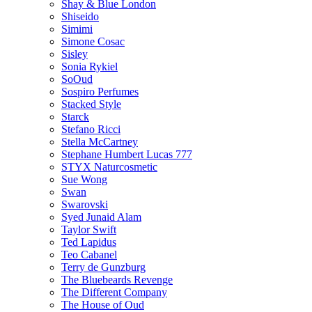
Shay & Blue London
Shiseido
Simimi
Simone Cosac
Sisley
Sonia Rykiel
SoOud
Sospiro Perfumes
Stacked Style
Starck
Stefano Ricci
Stella McCartney
Stephane Humbert Lucas 777
STYX Naturсosmetic
Sue Wong
Swan
Swarovski
Syed Junaid Alam
Taylor Swift
Ted Lapidus
Teo Cabanel
Terry de Gunzburg
The Bluebeards Revenge
The Different Company
The House of Oud