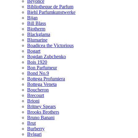
Beyonce
Bibliotheque de Parfum
Biehl Parfumkunstwerke
Bijan
Bill Blass
Biotherm
Blackglama
Blumarine
Boadicea the Victorious
Bogart
Bogdan Zubchenko
Bois 1920
Bon Parfumeur
Bond No.9
Bottega Profumiera
Bottega Veneta
Boucheron
Brecourt
Brioni
Britney Spears
Brooks Brothers
Bruno Banani
Brut
Burberry
Bvlgari