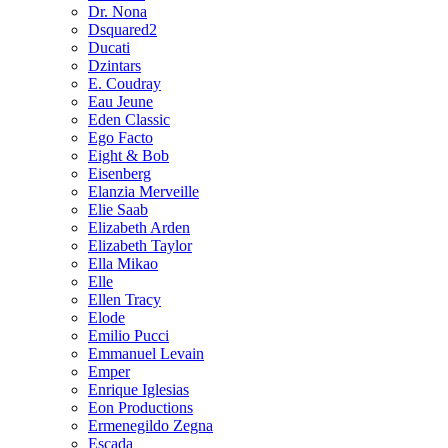
Dr. Nona
Dsquared2
Ducati
Dzintars
E. Coudray
Eau Jeune
Eden Classic
Ego Facto
Eight & Bob
Eisenberg
Elanzia Merveille
Elie Saab
Elizabeth Arden
Elizabeth Taylor
Ella Mikao
Elle
Ellen Tracy
Elode
Emilio Pucci
Emmanuel Levain
Emper
Enrique Iglesias
Eon Productions
Ermenegildo Zegna
Escada