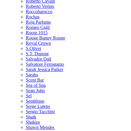
Roberto Cavalli
Roberto Verino
Roccobarocco
Rochas
Roja Parfums
Romeo Gigli
Room 1015
Rouge Bunny Rouge
Royal Crown
S.Oliver
S.T. Dupont
Salvador Dali
Salvatore Ferragamo
Sarah Jessica Parker
Sarahs
Scent Bar
Sea of Spa
Sean John
Sel
Sentifique
Serge Lutens
Sergio Tacchini
Shaik
Shakira
Shawn Mendes