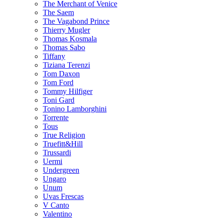
The Merchant of Venice
The Saem
The Vagabond Prince
Thierry Mugler
Thomas Kosmala
Thomas Sabo
Tiffany
Tiziana Terenzi
Tom Daxon
Tom Ford
Tommy Hilfiger
Toni Gard
Tonino Lamborghini
Torrente
Tous
True Religion
Truefitt&Hill
Trussardi
Uermi
Undergreen
Ungaro
Unum
Uvas Frescas
V Canto
Valentino