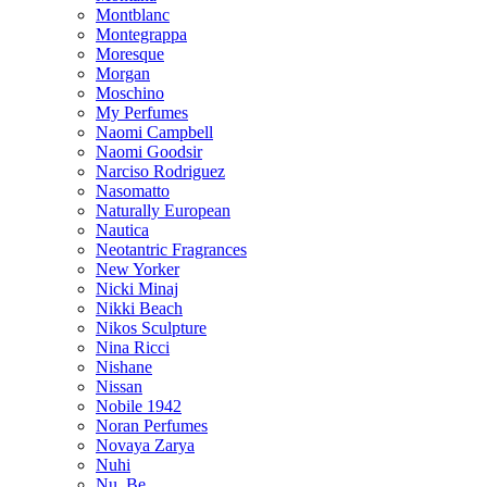
Montblanc
Montegrappa
Moresque
Morgan
Moschino
My Perfumes
Naomi Campbell
Naomi Goodsir
Narciso Rodriguez
Nasomatto
Naturally European
Nautica
Neotantric Fragrances
New Yorker
Nicki Minaj
Nikki Beach
Nikos Sculpture
Nina Ricci
Nishane
Nissan
Nobile 1942
Noran Perfumes
Novaya Zarya
Nuhi
Nu_Be