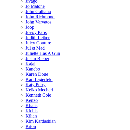
Jivago
Jo Malone
John Galliano
John Richmond
John Varvatos
Joop
Jovoy Paris
Judith Leiber
Juicy Couture
Jul et Mad
Juliette Has A Gun
Justin Bieber
Kajal
Kanebo
Karen Doue
Karl Lagerfeld
Katy Perry
Keiko Mecheri
Kenneth Cole
Kenzo
Khalis
Kiehl's
Kilian
Kim Kardashian
Kiton