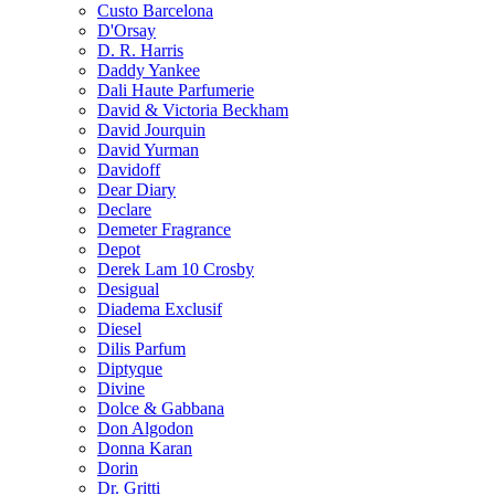
Custo Barcelona
D'Orsay
D. R. Harris
Daddy Yankee
Dali Haute Parfumerie
David & Victoria Beckham
David Jourquin
David Yurman
Davidoff
Dear Diary
Declare
Demeter Fragrance
Depot
Derek Lam 10 Crosby
Desigual
Diadema Exclusif
Diesel
Dilis Parfum
Diptyque
Divine
Dolce & Gabbana
Don Algodon
Donna Karan
Dorin
Dr. Gritti