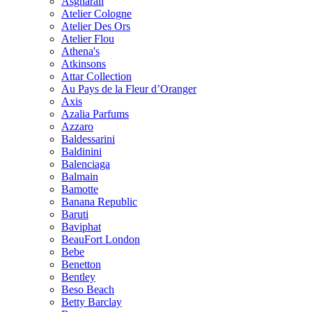
Asgharali
Atelier Cologne
Atelier Des Ors
Atelier Flou
Athena's
Atkinsons
Attar Collection
Au Pays de la Fleur d’Oranger
Axis
Azalia Parfums
Azzaro
Baldessarini
Baldinini
Balenciaga
Balmain
Bamotte
Banana Republic
Baruti
Baviphat
BeauFort London
Bebe
Benetton
Bentley
Beso Beach
Betty Barclay