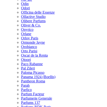
Odin
Odori
Officina delle Essenze
Olfactive Studio
Olibere Parfums
Oliver & Co.
Onyrico
Orlane
Orlov Paris
Ormonde Jayne
Orobianco
Orto Parisi
Oscar de la Renta
Otoori
Paco Rabanne
Pal Zileri
Paloma Picasso
Panama 1924 (Boellis)
Pantheon Roma
Parah
Parfico
Parfum Facteur
Parfumerie Generale
Parfums 137
Parfums BDK Paris