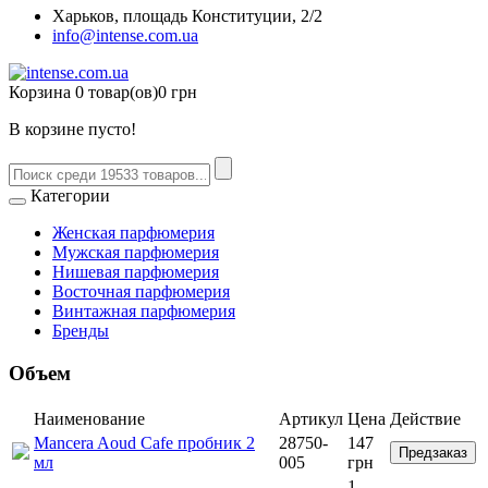
Харьков, площадь Конституции, 2/2
info@intense.com.ua
Корзина
0 товар(ов)
0 грн
В корзине пусто!
Категории
Женская парфюмерия
Мужская парфюмерия
Нишевая парфюмерия
Восточная парфюмерия
Винтажная парфюмерия
Бренды
Объем
Наименование
Артикул
Цена
Действие
Mancera Aoud Cafe пробник 2
28750-
147
Предзаказ
мл
005
грн
1