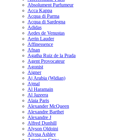
Absolument Parfumeur
Acca Kappa
Acqua di Parma
Acqua di Sardegna
Adidas
Aedes de Venustas
Aerin Lauder
Affinessence
Afnan
Agatha Ruiz de la Prada
Agent Provocateur
Agonist
Aigner
Aj Arabia (Widian)
Ajmal
Al Haramain
Al Jazeera
Alaia Paris
Alexander McQueen
Alexandre Barthet
Alexandre J
Alfred Dunhill
Alyson Oldoini
Alyssa Ashley
American Crew