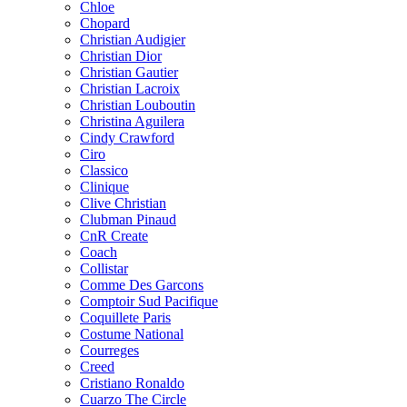
Chloe
Chopard
Christian Audigier
Christian Dior
Christian Gautier
Christian Lacroix
Christian Louboutin
Christina Aguilera
Cindy Crawford
Ciro
Classico
Clinique
Clive Christian
Clubman Pinaud
CnR Create
Coach
Collistar
Comme Des Garcons
Comptoir Sud Pacifique
Coquillete Paris
Costume National
Courreges
Creed
Cristiano Ronaldo
Cuarzo The Circle