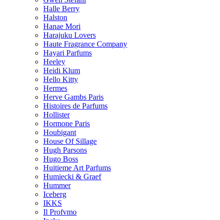
Halle Berry
Halston
Hanae Mori
Harajuku Lovers
Haute Fragrance Company
Hayari Parfums
Heeley
Heidi Klum
Hello Kitty
Hermes
Herve Gambs Paris
Histoires de Parfums
Hollister
Hormone Paris
Houbigant
House Of Sillage
Hugh Parsons
Hugo Boss
Huitieme Art Parfums
Humiecki & Graef
Hummer
Iceberg
IKKS
Il Profvmo