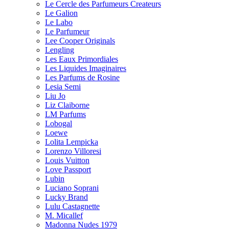
Le Cercle des Parfumeurs Createurs
Le Galion
Le Labo
Le Parfumeur
Lee Cooper Originals
Lengling
Les Eaux Primordiales
Les Liquides Imaginaires
Les Parfums de Rosine
Lesia Semi
Liu Jo
Liz Claiborne
LM Parfums
Lobogal
Loewe
Lolita Lempicka
Lorenzo Villoresi
Louis Vuitton
Love Passport
Lubin
Luciano Soprani
Lucky Brand
Lulu Castagnette
M. Micallef
Madonna Nudes 1979