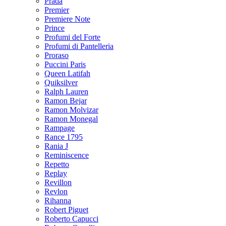
Prada
Premier
Premiere Note
Prince
Profumi del Forte
Profumi di Pantelleria
Proraso
Puccini Paris
Queen Latifah
Quiksilver
Ralph Lauren
Ramon Bejar
Ramon Molvizar
Ramon Monegal
Rampage
Rance 1795
Rania J
Reminiscence
Repetto
Replay
Revillon
Revlon
Rihanna
Robert Piguet
Roberto Capucci