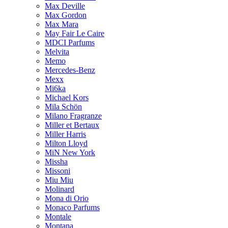
Max Deville
Max Gordon
Max Mara
May Fair Le Caire
MDCI Parfums
Melvita
Memo
Mercedes-Benz
Mexx
Mi6ka
Michael Kors
Mila Schön
Milano Fragranze
Miller et Bertaux
Miller Harris
Milton Lloyd
MiN New York
Missha
Missoni
Miu Miu
Molinard
Mona di Orio
Monaco Parfums
Montale
Montana