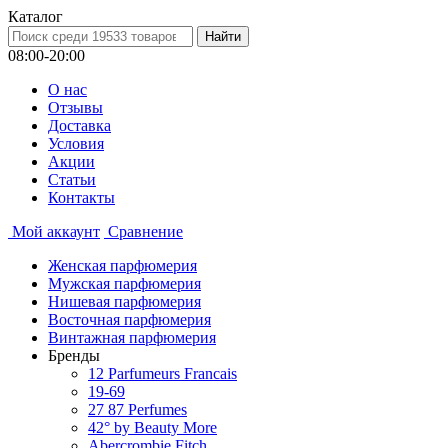
Каталог
08:00-20:00
О нас
Отзывы
Доставка
Условия
Aкции
Статьи
Контакты
Мой аккаунт
Сравнение
Женская парфюмерия
Мужская парфюмерия
Нишевая парфюмерия
Восточная парфюмерия
Винтажная парфюмерия
Бренды
12 Parfumeurs Francais
19-69
27 87 Perfumes
42° by Beauty More
Abercrombie Fitch