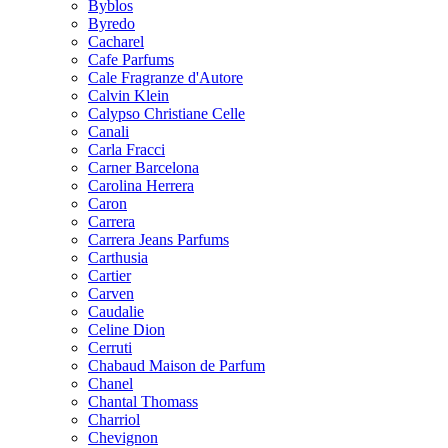
Byblos
Byredo
Cacharel
Cafe Parfums
Cale Fragranze d'Autore
Calvin Klein
Calypso Christiane Celle
Canali
Carla Fracci
Carner Barcelona
Carolina Herrera
Caron
Carrera
Carrera Jeans Parfums
Carthusia
Cartier
Carven
Caudalie
Celine Dion
Cerruti
Chabaud Maison de Parfum
Chanel
Chantal Thomass
Charriol
Chevignon