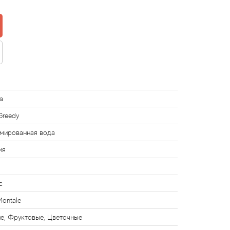
a
Greedy
мированная вода
ия
с
Montale
е, Фруктовые, Цветочные