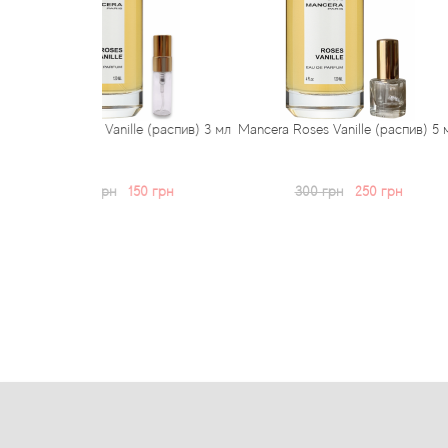
anille (распив) 3 мл
Mancera Roses Vanille (распив) 5 мл
Mancera Roses 
рн
150 грн
300 грн
250 грн
500 