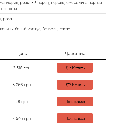
 мандарин, розовый перец, персик, смородина черная,
ные ноты
, роза
ваниль, белый мускус, бензоин, сахар
Цена
Действие
3 518
грн
Купить
3 266
грн
Купить
98
грн
Предзаказ
2 546
грн
Предзаказ