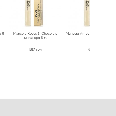
Roses & Chocolate
Mancera Amber & Roses миниатюра
Mancera
ниатюра 8 мл
8 мл
(парфюми
587 грн
616 грн