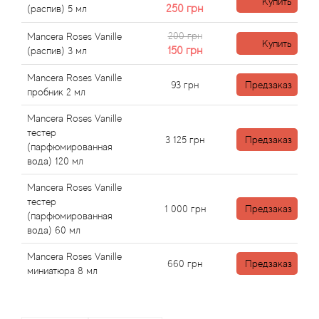
Angel Schlesser
Купить
250
грн
(распив) 5 мл
Anima Mundi
200 грн
Mancera Roses Vanille
Купить
150
грн
(распив) 3 мл
Anna Sui
Mancera Roses Vanille
93
грн
Предзаказ
пробник 2 мл
Annayake
Mancera Roses Vanille
тестер
3 125
грн
Предзаказ
Anne Fontaine
(парфюмированная
вода) 120 мл
Annick Goutal
Mancera Roses Vanille
тестер
1 000
грн
Предзаказ
Antonia's Flowers
(парфюмированная
вода) 60 мл
Antonio Banderas
Mancera Roses Vanille
660
грн
Предзаказ
миниатюра 8 мл
Antonio Puig