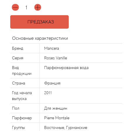
Agonist
ПРЕДЗАКАЗ
Aigner
Основные характеристики
Aj Arabia (Widian)
Бренд
Mancera
Ajmal
Серия
Roses Vanille
Вид
Парфюмированная вода
Al Haramain
продукции
Страна
Франция
Al Jazeera
Год начала
2011
выпуска
Alaia Paris
Пол
Для женщин
Alexander McQueen
Парфюмер
Pierre Montale
Группы
Восточные, Гурманские