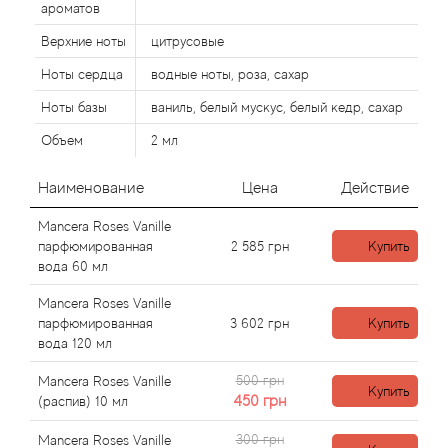
Alexandre Barthet
ароматов
Верхние ноты
цитрусовые
Alexandre J
Ноты сердца
водные ноты, роза, сахар
Alfred Dunhill
Ноты базы
ваниль, белый мускус, белый кедр, сахар
Объем
2 мл
Alyson Oldoini
Наименование
Цена
Действие
Alyssa Ashley
Mancera Roses Vanille
парфюмированная
2 585
грн
Купить
American Crew
вода 60 мл
Amouage
Mancera Roses Vanille
парфюмированная
3 602
грн
Купить
вода 120 мл
Amouroud
500 грн
Mancera Roses Vanille
Купить
Andre L'Arom
450
грн
(распив) 10 мл
300 грн
Mancera Roses Vanille