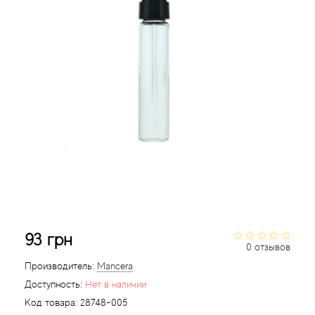
Acqua di Parma
Acqua di Sardegna
Adidas
Aedes de Venustas
Aerin Lauder
Affinessence
93 грн
Afnan
0 отзывов
Производитель:
Mancera
Agatha Ruiz de la Prada
Доступность:
Нет в наличии
Код товара:
28748-005
Agent Provocateur