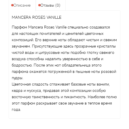
Antonio Visconti
Описание
Отзывы (0)
Aquolina
MANCERA ROSES VANILLE
Парфюм Mancera Roses Vanille специально создавался
Arabesque Perfumes
для настоящих почитателей и ценителей цветочных
композиций. Его верхние ноты обладают чистым и свежим
Arabiyat
звучанием. Присутствующие здесь прозрачные кристаллы
чистой воды и цитрусовые ноты подобно глотку свежего
Aramis
воздуха способны наделить уверенностью в себе и
бодростью. После этих нот обладательница этого
парфюма окажется погруженной в пышные ноты розовой
Ariana Grande
пудры.
Цветочная сладость сглаживает базовые ноты ванили,
Armaf
кедра и мускуса, придавая этой композиции особую
восточную таинственность и пикантность. Наиболее полно
Armand Basi
этот парфюм раскрывает свое звучание в теплое время
года.
Arrogance