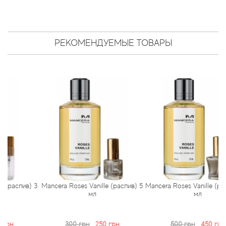
Arte Profumi
ArteOlfatto
РЕКОМЕНДУЕМЫЕ ТОВАРЫ
Asabi
Asgharali
Atelier Cologne
Atelier Des Ors
Atelier Flou
Athena's
спив) 3
Mancera Roses Vanille (распив) 5
Mancera Roses Vanille (распив)
мл
мл
Atkinsons
300 грн
250 грн
500 грн
450 грн