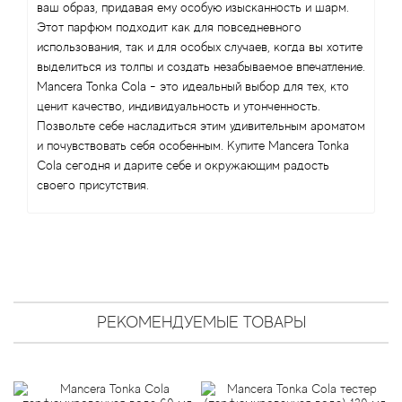
Angel Schlesser
ваш образ, придавая ему особую изысканность и шарм.
Этот парфюм подходит как для повседневного
Anima Mundi
использования, так и для особых случаев, когда вы хотите
выделиться из толпы и создать незабываемое впечатление.
Mancera Tonka Cola - это идеальный выбор для тех, кто
Anna Sui
ценит качество, индивидуальность и утонченность.
Позвольте себе насладиться этим удивительным ароматом
Annayake
и почувствовать себя особенным. Купите Mancera Tonka
Cola сегодня и дарите себе и окружающим радость
Anne Fontaine
своего присутствия.
Annick Goutal
Antonia's Flowers
Antonio Banderas
РЕКОМЕНДУЕМЫЕ ТОВАРЫ
Antonio Puig