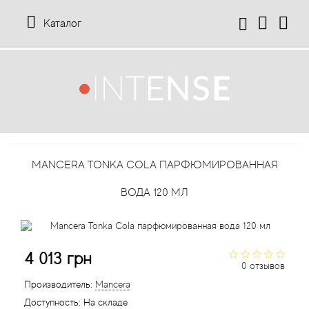
Каталог
12 Parfumeurs Francais
О нас
Мой аккаунт
19-69
Отзывы
История заказов
MANCERA TONKA COLA ПАРФЮМИРОВАННАЯ
27 87 Perfumes
Доставка
Рассылка новостей
ВОДА 120 МЛ
42° by Beauty More
Условия
Abercrombie Fitch
Aкции
4 013 грн
0 отзывов
Absolument Parfumeur
Контакты
Производитель:
Mancera
Доступность:
На складе
Acca Kappa
Статьи