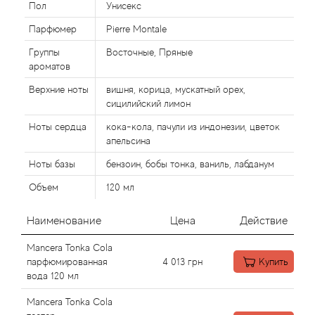
Пол
Унисекс
Парфюмер
Pierre Montale
Agonist
Группы
Восточные, Пряные
ароматов
Aigner
Верхние ноты
вишня, корица, мускатный орех,
Aj Arabia (Widian)
сицилийский лимон
Ноты сердца
кока-кола, пачули из индонезии, цветок
Ajmal
апельсина
Ноты базы
бензоин, бобы тонка, ваниль, лабданум
Al Haramain
Объем
120 мл
Al Jazeera
Наименование
Цена
Действие
Alaia Paris
Mancera Tonka Cola
парфюмированная
4 013
грн
Купить
вода 120 мл
Alexander McQueen
Mancera Tonka Cola