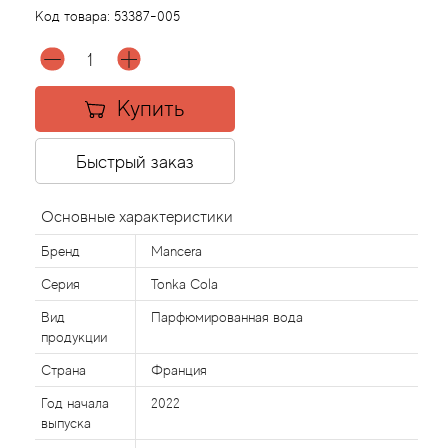
Код товара:
53387-005
Acqua di Parma
Acqua di Sardegna
Купить
Adidas
Быстрый заказ
Aedes de Venustas
Основные характеристики
Aerin Lauder
Бренд
Mancera
Серия
Tonka Cola
Affinessence
Вид
Парфюмированная вода
продукции
Afnan
Страна
Франция
Agatha Ruiz de la Prada
Год начала
2022
выпуска
Agent Provocateur