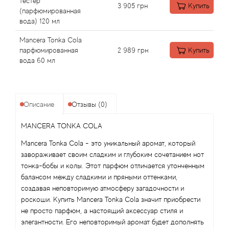
Alexandre Barthet
тестер
3 905
грн
Купить
(парфюмированная
вода) 120 мл
Alexandre J
Mancera Tonka Cola
Alfred Dunhill
парфюмированная
2 989
грн
Купить
вода 60 мл
Alyson Oldoini
Alyssa Ashley
Описание
Отзывы (0)
MANCERA TONKA COLA
American Crew
Mancera Tonka Cola - это уникальный аромат, который
Amouage
завораживает своим сладким и глубоким сочетанием нот
тонка-бобы и колы. Этот парфюм отличается утонченным
балансом между сладкими и пряными оттенками,
Amouroud
создавая неповторимую атмосферу загадочности и
роскоши. Купить Mancera Tonka Cola значит приобрести
Andre L'Arom
не просто парфюм, а настоящий аксессуар стиля и
элегантности. Его неповторимый аромат будет дополнять