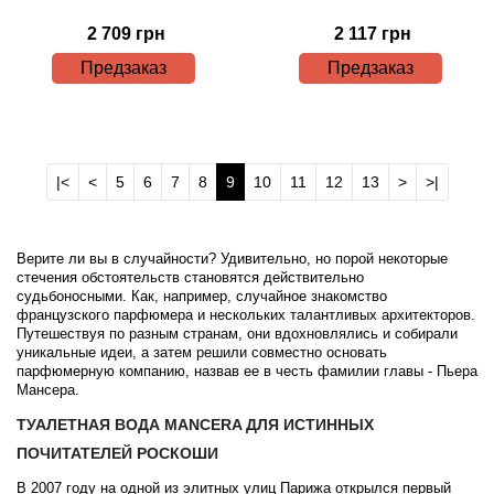
2 709 грн
2 117 грн
Предзаказ
Предзаказ
|<
<
5
6
7
8
9
10
11
12
13
>
>|
Верите ли вы в случайности? Удивительно, но порой некоторые
стечения обстоятельств становятся действительно
судьбоносными. Как, например, случайное знакомство
французского парфюмера и нескольких талантливых архитекторов.
Путешествуя по разным странам, они вдохновлялись и собирали
уникальные идеи, а затем решили совместно основать
парфюмерную компанию, назвав ее в честь фамилии главы - Пьера
Мансера.
ТУАЛЕТНАЯ ВОДА MANCERA ДЛЯ ИСТИННЫХ
ПОЧИТАТЕЛЕЙ РОСКОШИ
В 2007 году на одной из элитных улиц Парижа открылся первый