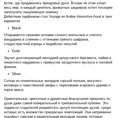
бутик, где продавались брендовые духи. Вскоре об этом узнал
весь мир, и каждый ценитель ароматных шедевров хотел поскорее
заполучить нашумевшую новинку.
Дебютным парфюмом стал Voyage en Arabie Intensitive Aoud в трех
вариантах:
Black
Открывается свежими нотками сочного апельсина и спелого
мандарина в слиянии с оттенками пряного шафрана,
сладострастной корицы и индийских пачулей.
Gold
Звучит долгоиграющей мелодией цитрусового бергамота, лайма и
пикантного кардамона с привкусом загадочного мускуса и лиловой
фиалки.
Silver
Соткан из пленительных аккордов горькой полыни, могучего
ветивера и таинственной амбры с переливами агарового дерева и
корня ириса.
Ориентальные, цветочные и древесные благоухания пришлись по
душе даже самой избирательной и требовательной публике. Это
подвигло создателей разработать целую коллекцию духов, среди
которых есть множество прекрасных композиций. Они непременно
подойдут смелым и решительным молодым людям, которые