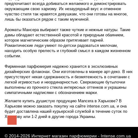
предпочитают всегда добиваться желаемого и демонстрировать
окружающим свою харизму. Их незаурядный вкус и отменное
чувство стиля так нравятся девушкам, что они готовы на многое,
лишь бы оказаться рядом с таким мужчиной.
Ароматы Мансера выбирают также чуткие и нежные натуры. Такие
дамы обладают естественной красотой и природным обаянием,
которое магнетическим образом притягивает парней.
Романтические леди умеют по-детски радоваться мелочам,
находить особую прелесть и глубокий смысл в каждом жизненном
событии.
Фирменная парфюмерия надежно хранится в эксклюзивных
дизайнерских флаконах. Они изготовлены в манере арт-деко. В них
присутствуют некая сдержанность и безмятежность в сочетании с
легкой игривостью и неординарностью. Сверкающие бутылочки
выполнены из прочного стекла интересных оттенков и украшены
симпатичными надписями с обозначением марки.
Желаете купить душистую продукцию Mancera в Харькове? В
Харькове можно заказать покупку на сайте intense.com.ua, и она
будет доставлена нашей курьерской службой в течение суток по
Харькову или 1-2 дней в другие города Украины.
© 2014-2026 Интернет магазин парфюмерии -
Intense.com.ua