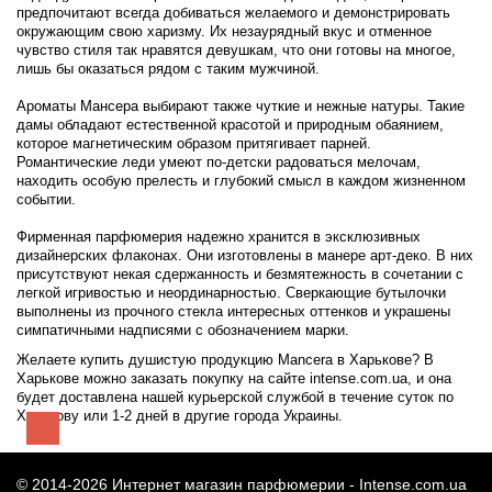
предпочитают всегда добиваться желаемого и демонстрировать
окружающим свою харизму. Их незаурядный вкус и отменное
чувство стиля так нравятся девушкам, что они готовы на многое,
лишь бы оказаться рядом с таким мужчиной.
Ароматы Мансера выбирают также чуткие и нежные натуры. Такие
дамы обладают естественной красотой и природным обаянием,
которое магнетическим образом притягивает парней.
Романтические леди умеют по-детски радоваться мелочам,
находить особую прелесть и глубокий смысл в каждом жизненном
событии.
Фирменная парфюмерия надежно хранится в эксклюзивных
дизайнерских флаконах. Они изготовлены в манере арт-деко. В них
присутствуют некая сдержанность и безмятежность в сочетании с
легкой игривостью и неординарностью. Сверкающие бутылочки
выполнены из прочного стекла интересных оттенков и украшены
симпатичными надписями с обозначением марки.
Желаете купить душистую продукцию Mancera в Харькове? В
Харькове можно заказать покупку на сайте intense.com.ua, и она
будет доставлена нашей курьерской службой в течение суток по
Харькову или 1-2 дней в другие города Украины.
© 2014-2026 Интернет магазин парфюмерии -
Intense.com.ua