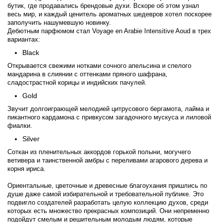
бутик, где продавались брендовые духи. Вскоре об этом узнал
весь мир, и каждый ценитель ароматных шедевров хотел поскорее
заполучить нашумевшую новинку.
Дебютным парфюмом стал Voyage en Arabie Intensitive Aoud в трех
вариантах:
Black
Открывается свежими нотками сочного апельсина и спелого
мандарина в слиянии с оттенками пряного шафрана,
сладострастной корицы и индийских пачулей.
Gold
Звучит долгоиграющей мелодией цитрусового бергамота, лайма и
пикантного кардамона с привкусом загадочного мускуса и лиловой
фиалки.
Silver
Соткан из пленительных аккордов горькой полыни, могучего
ветивера и таинственной амбры с переливами агарового дерева и
корня ириса.
Ориентальные, цветочные и древесные благоухания пришлись по
душе даже самой избирательной и требовательной публике. Это
подвигло создателей разработать целую коллекцию духов, среди
которых есть множество прекрасных композиций. Они непременно
подойдут смелым и решительным молодым людям, которые