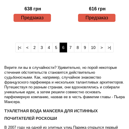
638 грн
616 грн
Предзаказ
Предзаказ
|<
<
2
3
4
5
6
7
8
9
10
>
>|
Верите ли вы в случайности? Удивительно, но порой некоторые
стечения обстоятельств становятся действительно
судьбоносными. Как, например, случайное знакомство
французского парфюмера и нескольких талантливых архитекторов.
Путешествуя по разным странам, они вдохновлялись и собирали
уникальные идеи, а затем решили совместно основать
парфюмерную компанию, назвав ее в честь фамилии главы - Пьера
Мансера.
ТУАЛЕТНАЯ ВОДА MANCERA ДЛЯ ИСТИННЫХ
ПОЧИТАТЕЛЕЙ РОСКОШИ
В 2007 году на одной из элитных улиц Парижа открылся первый