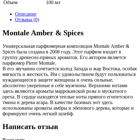
Объем
100 мл
Описание
Отзывы (0)
Montale Amber & Spices
Универсальная парфюмерная композиция Montale Amber &
Spices была создана в 2008 году. Этот парфюм входит в
группу древесно-пряных ароматов. Его автором является
парфюмер Pierre Montale.
В его звучании сочетается холод Запада и жар Востока, особая
мягкость и жесткость. Им с удовольствием будут пользоваться
нуждающиеся в защите женщины и очень сильные,
абсолютно уверенные в себе мужчины. Верхними нотами
здесь являются ароматы марроканской розы и мускатного
ореха. В сердце находятся теплые ноты пряного египетского
тмина и дерева агара. В качестве базовых нот здесь
использованы ароматы амбры и эбенового дерева, которые и
формируют очень легкий шлейф.
Написать отзыв
Ваше имя: