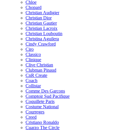
Chloe
Chopard
Christian Audigier
Christian Dior
Christian Gautier
Christian Lacroix
Christian Louboutin
Christina Aguilera
Cindy Crawford
Ciro
Classico
Clinique
Clive Christian
Clubman Pinaud
CnR Create
Coach
Collistar
Comme Des Garcons
Comptoir Sud Pacifique
Coquillete Paris
Costume National
Courreges
Creed
Cristiano Ronaldo
Cuarzo The Circle