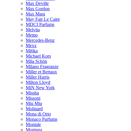
Max Deville
Max Gordon
Max Mara
May Fair Le Caire
MDCI Parfums
Melvita
Memo
Mercedes-Benz
Mexx
Mi6ka
Michael Kors
Mila Schön
Milano Fragranze
Miller et Bertaux
Miller Harris
Milton Lloyd
MiN New York
Missha
Missoni
Miu Miu
Molinard
Mona di Orio
Monaco Parfums
Montale
Montana