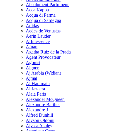
Absolument Parfumeur
Acca Kappa
Acqua di Parma
Acqua di Sardegna
Adidas
Aedes de Venustas
Aerin Lauder
Affinessence
Afnan
Agatha Ruiz de la Prada
Agent Provocateur
Agonist
Aigner
Aj Arabia (Widian)
Ajmal
Al Haramain
Al Jazeera
Alaia Paris
Alexander McQueen
Alexandre Barthet
Alexandre J
Alfred Dunhill
Alyson Oldoini
Alyssa Ashley
American Crew