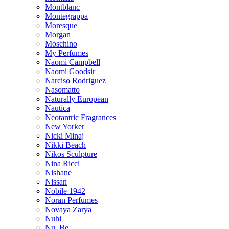
Montblanc
Montegrappa
Moresque
Morgan
Moschino
My Perfumes
Naomi Campbell
Naomi Goodsir
Narciso Rodriguez
Nasomatto
Naturally European
Nautica
Neotantric Fragrances
New Yorker
Nicki Minaj
Nikki Beach
Nikos Sculpture
Nina Ricci
Nishane
Nissan
Nobile 1942
Noran Perfumes
Novaya Zarya
Nuhi
Nu_Be