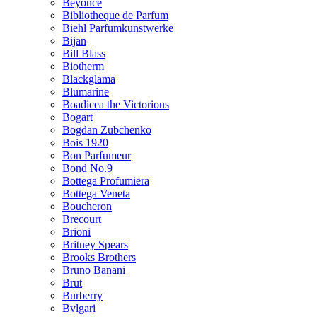
Beyonce
Bibliotheque de Parfum
Biehl Parfumkunstwerke
Bijan
Bill Blass
Biotherm
Blackglama
Blumarine
Boadicea the Victorious
Bogart
Bogdan Zubchenko
Bois 1920
Bon Parfumeur
Bond No.9
Bottega Profumiera
Bottega Veneta
Boucheron
Brecourt
Brioni
Britney Spears
Brooks Brothers
Bruno Banani
Brut
Burberry
Bvlgari