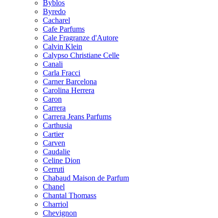
Byblos
Byredo
Cacharel
Cafe Parfums
Cale Fragranze d'Autore
Calvin Klein
Calypso Christiane Celle
Canali
Carla Fracci
Carner Barcelona
Carolina Herrera
Caron
Carrera
Carrera Jeans Parfums
Carthusia
Cartier
Carven
Caudalie
Celine Dion
Cerruti
Chabaud Maison de Parfum
Chanel
Chantal Thomass
Charriol
Chevignon