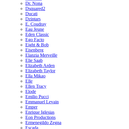
Dr. Nona
Dsquared2
Ducati
Dzintars
E. Coudray
Eau Jeune
Eden Classic
Ego Facto
Eight & Bob
Eisenberg
Elanzia Merveille
Elie Saab
Elizabeth Arden
Elizabeth Taylor
Ella Mikao
Elle
Ellen Tracy
Elode
Emilio Pucci
Emmanuel Levain
Emper
Enrique Iglesias
Eon Productions
Ermenegildo Zegna
Escada