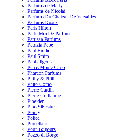
Parfums de Marly
Parfums de Nicolai
Parfums Du Chateau De Versailles
Parfums Dusita
Paris Hilton
Parle Moi De Parfum
Partisan Parfums
Patrizia Pepe
Paul Emilien
Paul Smith
Penhaligon's
Perris Monte Carlo
Pharaon Parfums
Philly & Phill
Phito Uomo
Pierre Cardin
Pierre Guillaume
Pineider
Pino Silvestre
Poiray
Police
Pomellato
Pour Toujours
Pozzo di Borgo