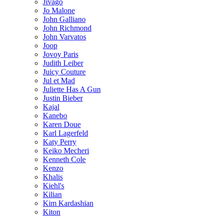
Jivago
Jo Malone
John Galliano
John Richmond
John Varvatos
Joop
Jovoy Paris
Judith Leiber
Juicy Couture
Jul et Mad
Juliette Has A Gun
Justin Bieber
Kajal
Kanebo
Karen Doue
Karl Lagerfeld
Katy Perry
Keiko Mecheri
Kenneth Cole
Kenzo
Khalis
Kiehl's
Kilian
Kim Kardashian
Kiton