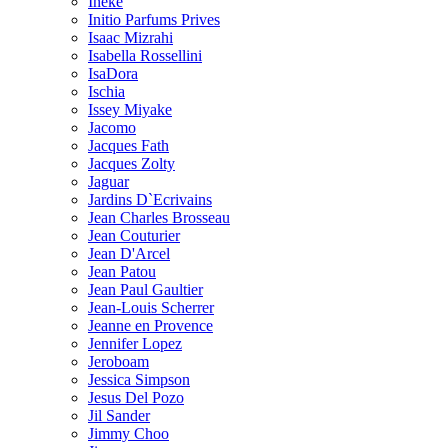
Ineke
Initio Parfums Prives
Isaac Mizrahi
Isabella Rossellini
IsaDora
Ischia
Issey Miyake
Jacomo
Jacques Fath
Jacques Zolty
Jaguar
Jardins D`Ecrivains
Jean Charles Brosseau
Jean Couturier
Jean D'Arcel
Jean Patou
Jean Paul Gaultier
Jean-Louis Scherrer
Jeanne en Provence
Jennifer Lopez
Jeroboam
Jessica Simpson
Jesus Del Pozo
Jil Sander
Jimmy Choo