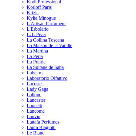
Kodi Professional
Korloff Paris
Krizia
Kylie Minogue
L'Artisan Parfumeur
L'Erbolario
L.T. Piver
La Collina Toscana
La Maison de la Vanille
La Martina
La Perla
La Prairie
La Sultane de Saba
Label.m
Laboratorio Olfattivo
Lacoste
Lady Gaga
Lalique
Lancaster
Lancetti
Lancome
Lanvin
Lattafa Perfumes
Laura Biagiotti
Le Blanc