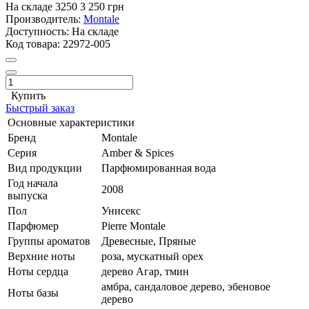
На складе
3250
3 250 грн
Производитель:
Montale
Доступность:
На складе
Код товара:
22972-005
Купить
Быстрый заказ
Основные характеристики
Бренд
Montale
Серия
Amber & Spices
Вид продукции
Парфюмированная вода
Год начала
2008
выпуска
Пол
Унисекс
Парфюмер
Pierre Montale
Группы ароматов
Древесные, Пряные
Верхние ноты
роза, мускатный орех
Ноты сердца
дерево Агар, тмин
амбра, сандаловое дерево, эбеновое
Ноты базы
дерево