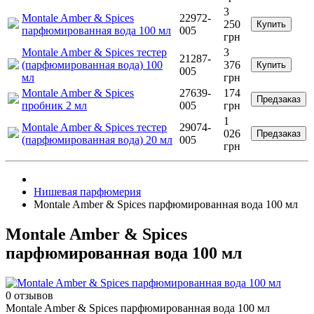
3
Montale Amber & Spices
22972-
250
Купить
парфюмированная вода 100 мл
005
грн
Montale Amber & Spices тестер
3
21287-
(парфюмированная вода) 100
376
Купить
005
мл
грн
Montale Amber & Spices
27639-
174
Предзаказ
пробник 2 мл
005
грн
1
Montale Amber & Spices тестер
29074-
026
Предзаказ
(парфюмированная вода) 20 мл
005
грн
Нишевая парфюмерия
Montale Amber & Spices парфюмированная вода 100 мл
Montale Amber & Spices
парфюмированная вода 100 мл
0 отзывов
Montale Amber & Spices парфюмированная вода 100 мл