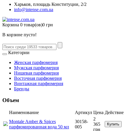
Харьков, площадь Конституции, 2/2
info@intense.com.ua
Корзина
0 товар(ов)
0 грн
В корзине пусто!
Категории
Женская парфюмерия
Мужская парфюмерия
Нишевая парфюмерия
Восточная парфюмерия
Винтажная парфюмерия
Бренды
Объем
Наименование
Артикул
Цена
Действие
2
Montale Amber & Spices
30158-
365
Купить
парфюмированная вода 50 мл
005
грн