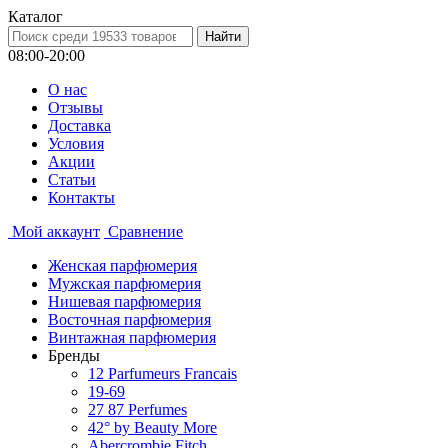
Каталог
08:00-20:00
О нас
Отзывы
Доставка
Условия
Aкции
Статьи
Контакты
Мой аккаунт
Сравнение
Женская парфюмерия
Мужская парфюмерия
Нишевая парфюмерия
Восточная парфюмерия
Винтажная парфюмерия
Бренды
12 Parfumeurs Francais
19-69
27 87 Perfumes
42° by Beauty More
Abercrombie Fitch