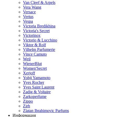
Van Cleef & Arpels
Vera Wang
Versace
Vertus
Vespa
Victoria Bredikhina
Victoria's Secret
Victorinox
Victorio & Lucchino
Viktor & Rolf
Vilhelm Parfumerie
Vince Camuto
Weil
WienerBlut
Women'Secret
Xerjoff
Yohji Yamamoto
Yves Rocher
Yves Saint Laurent
Zadig & Voltaire
Zarkoperfume
Zippo
Zirh
Zlatan Ibrahimovic Parfums
Информация