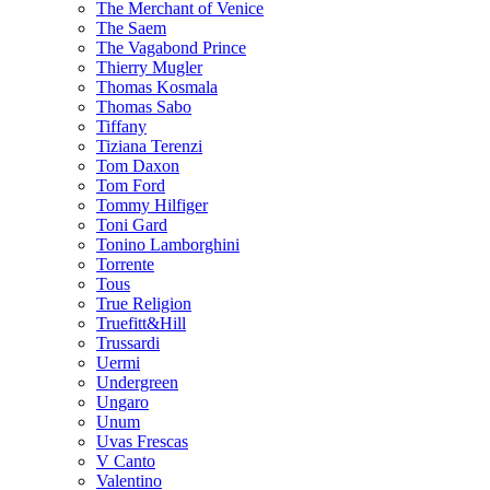
The Merchant of Venice
The Saem
The Vagabond Prince
Thierry Mugler
Thomas Kosmala
Thomas Sabo
Tiffany
Tiziana Terenzi
Tom Daxon
Tom Ford
Tommy Hilfiger
Toni Gard
Tonino Lamborghini
Torrente
Tous
True Religion
Truefitt&Hill
Trussardi
Uermi
Undergreen
Ungaro
Unum
Uvas Frescas
V Canto
Valentino