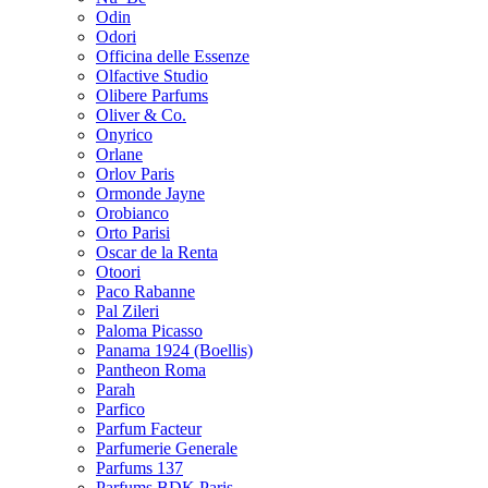
Odin
Odori
Officina delle Essenze
Olfactive Studio
Olibere Parfums
Oliver & Co.
Onyrico
Orlane
Orlov Paris
Ormonde Jayne
Orobianco
Orto Parisi
Oscar de la Renta
Otoori
Paco Rabanne
Pal Zileri
Paloma Picasso
Panama 1924 (Boellis)
Pantheon Roma
Parah
Parfico
Parfum Facteur
Parfumerie Generale
Parfums 137
Parfums BDK Paris