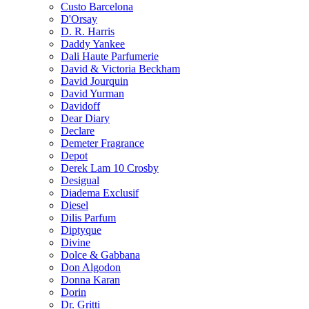
Custo Barcelona
D'Orsay
D. R. Harris
Daddy Yankee
Dali Haute Parfumerie
David & Victoria Beckham
David Jourquin
David Yurman
Davidoff
Dear Diary
Declare
Demeter Fragrance
Depot
Derek Lam 10 Crosby
Desigual
Diadema Exclusif
Diesel
Dilis Parfum
Diptyque
Divine
Dolce & Gabbana
Don Algodon
Donna Karan
Dorin
Dr. Gritti