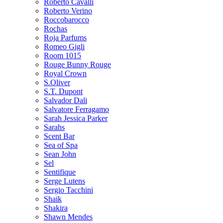
Roberto Cavalli
Roberto Verino
Roccobarocco
Rochas
Roja Parfums
Romeo Gigli
Room 1015
Rouge Bunny Rouge
Royal Crown
S.Oliver
S.T. Dupont
Salvador Dali
Salvatore Ferragamo
Sarah Jessica Parker
Sarahs
Scent Bar
Sea of Spa
Sean John
Sel
Sentifique
Serge Lutens
Sergio Tacchini
Shaik
Shakira
Shawn Mendes