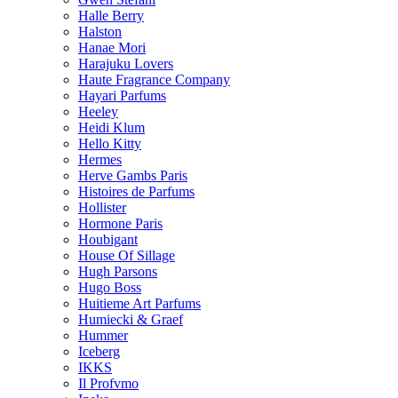
Halle Berry
Halston
Hanae Mori
Harajuku Lovers
Haute Fragrance Company
Hayari Parfums
Heeley
Heidi Klum
Hello Kitty
Hermes
Herve Gambs Paris
Histoires de Parfums
Hollister
Hormone Paris
Houbigant
House Of Sillage
Hugh Parsons
Hugo Boss
Huitieme Art Parfums
Humiecki & Graef
Hummer
Iceberg
IKKS
Il Profvmo