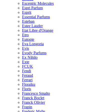
Escentric Molecules
Espri Parfum
Esprit
Essential Parfums
Esteban
Estee Lauder
Etat Libre d'Orange
Etro
Eutopie
Eva Longoria
Evis
Evody Parfums
Ex Nihilo
Exte
FCUK
Fendi
Feraud
Ferrari
Floraiku
Floris
Francesco Smalto
Franck Boclet
Franck Olivier
Frapin
Frederic Malle