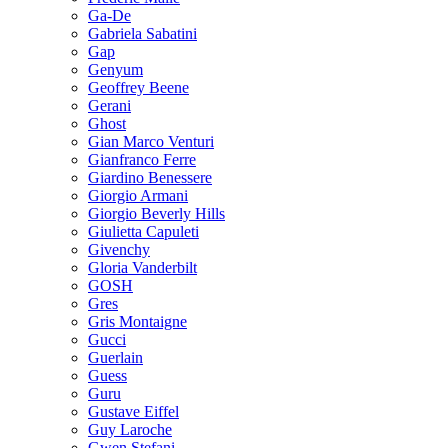
Ga-De
Gabriela Sabatini
Gap
Genyum
Geoffrey Beene
Gerani
Ghost
Gian Marco Venturi
Gianfranco Ferre
Giardino Benessere
Giorgio Armani
Giorgio Beverly Hills
Giulietta Capuleti
Givenchy
Gloria Vanderbilt
GOSH
Gres
Gris Montaigne
Gucci
Guerlain
Guess
Guru
Gustave Eiffel
Guy Laroche
Gwen Stefani