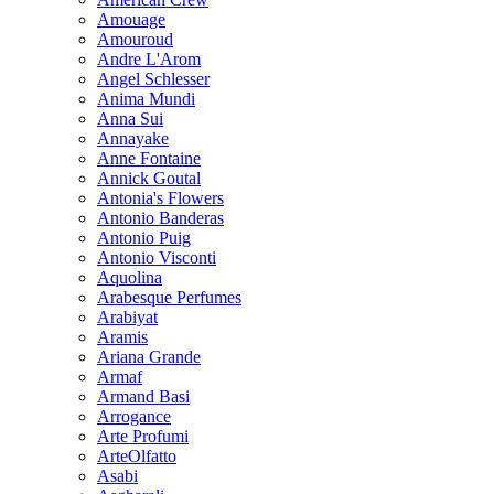
Amouage
Amouroud
Andre L'Arom
Angel Schlesser
Anima Mundi
Anna Sui
Annayake
Anne Fontaine
Annick Goutal
Antonia's Flowers
Antonio Banderas
Antonio Puig
Antonio Visconti
Aquolina
Arabesque Perfumes
Arabiyat
Aramis
Ariana Grande
Armaf
Armand Basi
Arrogance
Arte Profumi
ArteOlfatto
Asabi