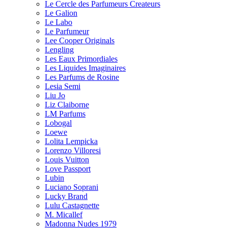
Le Cercle des Parfumeurs Createurs
Le Galion
Le Labo
Le Parfumeur
Lee Cooper Originals
Lengling
Les Eaux Primordiales
Les Liquides Imaginaires
Les Parfums de Rosine
Lesia Semi
Liu Jo
Liz Claiborne
LM Parfums
Lobogal
Loewe
Lolita Lempicka
Lorenzo Villoresi
Louis Vuitton
Love Passport
Lubin
Luciano Soprani
Lucky Brand
Lulu Castagnette
M. Micallef
Madonna Nudes 1979