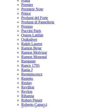
Prada
Premier
Premiere Note
Prince
Profumi del Forte
Profumi di Pantelleria
Proraso
Puccini Paris
Queen Latifah
Quiksilver
Ralph Lauren
Ramon Bejar
Ramon Molvizar
Ramon Monegal
Rampage
Rance 1795
Rania J
Reminiscence
Repetto
Replay
Revillon
Revlon
Rihanna
Robert Piguet
Roberto Capucci