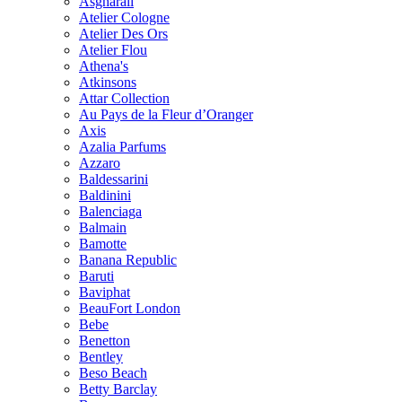
Asgharali
Atelier Cologne
Atelier Des Ors
Atelier Flou
Athena's
Atkinsons
Attar Collection
Au Pays de la Fleur d’Oranger
Axis
Azalia Parfums
Azzaro
Baldessarini
Baldinini
Balenciaga
Balmain
Bamotte
Banana Republic
Baruti
Baviphat
BeauFort London
Bebe
Benetton
Bentley
Beso Beach
Betty Barclay