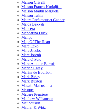
Maison Crivelli
Maison Francis Kurkdjian
Maison Martin Margiela
Maison Tahite
Maitre Parfumeur et Gantier
Majda Bekkali
Mancera
Mandarina Duck
Mango
Map Of The Heart
Marc Ecko
Marc Jacobs
Marc Joseph
Marc O Polo
Marc-Antoine Barrois
Mariah Carey
Marina de Bourbon
Mark Birley
Mark Buxton
Masaki Matsushima
Masque
Matiere Premiere
Matthew Williamson
Mauboussin
Maurer & Wirtz