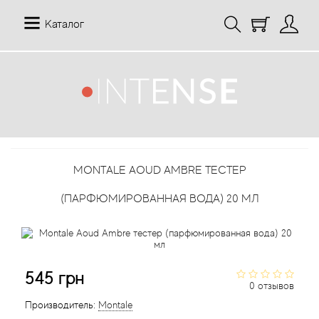
Каталог
12 Parfumeurs Francais
О нас
Мой аккаунт
19-69
Отзывы
История заказов
MONTALE AOUD AMBRE ТЕСТЕР
27 87 Perfumes
Доставка
Рассылка новостей
(ПАРФЮМИРОВАННАЯ ВОДА) 20 МЛ
42° by Beauty More
Условия
Abercrombie Fitch
Aкции
545 грн
Absolument Parfumeur
Контакты
0 отзывов
Производитель:
Montale
Acca Kappa
Статьи