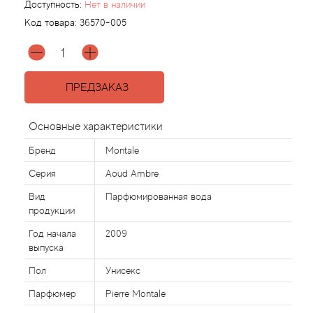
Доступность:
Нет в наличии
Код товара:
36570-005
Acqua di Parma
Acqua di Sardegna
ПРЕДЗАКАЗ
Adidas
Основные характеристики
Aedes de Venustas
Бренд
Montale
Aerin Lauder
Серия
Aoud Ambre
Вид
Парфюмированная вода
Affinessence
продукции
Год начала
2009
Afnan
выпуска
Пол
Унисекс
Agatha Ruiz de la Prada
Парфюмер
Pierre Montale
Agent Provocateur