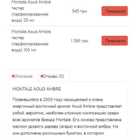
Alexandre Barthet
Montale Aoud Ambre
тестер
545
грн
Предзаказ
(парфюмированная
Alexandre J
вода) 20 мл
Alfred Dunhill
Montale Aoud Ambre
тестер
1 396
грн
Предзаказ
(парфюмированная
Alyson Oldoini
вода) 100 мл
Alyssa Ashley
American Crew
Описание
Отзывы (0)
MONTALE AOUD AMBRE
Amouage
Появившийся в 2009 году насыщенный и очень
энергичный восточный аромат Aoud Ambre представляет
Amouroud
собой, вероятно, наиболее сложную композицию среди
всех ароматов бренда Montale. Его основа представлена
Andre L'Arom
маслом удового дерева (агара) и восточной амбры. Но
они дополнены роскошным букетом, в котором