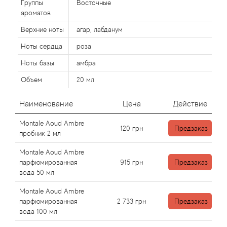
Группы
Восточные
ароматов
Agonist
Верхние ноты
агар, лабданум
Ноты сердца
роза
Aigner
Ноты базы
амбра
Aj Arabia (Widian)
Объем
20 мл
Ajmal
Наименование
Цена
Действие
Montale Aoud Ambre
Al Haramain
120
грн
Предзаказ
пробник 2 мл
Al Jazeera
Montale Aoud Ambre
парфюмированная
915
грн
Предзаказ
вода 50 мл
Alaia Paris
Montale Aoud Ambre
Alexander McQueen
парфюмированная
2 733
грн
Предзаказ
вода 100 мл