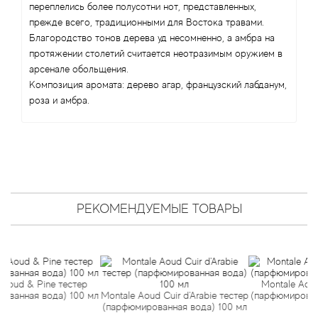
Angel Schlesser
переплелись более полусотни нот, представленных,
прежде всего, традиционными для Востока травами.
Anima Mundi
Благородство тонов дерева уд несомненно, а амбра на
протяжении столетий считается неотразимым оружием в
арсенале обольщения.
Anna Sui
Композиция аромата: дерево агар, французский лабданум,
роза и амбра.
Annayake
Anne Fontaine
Annick Goutal
РЕКОМЕНДУЕМЫЕ ТОВАРЫ
Antonia's Flowers
Antonio Banderas
Antonio Puig
 Pine тестер
Montale Aoud Ambre
я вода) 100 мл
Montale Aoud Cuir d'Arabie тестер
(парфюмированная вод
(парфюмированная вода) 100 мл