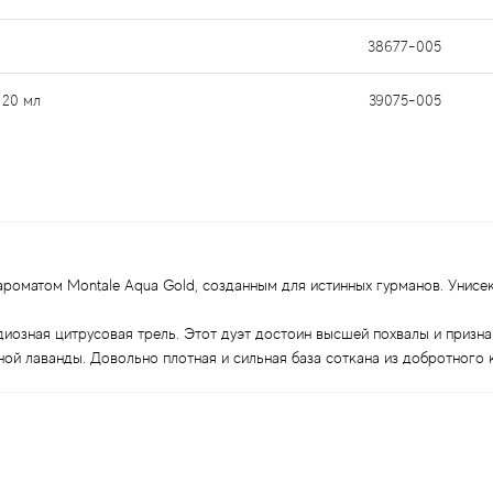
38677-005
 20 мл
39075-005
ароматом Montale Aqua Gold, созданным для истинных гурманов. Унисе
диозная цитрусовая трель. Этот дуэт достоин высшей похвалы и призн
ной лаванды. Довольно плотная и сильная база соткана из добротного