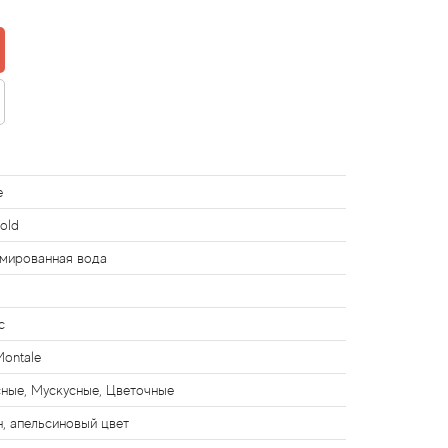
e
old
мированная вода
с
Montale
ные, Мускусные, Цветочные
, апельсиновый цвет