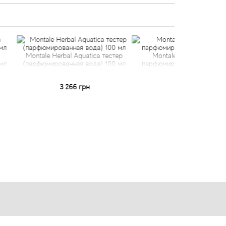
Herbal Aquatica тестер
Montale Herbal Aquatica
Mont
рованная вода) 100 мл
парфюмированная вода 50 мл
парфюм
3 266 грн
2 254 грн