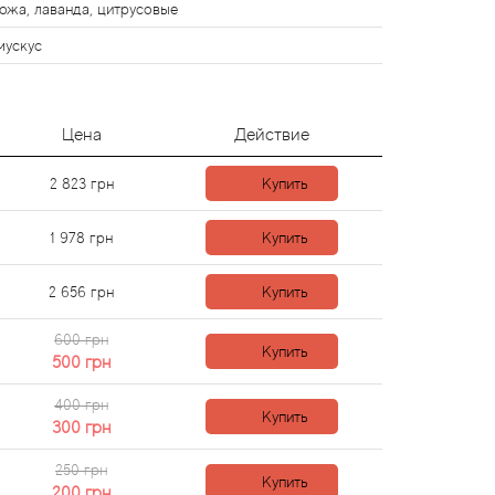
кожа, лаванда, цитрусовые
мускус
Цена
Действие
2 823
грн
Купить
1 978
грн
Купить
2 656
грн
Купить
600 грн
Купить
500
грн
400 грн
Купить
300
грн
250 грн
Купить
200
грн