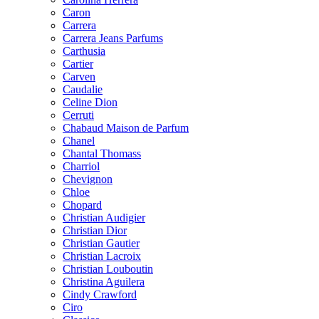
Caron
Carrera
Carrera Jeans Parfums
Carthusia
Cartier
Carven
Caudalie
Celine Dion
Cerruti
Chabaud Maison de Parfum
Chanel
Chantal Thomass
Charriol
Chevignon
Chloe
Chopard
Christian Audigier
Christian Dior
Christian Gautier
Christian Lacroix
Christian Louboutin
Christina Aguilera
Cindy Crawford
Ciro