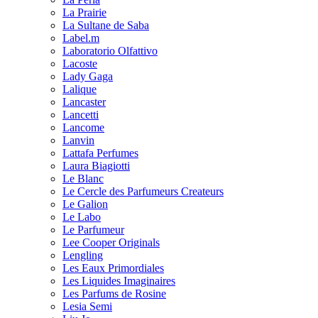
La Prairie
La Sultane de Saba
Label.m
Laboratorio Olfattivo
Lacoste
Lady Gaga
Lalique
Lancaster
Lancetti
Lancome
Lanvin
Lattafa Perfumes
Laura Biagiotti
Le Blanc
Le Cercle des Parfumeurs Createurs
Le Galion
Le Labo
Le Parfumeur
Lee Cooper Originals
Lengling
Les Eaux Primordiales
Les Liquides Imaginaires
Les Parfums de Rosine
Lesia Semi