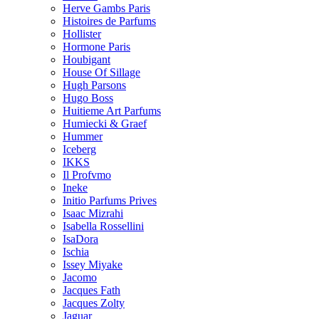
Herve Gambs Paris
Histoires de Parfums
Hollister
Hormone Paris
Houbigant
House Of Sillage
Hugh Parsons
Hugo Boss
Huitieme Art Parfums
Humiecki & Graef
Hummer
Iceberg
IKKS
Il Profvmo
Ineke
Initio Parfums Prives
Isaac Mizrahi
Isabella Rossellini
IsaDora
Ischia
Issey Miyake
Jacomo
Jacques Fath
Jacques Zolty
Jaguar