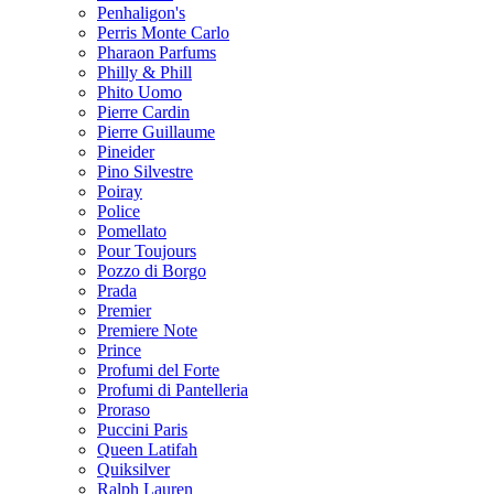
Penhaligon's
Perris Monte Carlo
Pharaon Parfums
Philly & Phill
Phito Uomo
Pierre Cardin
Pierre Guillaume
Pineider
Pino Silvestre
Poiray
Police
Pomellato
Pour Toujours
Pozzo di Borgo
Prada
Premier
Premiere Note
Prince
Profumi del Forte
Profumi di Pantelleria
Proraso
Puccini Paris
Queen Latifah
Quiksilver
Ralph Lauren