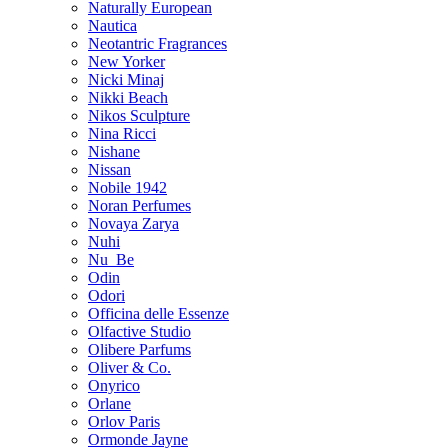
Naturally European
Nautica
Neotantric Fragrances
New Yorker
Nicki Minaj
Nikki Beach
Nikos Sculpture
Nina Ricci
Nishane
Nissan
Nobile 1942
Noran Perfumes
Novaya Zarya
Nuhi
Nu_Be
Odin
Odori
Officina delle Essenze
Olfactive Studio
Olibere Parfums
Oliver & Co.
Onyrico
Orlane
Orlov Paris
Ormonde Jayne