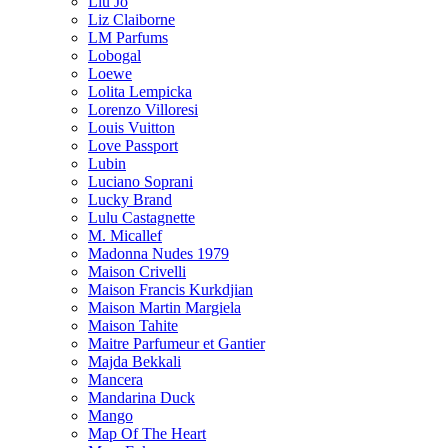
Liu Jo
Liz Claiborne
LM Parfums
Lobogal
Loewe
Lolita Lempicka
Lorenzo Villoresi
Louis Vuitton
Love Passport
Lubin
Luciano Soprani
Lucky Brand
Lulu Castagnette
M. Micallef
Madonna Nudes 1979
Maison Crivelli
Maison Francis Kurkdjian
Maison Martin Margiela
Maison Tahite
Maitre Parfumeur et Gantier
Majda Bekkali
Mancera
Mandarina Duck
Mango
Map Of The Heart