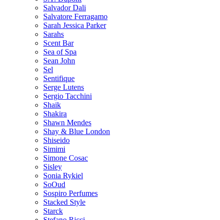
Salvador Dali
Salvatore Ferragamo
Sarah Jessica Parker
Sarahs
Scent Bar
Sea of Spa
Sean John
Sel
Sentifique
Serge Lutens
Sergio Tacchini
Shaik
Shakira
Shawn Mendes
Shay & Blue London
Shiseido
Simimi
Simone Cosac
Sisley
Sonia Rykiel
SoOud
Sospiro Perfumes
Stacked Style
Starck
Stefano Ricci