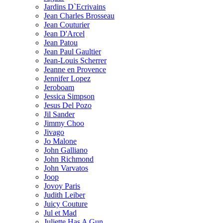
Jardins D`Ecrivains
Jean Charles Brosseau
Jean Couturier
Jean D'Arcel
Jean Patou
Jean Paul Gaultier
Jean-Louis Scherrer
Jeanne en Provence
Jennifer Lopez
Jeroboam
Jessica Simpson
Jesus Del Pozo
Jil Sander
Jimmy Choo
Jivago
Jo Malone
John Galliano
John Richmond
John Varvatos
Joop
Jovoy Paris
Judith Leiber
Juicy Couture
Jul et Mad
Juliette Has A Gun