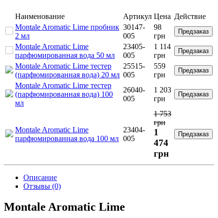
Наименование
Артикул
Цена
Действие
Montale Aromatic Lime пробник
30147-
98
Предзаказ
2 мл
005
грн
Montale Aromatic Lime
23405-
1 114
Предзаказ
парфюмированная вода 50 мл
005
грн
Montale Aromatic Lime тестер
25515-
559
Предзаказ
(парфюмированная вода) 20 мл
005
грн
Montale Aromatic Lime тестер
26040-
1 203
(парфюмированная вода) 100
Предзаказ
005
грн
мл
1 753
грн
Montale Aromatic Lime
23404-
1
Предзаказ
парфюмированная вода 100 мл
005
474
грн
Описание
Отзывы (0)
Montale Aromatic Lime