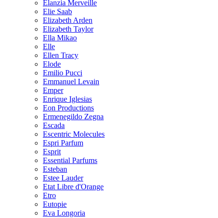
Elanzia Merveille
Elie Saab
Elizabeth Arden
Elizabeth Taylor
Ella Mikao
Elle
Ellen Tracy
Elode
Emilio Pucci
Emmanuel Levain
Emper
Enrique Iglesias
Eon Productions
Ermenegildo Zegna
Escada
Escentric Molecules
Espri Parfum
Esprit
Essential Parfums
Esteban
Estee Lauder
Etat Libre d'Orange
Etro
Eutopie
Eva Longoria