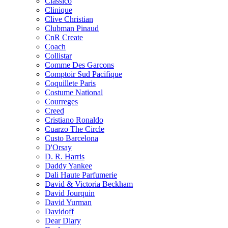
Classico
Clinique
Clive Christian
Clubman Pinaud
CnR Create
Coach
Collistar
Comme Des Garcons
Comptoir Sud Pacifique
Coquillete Paris
Costume National
Courreges
Creed
Cristiano Ronaldo
Cuarzo The Circle
Custo Barcelona
D'Orsay
D. R. Harris
Daddy Yankee
Dali Haute Parfumerie
David & Victoria Beckham
David Jourquin
David Yurman
Davidoff
Dear Diary