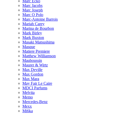
Marc Ecko
Marc Jacobs
Marc Joseph
Marc O Polo
Marc-Antoine Barrois
Mariah Carey
Marina de Bourbon
Mark Birley
Mark Buxton
Masaki Matsushima
Masque
Matiere Premiere
Matthew Williamson
Mauboussin
Maurer & Wirtz
Max Deville
Max Gordon
Max Mara
May Fair Le Caire
MDCI Parfums
Melvita
Memo
Mercedes-Benz
Mexx
Mi6ka