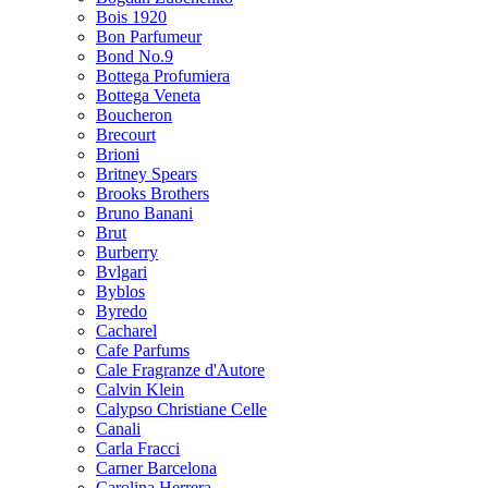
Bois 1920
Bon Parfumeur
Bond No.9
Bottega Profumiera
Bottega Veneta
Boucheron
Brecourt
Brioni
Britney Spears
Brooks Brothers
Bruno Banani
Brut
Burberry
Bvlgari
Byblos
Byredo
Cacharel
Cafe Parfums
Cale Fragranze d'Autore
Calvin Klein
Calypso Christiane Celle
Canali
Carla Fracci
Carner Barcelona
Carolina Herrera