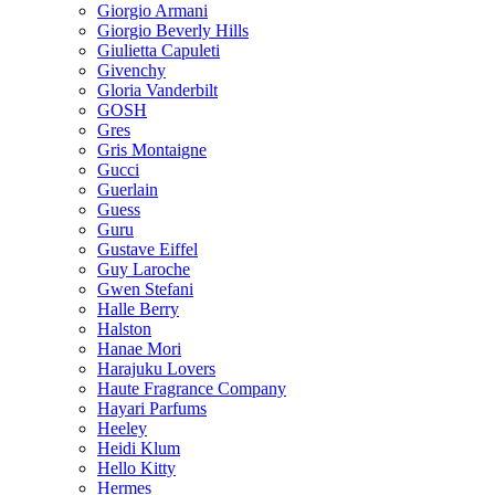
Giorgio Armani
Giorgio Beverly Hills
Giulietta Capuleti
Givenchy
Gloria Vanderbilt
GOSH
Gres
Gris Montaigne
Gucci
Guerlain
Guess
Guru
Gustave Eiffel
Guy Laroche
Gwen Stefani
Halle Berry
Halston
Hanae Mori
Harajuku Lovers
Haute Fragrance Company
Hayari Parfums
Heeley
Heidi Klum
Hello Kitty
Hermes