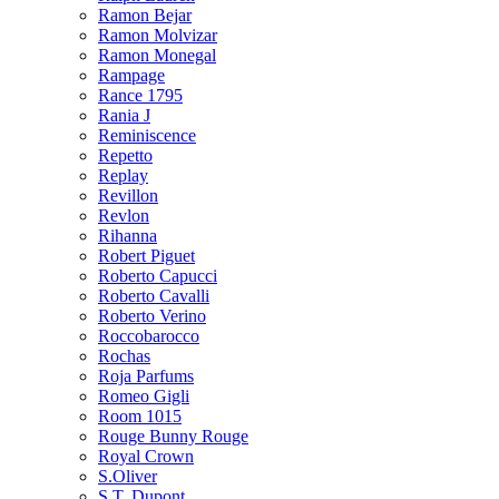
Ramon Bejar
Ramon Molvizar
Ramon Monegal
Rampage
Rance 1795
Rania J
Reminiscence
Repetto
Replay
Revillon
Revlon
Rihanna
Robert Piguet
Roberto Capucci
Roberto Cavalli
Roberto Verino
Roccobarocco
Rochas
Roja Parfums
Romeo Gigli
Room 1015
Rouge Bunny Rouge
Royal Crown
S.Oliver
S.T. Dupont