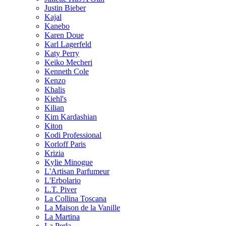
Justin Bieber
Kajal
Kanebo
Karen Doue
Karl Lagerfeld
Katy Perry
Keiko Mecheri
Kenneth Cole
Kenzo
Khalis
Kiehl's
Kilian
Kim Kardashian
Kiton
Kodi Professional
Korloff Paris
Krizia
Kylie Minogue
L'Artisan Parfumeur
L'Erbolario
L.T. Piver
La Collina Toscana
La Maison de la Vanille
La Martina
La Perla