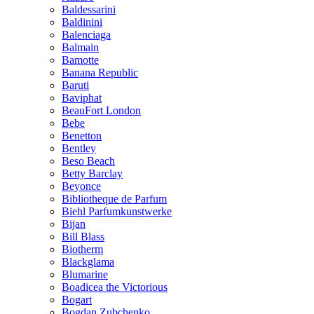
Baldessarini
Baldinini
Balenciaga
Balmain
Bamotte
Banana Republic
Baruti
Baviphat
BeauFort London
Bebe
Benetton
Bentley
Beso Beach
Betty Barclay
Beyonce
Bibliotheque de Parfum
Biehl Parfumkunstwerke
Bijan
Bill Blass
Biotherm
Blackglama
Blumarine
Boadicea the Victorious
Bogart
Bogdan Zubchenko