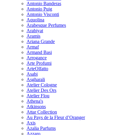
Antonio Banderas
Antonio Puig
Antonio Visconti
Aquolina
Arabesque Perfumes
Arabiyat
Aramis
Ariana Grande
Armaf
Armand Basi
Arrogance
Arte Profumi
ArteOlfatto
Asabi
Asgharali
Atelier Cologne
Atelier Des Ors
Atelier Flou
Athena's
Atkinsons
Attar Collection
Au Pays de la Fleur d’Oranger
Axis
Azalia Parfums
Azzaro