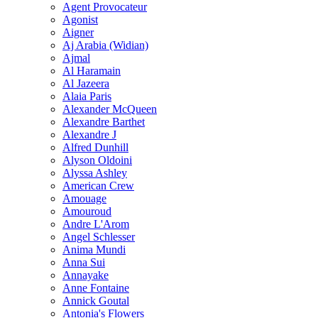
Agent Provocateur
Agonist
Aigner
Aj Arabia (Widian)
Ajmal
Al Haramain
Al Jazeera
Alaia Paris
Alexander McQueen
Alexandre Barthet
Alexandre J
Alfred Dunhill
Alyson Oldoini
Alyssa Ashley
American Crew
Amouage
Amouroud
Andre L'Arom
Angel Schlesser
Anima Mundi
Anna Sui
Annayake
Anne Fontaine
Annick Goutal
Antonia's Flowers