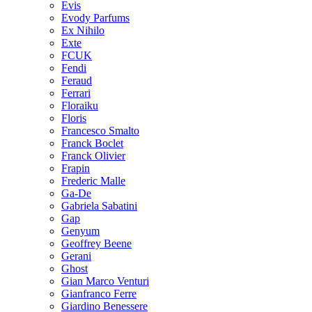
Evis
Evody Parfums
Ex Nihilo
Exte
FCUK
Fendi
Feraud
Ferrari
Floraiku
Floris
Francesco Smalto
Franck Boclet
Franck Olivier
Frapin
Frederic Malle
Ga-De
Gabriela Sabatini
Gap
Genyum
Geoffrey Beene
Gerani
Ghost
Gian Marco Venturi
Gianfranco Ferre
Giardino Benessere