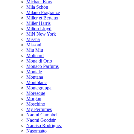
Michael Kors
Mila Schön
Milano Fragranze
Miller et Bertaux
Miller Harris
Milton Lloyd
MiN New York
Missha
Missoni
Miu Miu
Molinard
Mona di Orio
Monaco Parfums
Montale
Montana
Montblanc
Montegrappa
Moresque
Morgan
Moschino
My Perfumes
Naomi Campbell
Naomi Goodsir
Narciso Rodriguez
Nasomatto