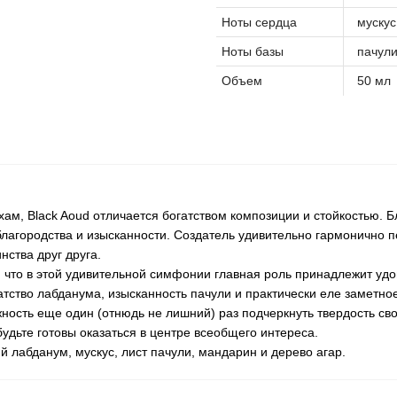
Ноты сердца
мускус
Ноты базы
пачули
Объем
50 мл
ам, Black Aoud отличается богатством композиции и стойкостью. 
лагородства и изысканности. Создатель удивительно гармонично п
ства друг друга.
, что в этой удивительной симфонии главная роль принадлежит уд
ство лабданума, изысканность пачули и практически еле заметно
ость еще один (отнюдь не лишний) раз подчеркнуть твердость свое
удьте готовы оказаться в центре всеобщего интереса.
 лабданум, мускус, лист пачули, мандарин и дерево агар.