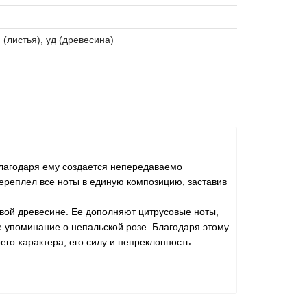
 (листья), уд (древесина)
Благодаря ему создается непередаваемо
ереплел все ноты в единую композицию, заставив
овой древесине. Ее дополняют цитрусовые ноты,
е упоминание о непальской розе. Благодаря этому
го характера, его силу и непреклонность.