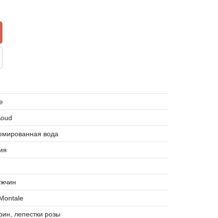
e
Aoud
мированная вода
ия
ужчин
 Montale
ин, лепестки розы