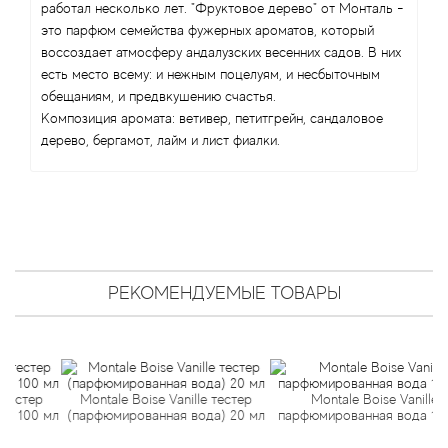
Angel Schlesser
работал несколько лет. "Фруктовое дерево" от Монталь -
это парфюм семейства фужерных ароматов, который
Anima Mundi
воссоздает атмосферу андалузских весенних садов. В них
есть место всему: и нежным поцелуям, и несбыточным
обещаниям, и предвкушению счастья.
Anna Sui
Композиция аромата: ветивер, петитгрейн, сандаловое
дерево, бергамот, лайм и лист фиалки.
Annayake
Anne Fontaine
Annick Goutal
РЕКОМЕНДУЕМЫЕ ТОВАРЫ
Antonia's Flowers
Antonio Banderas
стер
Montale Boise Vanille тестер
Montale Boise Vanille
Antonio Puig
100 мл
(парфюмированная вода) 20 мл
парфюмированная вода 100 м