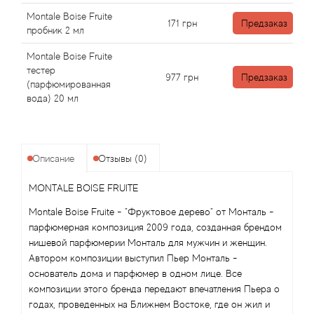
Alexandre Barthet
Montale Boise Fruite
171
грн
Предзаказ
пробник 2 мл
Alexandre J
Montale Boise Fruite
Alfred Dunhill
тестер
977
грн
Предзаказ
(парфюмированная
вода) 20 мл
Alyson Oldoini
Alyssa Ashley
Описание
Отзывы (0)
American Crew
MONTALE BOISE FRUITE
Amouage
Montale Boise Fruite - "Фруктовое дерево" от Монталь -
парфюмерная композиция 2009 года, созданная брендом
нишевой парфюмерии Монталь для мужчин и женщин.
Amouroud
Автором композиции выступил Пьер Монталь -
основатель дома и парфюмер в одном лице. Все
Andre L'Arom
композиции этого бренда передают впечатления Пьера о
годах, проведенных на Ближнем Востоке, где он жил и