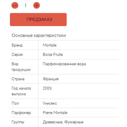
Acqua di Parma
ПРЕДЗАКАЗ
Acqua di Sardegna
Основные характеристики
Adidas
Бренд
Montale
Серия
Boise Fruite
Aedes de Venustas
Вид
Парфюмированная вода
Aerin Lauder
продукции
Страна
Франция
Affinessence
Год начала
2009
выпуска
Afnan
Пол
Унисекс
Agatha Ruiz de la Prada
Парфюмер
Pierre Montale
Группы
Древесные, Фужерные
Agent Provocateur