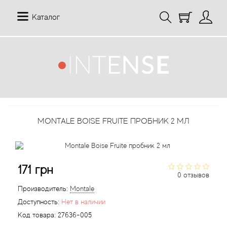
Каталог
12 Parfumeurs Francais
О нас
Мой аккаунт
19-69
Отзывы
История заказов
MONTALE BOISE FRUITE ПРОБНИК 2 МЛ
27 87 Perfumes
Доставка
Рассылка новостей
42° by Beauty More
Условия
171 грн
Abercrombie Fitch
Aкции
0 отзывов
Производитель:
Montale
Absolument Parfumeur
Контакты
Доступность:
Нет в наличии
Код товара:
27636-005
Acca Kappa
Статьи