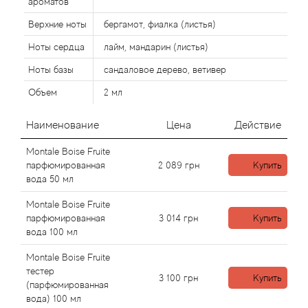
ароматов
Верхние ноты
бергамот, фиалка (листья)
Agonist
Ноты сердца
лайм, мандарин (листья)
Aigner
Ноты базы
сандаловое дерево, ветивер
Объем
2 мл
Aj Arabia (Widian)
Наименование
Цена
Действие
Ajmal
Montale Boise Fruite
парфюмированная
2 089
грн
Купить
Al Haramain
вода 50 мл
Al Jazeera
Montale Boise Fruite
парфюмированная
3 014
грн
Купить
вода 100 мл
Alaia Paris
Montale Boise Fruite
тестер
Alexander McQueen
3 100
грн
Купить
(парфюмированная
вода) 100 мл