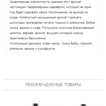
Arte Profumi
Удивительная элегантность сделала этот аромат
настоящим парфюмерным шедевром, который не один
год будет радовать своих поклонников, не выходя из
ArteOlfatto
моды. Аппетитный насыщенный аромат горячего
шоколада приправлен нотами горького апельсина, бобов
Asabi
тонка, ванили и кофе. Получился поистине божественный
напиток, вернее, аромат, вкушать который можно
Asgharali
практически бесконечно.
Композиция аромата: кофе, какао, тонка бобы, горький
Atelier Cologne
апельсин, ваниль и сухофрукты.
Atelier Des Ors
Atelier Flou
Athena's
РЕКОМЕНДУЕМЫЕ ТОВАРЫ
Atkinsons