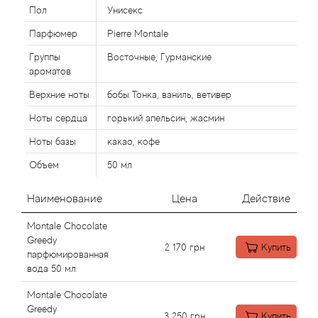
Alexandre Barthet
Пол
Унисекс
Парфюмер
Pierre Montale
Alexandre J
Группы
Восточные, Гурманские
Alfred Dunhill
ароматов
Верхние ноты
бобы Тонка, ваниль, ветивер
Alyson Oldoini
Ноты сердца
горький апельсин, жасмин
Alyssa Ashley
Ноты базы
какао, кофе
Объем
50 мл
American Crew
Наименование
Цена
Действие
Amouage
Montale Chocolate
Greedy
Amouroud
2 170
грн
Купить
парфюмированная
вода 50 мл
Andre L'Arom
Montale Chocolate
Greedy
3 250
грн
Купить