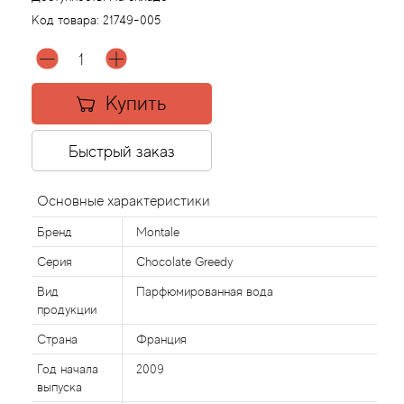
Код товара:
21749-005
Agonist
Aigner
Купить
Aj Arabia (Widian)
Быстрый заказ
Ajmal
Основные характеристики
Al Haramain
Бренд
Montale
Серия
Chocolate Greedy
Al Jazeera
Вид
Парфюмированная вода
продукции
Alaia Paris
Страна
Франция
Alexander McQueen
Год начала
2009
выпуска