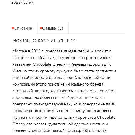
Antonio Visconti
вода) 20 мл
Aquolina
Описание
Отзывы (0)
Arabesque Perfumes
MONTALE CHOCOLATE GREEDY
Arabiyat
Montale в 2009 г. представил удивительный аромат с
несколько необычным, но удивительно романтичным
Aramis
названием Chocolate Greedy («Ревнивый шоколад»).
Именно этому аромату суждено было стать предметом
Ariana Grande
истинной гордости бренда. Подобно большей части
композиций этого поистине уникального бренда,
«Ревнивый шоколад» относится к категории ароматов,
Armaf
адресованных обоим полам. И действительно, он
прекрасно подходит мужчинам, но и прекрасные дамы
Armand Basi
используют его с ничуть не меньшим удовольствием.
Причем, от прочих «шоколадных» ароматов Chocolate
Arrogance
Greedy отличается удивительной сдержанностью и
полным отсутствием вязкой чрезмерной сладости.