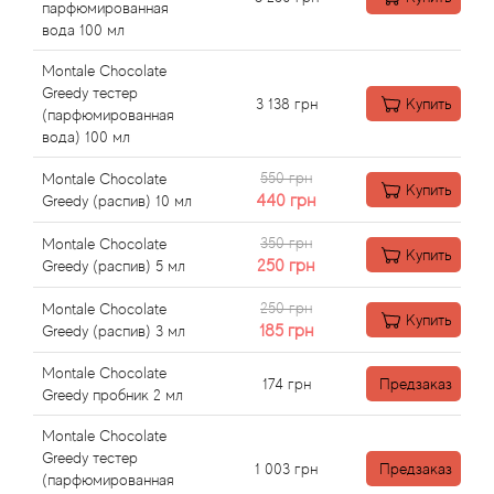
Angel Schlesser
парфюмированная
вода 100 мл
Anima Mundi
Montale Chocolate
Greedy тестер
3 138
грн
Купить
Anna Sui
(парфюмированная
вода) 100 мл
Annayake
550 грн
Montale Chocolate
Купить
440
грн
Greedy (распив) 10 мл
Anne Fontaine
350 грн
Montale Chocolate
Купить
250
грн
Greedy (распив) 5 мл
Annick Goutal
250 грн
Montale Chocolate
Купить
185
грн
Antonia's Flowers
Greedy (распив) 3 мл
Montale Chocolate
174
грн
Предзаказ
Antonio Banderas
Greedy пробник 2 мл
Montale Chocolate
Antonio Puig
Greedy тестер
1 003
грн
Предзаказ
(парфюмированная