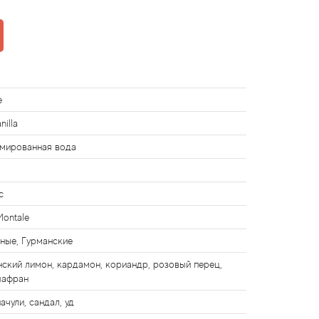
e
nilla
мированная вода
с
Montale
ные, Гурманские
нский лимон, кардамон, кориандр, розовый перец,
шафран
ачули, сандал, уд