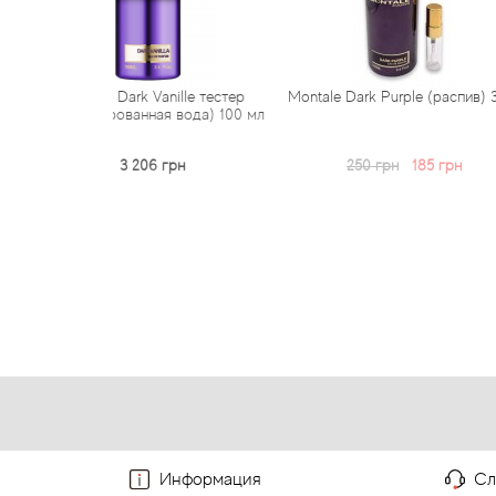
rk Vanille тестер
Montale Dark Purple (распив) 3 мл
Montale Dark
анная вода) 100 мл
 206 грн
250 грн
185 грн
350
Информация
Сл