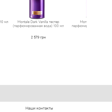
 Dark Vanilla тестер
Montale Dark Vanilla
Mo
ованная вода) 100 мл
парфюмированная вода 20 мл
парфюм
2 579 грн
926 грн
Наши контакты