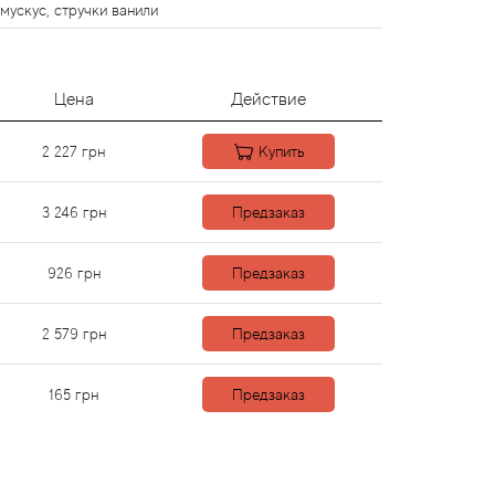
 мускус, стручки ванили
Цена
Действие
2 227
грн
Купить
3 246
грн
Предзаказ
926
грн
Предзаказ
2 579
грн
Предзаказ
165
грн
Предзаказ