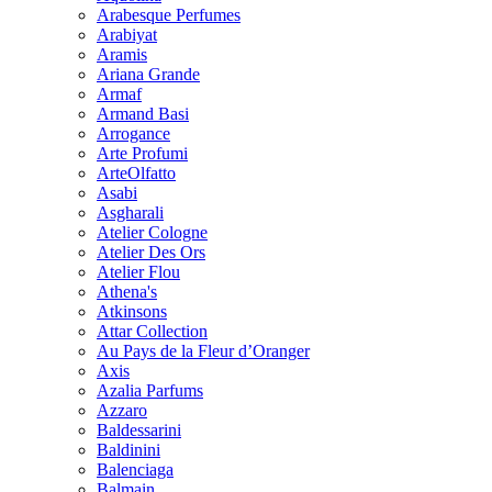
Arabesque Perfumes
Arabiyat
Aramis
Ariana Grande
Armaf
Armand Basi
Arrogance
Arte Profumi
ArteOlfatto
Asabi
Asgharali
Atelier Cologne
Atelier Des Ors
Atelier Flou
Athena's
Atkinsons
Attar Collection
Au Pays de la Fleur d’Oranger
Axis
Azalia Parfums
Azzaro
Baldessarini
Baldinini
Balenciaga
Balmain