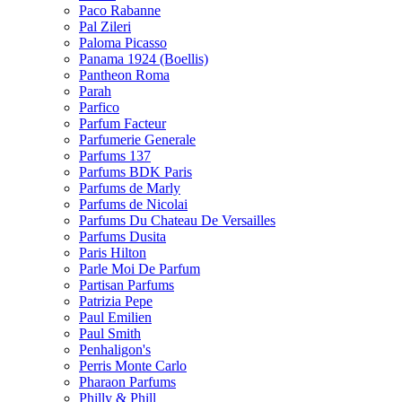
Paco Rabanne
Pal Zileri
Paloma Picasso
Panama 1924 (Boellis)
Pantheon Roma
Parah
Parfico
Parfum Facteur
Parfumerie Generale
Parfums 137
Parfums BDK Paris
Parfums de Marly
Parfums de Nicolai
Parfums Du Chateau De Versailles
Parfums Dusita
Paris Hilton
Parle Moi De Parfum
Partisan Parfums
Patrizia Pepe
Paul Emilien
Paul Smith
Penhaligon's
Perris Monte Carlo
Pharaon Parfums
Philly & Phill