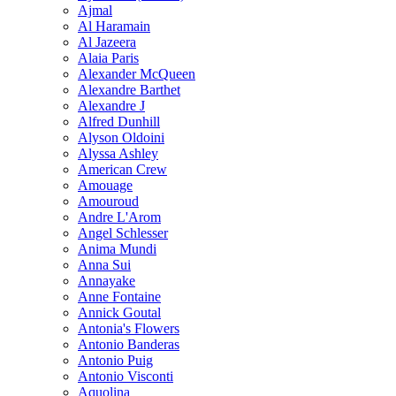
Ajmal
Al Haramain
Al Jazeera
Alaia Paris
Alexander McQueen
Alexandre Barthet
Alexandre J
Alfred Dunhill
Alyson Oldoini
Alyssa Ashley
American Crew
Amouage
Amouroud
Andre L'Arom
Angel Schlesser
Anima Mundi
Anna Sui
Annayake
Anne Fontaine
Annick Goutal
Antonia's Flowers
Antonio Banderas
Antonio Puig
Antonio Visconti
Aquolina