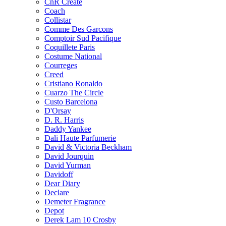
CnR Create
Coach
Collistar
Comme Des Garcons
Comptoir Sud Pacifique
Coquillete Paris
Costume National
Courreges
Creed
Cristiano Ronaldo
Cuarzo The Circle
Custo Barcelona
D'Orsay
D. R. Harris
Daddy Yankee
Dali Haute Parfumerie
David & Victoria Beckham
David Jourquin
David Yurman
Davidoff
Dear Diary
Declare
Demeter Fragrance
Depot
Derek Lam 10 Crosby