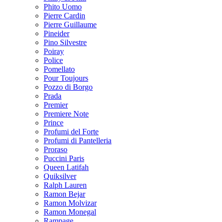
Phito Uomo
Pierre Cardin
Pierre Guillaume
Pineider
Pino Silvestre
Poiray
Police
Pomellato
Pour Toujours
Pozzo di Borgo
Prada
Premier
Premiere Note
Prince
Profumi del Forte
Profumi di Pantelleria
Proraso
Puccini Paris
Queen Latifah
Quiksilver
Ralph Lauren
Ramon Bejar
Ramon Molvizar
Ramon Monegal
Rampage