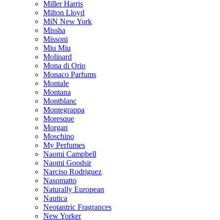
Miller Harris
Milton Lloyd
MiN New York
Missha
Missoni
Miu Miu
Molinard
Mona di Orio
Monaco Parfums
Montale
Montana
Montblanc
Montegrappa
Moresque
Morgan
Moschino
My Perfumes
Naomi Campbell
Naomi Goodsir
Narciso Rodriguez
Nasomatto
Naturally European
Nautica
Neotantric Fragrances
New Yorker