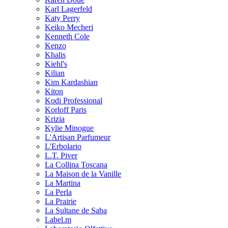
Karl Lagerfeld
Katy Perry
Keiko Mecheri
Kenneth Cole
Kenzo
Khalis
Kiehl's
Kilian
Kim Kardashian
Kiton
Kodi Professional
Korloff Paris
Krizia
Kylie Minogue
L'Artisan Parfumeur
L'Erbolario
L.T. Piver
La Collina Toscana
La Maison de la Vanille
La Martina
La Perla
La Prairie
La Sultane de Saba
Label.m