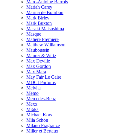
Marc-Antoine Barrois
Mariah Carey
Marina de Bourbon
Mark Birley
Mark Buxton
Masaki Matsushima
Masque
Matiere Premiere
Matthew Williamson
Mauboussin
Maurer & Wirtz
Max Deville
Max Gordon
Max Mara
May Fair Le Caire
MDCI Parfums
Melvita
Memo
Mercedes-Benz
Mexx
Mi6ka
Michael Kors
Mila Schön
Milano Fragranze
Miller et Bertaux