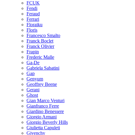
FCUK
Fendi
Feraud
Ferrari
Floraiku
Floris
Francesco Smalto
Franck Boclet
Franck Olivier
Frapin
Frederic Malle
Ga-De
Gabriela Sabatini
Gap
Genyum
Geoffrey Beene
Gerani
Ghost
Gian Marco Venturi
Gianfranco Ferre
Giardino Benessere
Giorgio Armani
Giorgio Beverly Hills
Giulietta Capuleti
Givenchy