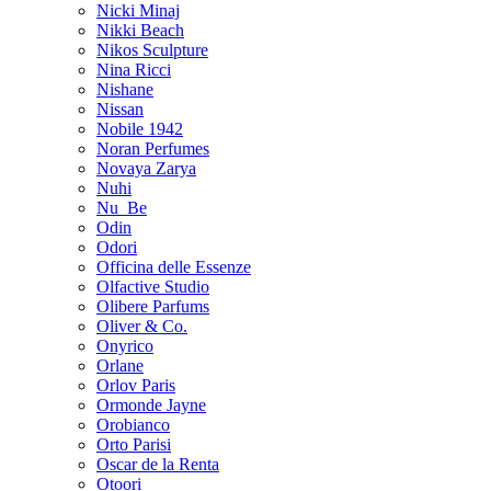
Nicki Minaj
Nikki Beach
Nikos Sculpture
Nina Ricci
Nishane
Nissan
Nobile 1942
Noran Perfumes
Novaya Zarya
Nuhi
Nu_Be
Odin
Odori
Officina delle Essenze
Olfactive Studio
Olibere Parfums
Oliver & Co.
Onyrico
Orlane
Orlov Paris
Ormonde Jayne
Orobianco
Orto Parisi
Oscar de la Renta
Otoori