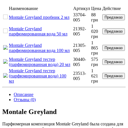
Наименование
Артикул
Цена
Действие
33704-
88
Montale Greyland пробник 2 мл
Предзаказ
005
грн
1
Montale Greyland
21392-
020
Предзаказ
парфюмированная вода 50 мл
005
грн
1
Montale Greyland
21305-
865
Предзаказ
парфюмированная вода 100 мл
005
грн
Montale Greyland тестер
30440-
575
Предзаказ
(парфюмированная вода) 20 мл
005
грн
Montale Greyland тестер
1
23513-
(парфюмированная вода) 100
621
Предзаказ
005
мл
грн
Описание
Отзывы (0)
Montale Greyland
Парфюмерная композиция Montale Greyland была создана для