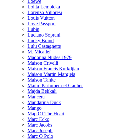
Loewe
Lolita Lempicka
Lorenzo Villoresi
Louis Vuitton
Love Passport
Lubin
Luciano Soprani
Lucky Brand
Lulu Castagnette
M. Micallef
Madonna Nudes 1979
Maison Crivelli
Maison Francis Kurkdjian
Maison Martin Margiela
Maison Tahite
Maitre Parfumeur et Gantier
Majda Bekkali
Mancera
Mandarina Duck
Mango
Map Of The Heart
Marc Ecko
Marc Jacobs
Marc Joseph
Marc O Polo