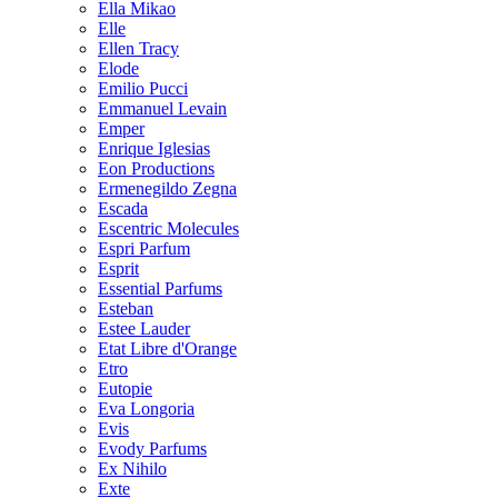
Ella Mikao
Elle
Ellen Tracy
Elode
Emilio Pucci
Emmanuel Levain
Emper
Enrique Iglesias
Eon Productions
Ermenegildo Zegna
Escada
Escentric Molecules
Espri Parfum
Esprit
Essential Parfums
Esteban
Estee Lauder
Etat Libre d'Orange
Etro
Eutopie
Eva Longoria
Evis
Evody Parfums
Ex Nihilo
Exte