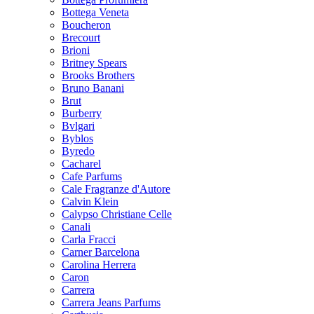
Bottega Veneta
Boucheron
Brecourt
Brioni
Britney Spears
Brooks Brothers
Bruno Banani
Brut
Burberry
Bvlgari
Byblos
Byredo
Cacharel
Cafe Parfums
Cale Fragranze d'Autore
Calvin Klein
Calypso Christiane Celle
Canali
Carla Fracci
Carner Barcelona
Carolina Herrera
Caron
Carrera
Carrera Jeans Parfums