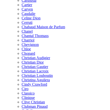
Carthusia
Cartier
Carven
Caudalie
Celine Dion
Cerruti
Chabaud Maison de Parfum
Chanel
Chantal Thomass
Charriol
Chevignon
Chloe
Chopard
Christian Audigier
Christian Dior
Christian Gautier
Christian Lacroix
Christian Louboutin
Christina Aguilera
Cindy Crawford
Ciro
Classico
Clinique
Clive Christian
Clubman Pinaud