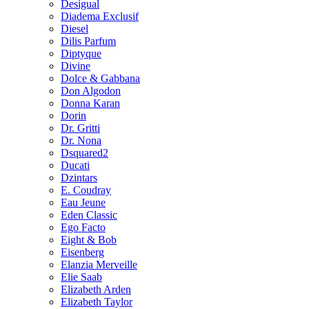
Desigual
Diadema Exclusif
Diesel
Dilis Parfum
Diptyque
Divine
Dolce & Gabbana
Don Algodon
Donna Karan
Dorin
Dr. Gritti
Dr. Nona
Dsquared2
Ducati
Dzintars
E. Coudray
Eau Jeune
Eden Classic
Ego Facto
Eight & Bob
Eisenberg
Elanzia Merveille
Elie Saab
Elizabeth Arden
Elizabeth Taylor