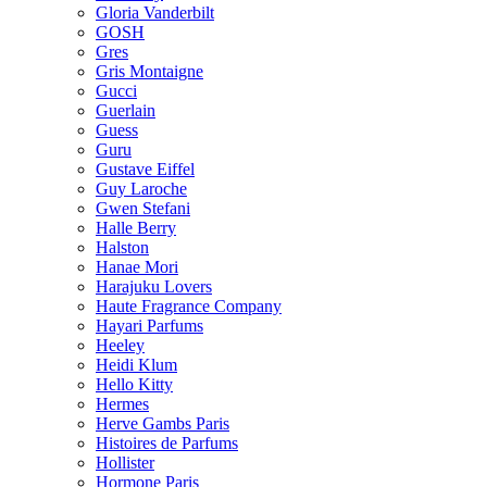
Gloria Vanderbilt
GOSH
Gres
Gris Montaigne
Gucci
Guerlain
Guess
Guru
Gustave Eiffel
Guy Laroche
Gwen Stefani
Halle Berry
Halston
Hanae Mori
Harajuku Lovers
Haute Fragrance Company
Hayari Parfums
Heeley
Heidi Klum
Hello Kitty
Hermes
Herve Gambs Paris
Histoires de Parfums
Hollister
Hormone Paris