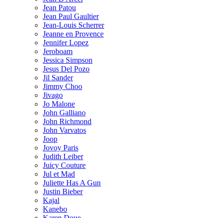
Jean Patou
Jean Paul Gaultier
Jean-Louis Scherrer
Jeanne en Provence
Jennifer Lopez
Jeroboam
Jessica Simpson
Jesus Del Pozo
Jil Sander
Jimmy Choo
Jivago
Jo Malone
John Galliano
John Richmond
John Varvatos
Joop
Jovoy Paris
Judith Leiber
Juicy Couture
Jul et Mad
Juliette Has A Gun
Justin Bieber
Kajal
Kanebo
Karen Doue