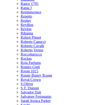
Rance 1795
Rania J
Reminiscence
Repetto
Replay
Revillon
Revlon
Rihanna
Robert Piguet
Roberto Capucci
Roberto Cavalli
Roberto Verino
Roccobarocco
Rochas
Roja Parfums
Romeo Gigli
Room 1015
Rouge Bunny Rouge
Royal Crown
S.Oliver
S.T. Dupont
Salvador Dali
Salvatore Ferragamo
Sarah Jessica Parker
Sarahs