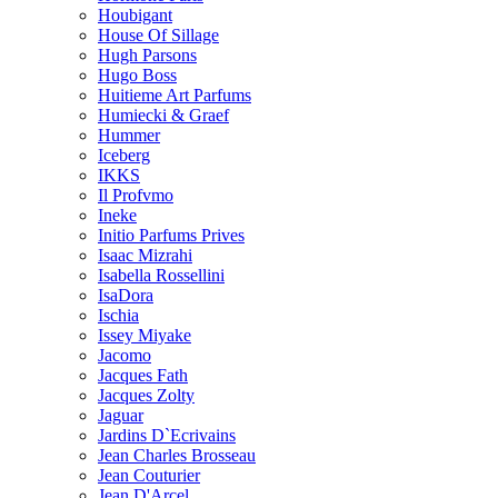
Houbigant
House Of Sillage
Hugh Parsons
Hugo Boss
Huitieme Art Parfums
Humiecki & Graef
Hummer
Iceberg
IKKS
Il Profvmo
Ineke
Initio Parfums Prives
Isaac Mizrahi
Isabella Rossellini
IsaDora
Ischia
Issey Miyake
Jacomo
Jacques Fath
Jacques Zolty
Jaguar
Jardins D`Ecrivains
Jean Charles Brosseau
Jean Couturier
Jean D'Arcel