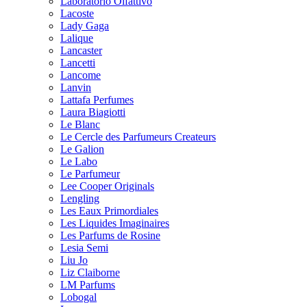
Laboratorio Olfattivo
Lacoste
Lady Gaga
Lalique
Lancaster
Lancetti
Lancome
Lanvin
Lattafa Perfumes
Laura Biagiotti
Le Blanc
Le Cercle des Parfumeurs Createurs
Le Galion
Le Labo
Le Parfumeur
Lee Cooper Originals
Lengling
Les Eaux Primordiales
Les Liquides Imaginaires
Les Parfums de Rosine
Lesia Semi
Liu Jo
Liz Claiborne
LM Parfums
Lobogal