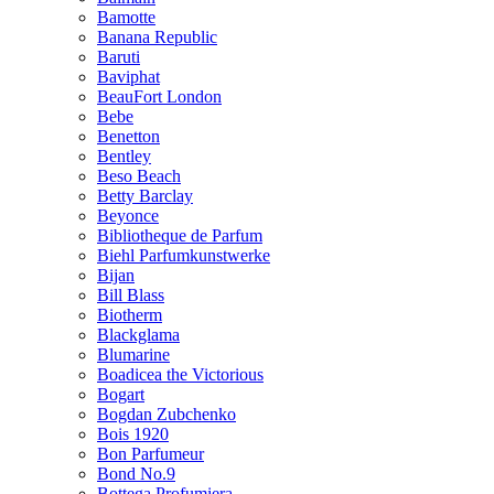
Bamotte
Banana Republic
Baruti
Baviphat
BeauFort London
Bebe
Benetton
Bentley
Beso Beach
Betty Barclay
Beyonce
Bibliotheque de Parfum
Biehl Parfumkunstwerke
Bijan
Bill Blass
Biotherm
Blackglama
Blumarine
Boadicea the Victorious
Bogart
Bogdan Zubchenko
Bois 1920
Bon Parfumeur
Bond No.9
Bottega Profumiera