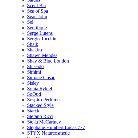
Scent Bar
Sea of Spa
Sean John
Sel
Sentifique
Serge Lutens
Sergio Tacchini
Shaik
Shakira
Shawn Mendes
Shay & Blue London
Shiseido
Simimi
Simone Cosac
Sisley
Sonia Rykiel
SoOud
Sospiro Perfumes
Stacked Style
Starck
Stefano Ricci
Stella McCartney
Stephane Humbert Lucas 777
STYX Naturсosmetic