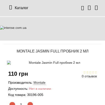
Каталог
12 Parfumeurs Francais
О нас
Мой аккаунт
19-69
Отзывы
История заказов
MONTALE JASMIN FULL ПРОБНИК 2 МЛ
27 87 Perfumes
Доставка
Рассылка новостей
42° by Beauty More
Условия
110 грн
0 отзывов
Abercrombie Fitch
Aкции
Производитель:
Montale
Доступность:
Нет в наличии
Absolument Parfumeur
Контакты
Код товара:
30196-005
Acca Kappa
Статьи