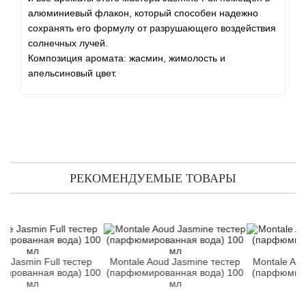
Angel Schlesser
алюминиевый флакон, который способен надежно
сохранять его формулу от разрушающего воздействия
Anima Mundi
солнечных лучей.
Композиция аромата: жасмин, жимолость и
Anna Sui
апельсиновый цвет.
Annayake
Anne Fontaine
Annick Goutal
РЕКОМЕНДУЕМЫЕ ТОВАРЫ
Antonia's Flowers
Antonio Banderas
in Full тестер
Montale Aoud Jasmine тестер
Montale Aoud Jasm
нная вода) 100
(парфюмированная вода) 100
(парфюмированна
Antonio Puig
мл
мл
мл