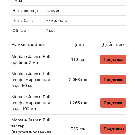
ноты
Ноты сердца
жасмин
Agonist
Ноты базы
жимолость
Aigner
Объем
2 мл
Aj Arabia (Widian)
Наименование
Цена
Действие
Montale Jasmin Full
Ajmal
110
грн
Предзаказ
пробник 2 мл
Montale Jasmin Full
Al Haramain
парфюмированная
2 056
грн
Предзаказ
вода 50 мл
Al Jazeera
Montale Jasmin Full
парфюмированная
1 265
грн
Предзаказ
Alaia Paris
вода 100 мл
Alexander McQueen
Montale Jasmin Full
тестер
535
грн
Предзаказ
(парфюмированная