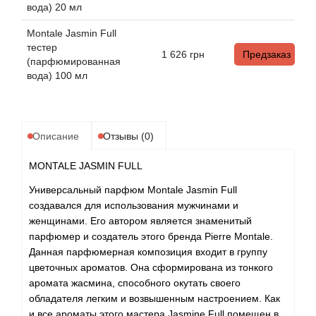
Alexandre Barthet
вода) 20 мл
Montale Jasmin Full
Alexandre J
тестер
1 626
грн
Предзаказ
(парфюмированная
Alfred Dunhill
вода) 100 мл
Alyson Oldoini
Описание
Отзывы (0)
Alyssa Ashley
MONTALE JASMIN FULL
American Crew
Универсальный парфюм Montale Jasmin Full
создавался для использования мужчинами и
Amouage
женщинами. Его автором является знаменитый
парфюмер и создатель этого бренда Pierre Montale.
Amouroud
Данная парфюмерная композиция входит в группу
цветочных ароматов. Она сформирована из тонкого
Andre L'Arom
аромата жасмина, способного окутать своего
обладателя легким и возвышенным настроением. Как
и все ароматы этого мастера Jasmine Full помещен в