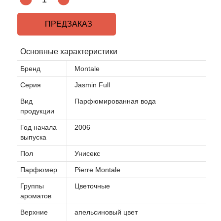
Acqua di Parma
ПРЕДЗАКАЗ
Acqua di Sardegna
Основные характеристики
Бренд
Montale
Adidas
Серия
Jasmin Full
Aedes de Venustas
Вид
Парфюмированная вода
продукции
Aerin Lauder
Год начала
2006
выпуска
Affinessence
Пол
Унисекс
Afnan
Парфюмер
Pierre Montale
Группы
Цветочные
Agatha Ruiz de la Prada
ароматов
Верхние
апельсиновый цвет
Agent Provocateur