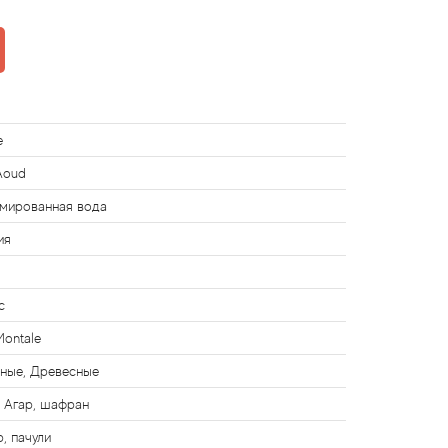
e
Aoud
мированная вода
ия
с
Montale
ные, Древесные
 Агар, шафран
, пачули