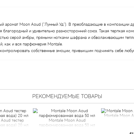
ный аромат Moon Aoud ("Лунный Уд"). В преобладающие в композиции др
зуя благородный и удивительно разносторонний союз. Такая терпкая к
остью серой амбры, пряными нотками шафрана и обволакивающим тепло
, как и вся парфюмерия Montale.
контролировать собственные эмоции, привыкшим подчинять себе любую
РЕКОМЕНДУЕМЫЕ ТОВАРЫ
Montale Moon A
 Aoud тестер
Montale Moon Aoud
ая вода) 20 мл
парфюмированная вода 50 мл