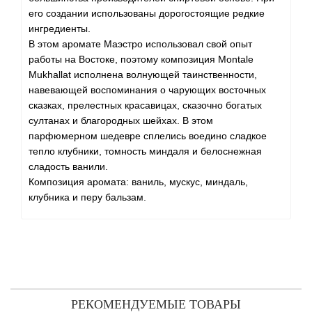
Antonio Visconti
его создании использованы дорогостоящие редкие
ингредиенты.
Aquolina
В этом аромате Маэстро использовал свой опыт
работы на Востоке, поэтому композиция Montale
Arabesque Perfumes
Mukhallat исполнена волнующей таинственности,
навевающей воспоминания о чарующих восточных
сказках, прелестных красавицах, сказочно богатых
Arabiyat
султанах и благородных шейхах. В этом
парфюмерном шедевре сплелись воедино сладкое
Aramis
тепло клубники, томность миндаля и белоснежная
сладость ванили.
Ariana Grande
Композиция аромата: ваниль, мускус, миндаль,
клубника и перу бальзам.
Armaf
Armand Basi
Arrogance
РЕКОМЕНДУЕМЫЕ ТОВАРЫ