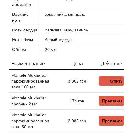
Alexandre Barthet
ароматов
Alexandre J
Верхние
земляника, миндаль
ноты
Alfred Dunhill
Ноты сердца
бальзам Перу, ваниль
Ноты базы
белый мускус
Alyson Oldoini
Объем
20 мл
Alyssa Ashley
Наименование
Цена
Действие
American Crew
Montale Mukhallat
парфюмированная
3 362
грн
Купить
вода 100 мл
Amouage
Montale Mukhallat
174
грн
Предзаказ
Amouroud
пробник 2 мл
Montale Mukhallat
Andre L'Arom
парфюмированная
2 085
грн
Предзаказ
вода 50 мл