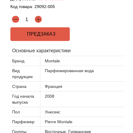
Код товара:
29092-005
Agonist
Aigner
ПРЕДЗАКАЗ
Aj Arabia (Widian)
Основные характеристики
Ajmal
Бренд
Montale
Вид
Парфюмированная вода
Al Haramain
продукции
Страна
Франция
Al Jazeera
Год начала
2008
выпуска
Alaia Paris
Пол
Унисекс
Alexander McQueen
Парфюмер
Pierre Montale
Группы
Восточные, Гурманские