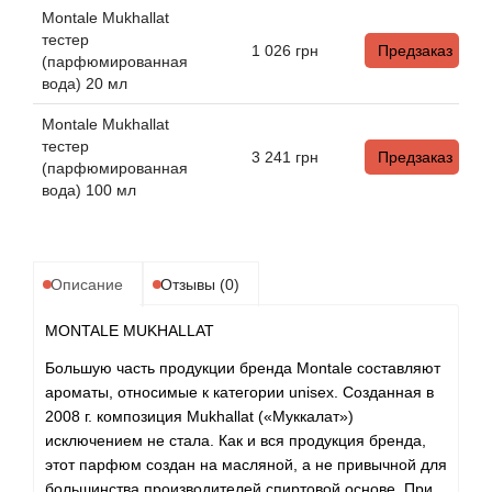
Angel Schlesser
Montale Mukhallat
тестер
1 026
грн
Предзаказ
Anima Mundi
(парфюмированная
вода) 20 мл
Anna Sui
Montale Mukhallat
тестер
3 241
грн
Предзаказ
Annayake
(парфюмированная
вода) 100 мл
Anne Fontaine
Annick Goutal
Описание
Отзывы (0)
Antonia's Flowers
MONTALE MUKHALLAT
Большую часть продукции бренда Montale составляют
Antonio Banderas
ароматы, относимые к категории unisex. Созданная в
2008 г. композиция Mukhallat («Муккалат»)
Antonio Puig
исключением не стала. Как и вся продукция бренда,
этот парфюм создан на масляной, а не привычной для
большинства производителей спиртовой основе. При