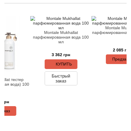
Arte Profumi
ArteOlfatto
Montale Mukhallat
Asabi
Montale Mukhallat
парфюмированная вода 5
парфюмированная вода 100
мл
Asgharali
2 085 грн
3 362 грн
Предзаказ
Atelier Cologne
КУПИТЬ
Atelier Des Ors
Быстрый
тестер
заказ
ода) 100
Atelier Flou
Athena's
Atkinsons