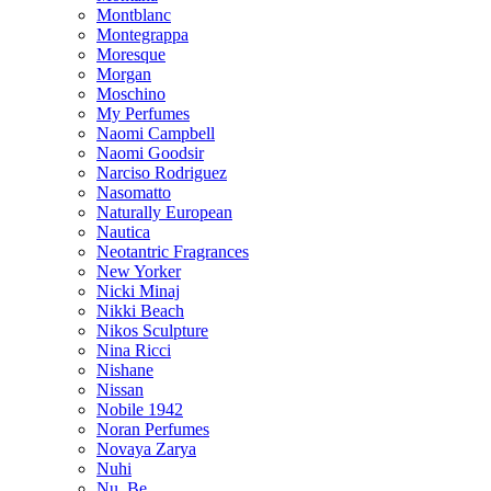
Montblanc
Montegrappa
Moresque
Morgan
Moschino
My Perfumes
Naomi Campbell
Naomi Goodsir
Narciso Rodriguez
Nasomatto
Naturally European
Nautica
Neotantric Fragrances
New Yorker
Nicki Minaj
Nikki Beach
Nikos Sculpture
Nina Ricci
Nishane
Nissan
Nobile 1942
Noran Perfumes
Novaya Zarya
Nuhi
Nu_Be