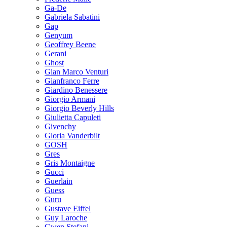
Ga-De
Gabriela Sabatini
Gap
Genyum
Geoffrey Beene
Gerani
Ghost
Gian Marco Venturi
Gianfranco Ferre
Giardino Benessere
Giorgio Armani
Giorgio Beverly Hills
Giulietta Capuleti
Givenchy
Gloria Vanderbilt
GOSH
Gres
Gris Montaigne
Gucci
Guerlain
Guess
Guru
Gustave Eiffel
Guy Laroche
Gwen Stefani