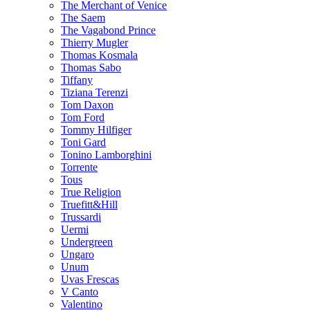
The Merchant of Venice
The Saem
The Vagabond Prince
Thierry Mugler
Thomas Kosmala
Thomas Sabo
Tiffany
Tiziana Terenzi
Tom Daxon
Tom Ford
Tommy Hilfiger
Toni Gard
Tonino Lamborghini
Torrente
Tous
True Religion
Truefitt&Hill
Trussardi
Uermi
Undergreen
Ungaro
Unum
Uvas Frescas
V Canto
Valentino