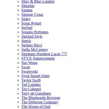
Shay & Blue London
Shiseido
Simimi
Simone Cosac
Sisley
Sonia Rykiel
SoOud
Sospiro Perfumes
Stacked Style
Starck
Stefano Ricci
Stella McCartney
Stephane Humbert Lucas 777
STYX Naturсosmetic
Sue Wong
Swan
Swarovski
Syed Junaid Alam
Taylor Swift
Ted Lapidus
Teo Cabanel
Terry de Gunzburg
The Bluebeards Revenge
The Different Company
The House of Oud