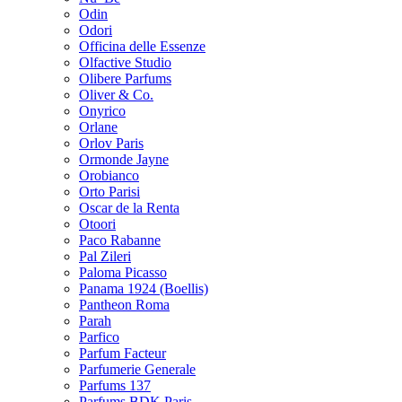
Odin
Odori
Officina delle Essenze
Olfactive Studio
Olibere Parfums
Oliver & Co.
Onyrico
Orlane
Orlov Paris
Ormonde Jayne
Orobianco
Orto Parisi
Oscar de la Renta
Otoori
Paco Rabanne
Pal Zileri
Paloma Picasso
Panama 1924 (Boellis)
Pantheon Roma
Parah
Parfico
Parfum Facteur
Parfumerie Generale
Parfums 137
Parfums BDK Paris