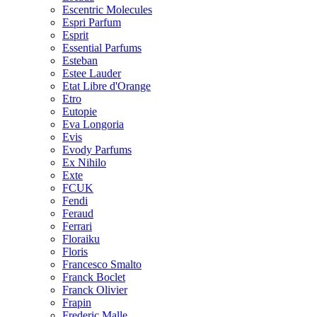
Escentric Molecules
Espri Parfum
Esprit
Essential Parfums
Esteban
Estee Lauder
Etat Libre d'Orange
Etro
Eutopie
Eva Longoria
Evis
Evody Parfums
Ex Nihilo
Exte
FCUK
Fendi
Feraud
Ferrari
Floraiku
Floris
Francesco Smalto
Franck Boclet
Franck Olivier
Frapin
Frederic Malle