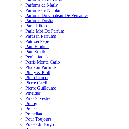
Parfums de Marly
Parfums de Nicolai
Parfums Du Chateau De Versailles
Parfums Dusita
Paris Hilton
Parle Moi De Parfum
Partisan Parfums
Patrizia Pepe
Paul Emilien
Paul Smith
Penhaligon's
Perris Monte Carlo
Pharaon Parfums
Philly & Phill
Phito Uomo
Pierre Cardin
Pierre Guillaume
Pineider
Pino Silvestre
Poiray
Police
Pomellato
Pour Toujours
Pozzo di Borgo