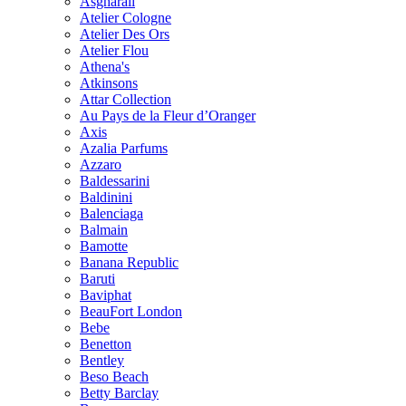
Asgharali
Atelier Cologne
Atelier Des Ors
Atelier Flou
Athena's
Atkinsons
Attar Collection
Au Pays de la Fleur d’Oranger
Axis
Azalia Parfums
Azzaro
Baldessarini
Baldinini
Balenciaga
Balmain
Bamotte
Banana Republic
Baruti
Baviphat
BeauFort London
Bebe
Benetton
Bentley
Beso Beach
Betty Barclay