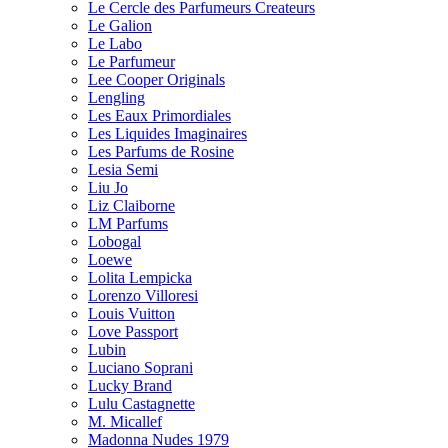
Le Cercle des Parfumeurs Createurs
Le Galion
Le Labo
Le Parfumeur
Lee Cooper Originals
Lengling
Les Eaux Primordiales
Les Liquides Imaginaires
Les Parfums de Rosine
Lesia Semi
Liu Jo
Liz Claiborne
LM Parfums
Lobogal
Loewe
Lolita Lempicka
Lorenzo Villoresi
Louis Vuitton
Love Passport
Lubin
Luciano Soprani
Lucky Brand
Lulu Castagnette
M. Micallef
Madonna Nudes 1979