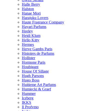
Halle Berry
Halston
Hanae Mori
Harajuku Lovers
Haute Fragrance Company
Hayari Parfums
Heeley
Heidi Klum
Hello Kitty
Hermes
Herve Gambs Paris
Histoires de Parfums
Hollister
Hormone Paris
Houbigant
House Of Sillage
Hugh Parsons
Hugo Boss
Huitieme Art Parfums
Humiecki & Graef
Hummer
Iceberg
IKKS
Il Profvmo