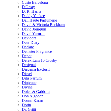
Custo Barcelona
D'Orsay
D. R. Harris
Daddy Yankee
Dali Haute Parfumerie
David & Victoria Beckham
David Jourquin
David Yurman
Davidoff
Dear Diary
Declare
Demeter Fragrance
Depot
Derek Lam 10 Crosby
Desigual
Diadema Exclusif
Diesel
Dilis Parfum
Diptyque
Divine
Dolce & Gabbana
Don Algodon
Donna Karan
Dorin
Dr. Gritti