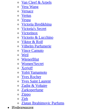
Van Cleef & Arpels
Vera Wang
Versace
Vertus
Vespa
Victoria Bredikhina
Victoria's Secret
Victorinox
Victorio & Lucchino
Viktor & Rolf
Vilhelm Parfumerie
Vince Camuto
Weil
WienerBlut
Women'Secret
Xerjoff
Yohji Yamamoto
Yves Rocher
Yves Saint Laurent
Zadig & Voltaire
Zarkoperfume
Zippo
Zirh
Zlatan Ibrahimovic Parfums
Информация