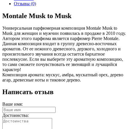
Отзывы (0)
Montale Musk to Musk
Универсальная парфюмерная композиция Montale Musk to
Musk для женщин и мужчин появилась в продаже в 2010 году.
Автором этого парфюма является парфюмер Pierre Montale.
Данная композиция входит в группу древесно-восточных
ароматов. От ее нежного древесного, дерзкого, холодного и
пронзительного звучания всегда остается бархатное
послевкусие. Если вы выберете эту ароматную композицию,
то сами сможете почувствовать ее звенящий и лучащийся
характер!
Композиция аромата: мускус, амбра, мускатный орех, дерево
агар, древесные ноты и тиковое дерево.
Написать отзыв
Ваше имя:
Достоинства: