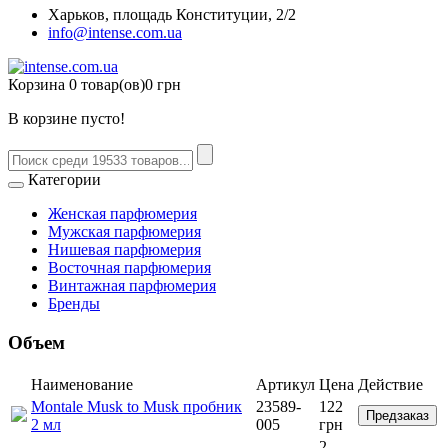
Харьков, площадь Конституции, 2/2
info@intense.com.ua
Корзина
0 товар(ов)
0 грн
В корзине пусто!
Категории
Женская парфюмерия
Мужская парфюмерия
Нишевая парфюмерия
Восточная парфюмерия
Винтажная парфюмерия
Бренды
Объем
Наименование
Артикул
Цена
Действие
Montale Musk to Musk пробник
23589-
122
Предзаказ
2 мл
005
грн
2