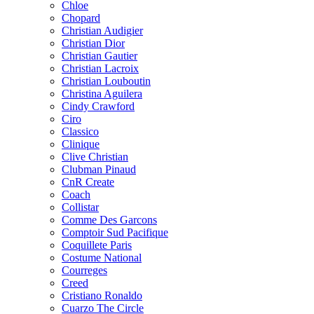
Chloe
Chopard
Christian Audigier
Christian Dior
Christian Gautier
Christian Lacroix
Christian Louboutin
Christina Aguilera
Cindy Crawford
Ciro
Classico
Clinique
Clive Christian
Clubman Pinaud
CnR Create
Coach
Collistar
Comme Des Garcons
Comptoir Sud Pacifique
Coquillete Paris
Costume National
Courreges
Creed
Cristiano Ronaldo
Cuarzo The Circle