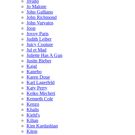
Jivago
Jo Malone
John Galliano
John Richmond
John Varvatos
Joop
Jovoy Paris
Judith Leiber
Juicy Couture
Jul et Mad
Juliette Has A Gun
Justin Bieber
Kajal
Kanebo
Karen Doue
Karl Lagerfeld
Katy Perry
Keiko Mecheri
Kenneth Cole
Kenzo
Khalis
Kiehl's
Kilian
Kim Kardashian
Kiton