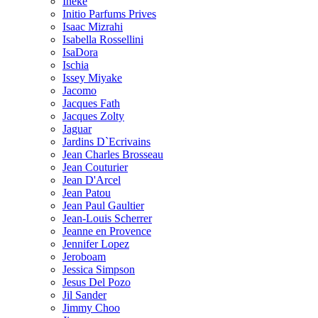
Ineke
Initio Parfums Prives
Isaac Mizrahi
Isabella Rossellini
IsaDora
Ischia
Issey Miyake
Jacomo
Jacques Fath
Jacques Zolty
Jaguar
Jardins D`Ecrivains
Jean Charles Brosseau
Jean Couturier
Jean D'Arcel
Jean Patou
Jean Paul Gaultier
Jean-Louis Scherrer
Jeanne en Provence
Jennifer Lopez
Jeroboam
Jessica Simpson
Jesus Del Pozo
Jil Sander
Jimmy Choo