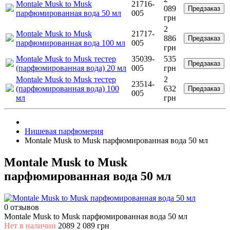
Montale Musk to Musk
21716-
089
Предзаказ
парфюмированная вода 50 мл
005
грн
2
Montale Musk to Musk
21717-
886
Предзаказ
парфюмированная вода 100 мл
005
грн
Montale Musk to Musk тестер
35039-
535
Предзаказ
(парфюмированная вода) 20 мл
005
грн
Montale Musk to Musk тестер
2
23514-
(парфюмированная вода) 100
632
Предзаказ
005
мл
грн
Нишевая парфюмерия
Montale Musk to Musk парфюмированная вода 50 мл
Montale Musk to Musk
парфюмированная вода 50 мл
0 отзывов
Montale Musk to Musk парфюмированная вода 50 мл
Нет в наличии
2089
2 089 грн