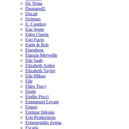
Dr. Nona
Dsquared2
Ducati
Dzintars
E. Coudray
Eau Jeune
Eden Classic
Ego Facto
Eight & Bob
Eisenberg
Elanzia Merveille
Elie Saab
Elizabeth Arden
Elizabeth Taylor
Ella Mikao
Elle
Ellen Tracy
Elode
Emilio Pucci
Emmanuel Levain
Emper
Enrique Iglesias
Eon Productions
Ermenegildo Zegna
Escada