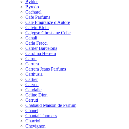
Byblos
Byredo
Cacharel
Cafe Parfums
Cale Fragranze d'Autore
Calvin Klein
Calypso Christiane Celle
Canali
Carla Fracci
Carner Barcelona
Carolina Herrera
Caron
Carrera
Carrera Jeans Parfums
Carthusia
Cartier
Carven
Caudalie
Celine Dion
Cerruti
Chabaud Maison de Parfum
Chanel
Chantal Thomass
Charriol
Chevignon