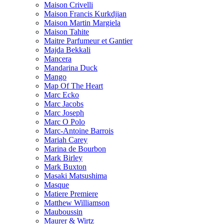
Maison Crivelli
Maison Francis Kurkdjian
Maison Martin Margiela
Maison Tahite
Maitre Parfumeur et Gantier
Majda Bekkali
Mancera
Mandarina Duck
Mango
Map Of The Heart
Marc Ecko
Marc Jacobs
Marc Joseph
Marc O Polo
Marc-Antoine Barrois
Mariah Carey
Marina de Bourbon
Mark Birley
Mark Buxton
Masaki Matsushima
Masque
Matiere Premiere
Matthew Williamson
Mauboussin
Maurer & Wirtz