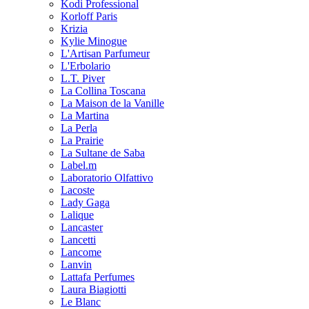
Kodi Professional
Korloff Paris
Krizia
Kylie Minogue
L'Artisan Parfumeur
L'Erbolario
L.T. Piver
La Collina Toscana
La Maison de la Vanille
La Martina
La Perla
La Prairie
La Sultane de Saba
Label.m
Laboratorio Olfattivo
Lacoste
Lady Gaga
Lalique
Lancaster
Lancetti
Lancome
Lanvin
Lattafa Perfumes
Laura Biagiotti
Le Blanc