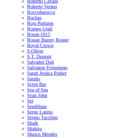
Roberto Cavalli
Roberto Verino
Roccobarocco
Rochas
Roja Parfums
Romeo Gigli
Room 1015
Rouge Bunny Rouge
Royal Crown
S.Oliver
S.T. Dupont
Salvador Dali
Salvatore Ferragamo
Sarah Jessica Parker
Sarahs
Scent Bar
Sea of Spa
Sean John
Sel
Sentifique
Serge Lutens
Sergio Tacchini
Shaik
Shakira
Shawn Mendes