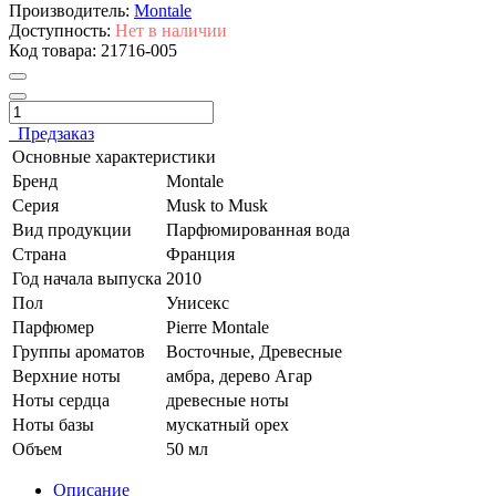
Производитель:
Montale
Доступность:
Нет в наличии
Код товара:
21716-005
Предзаказ
Основные характеристики
Бренд
Montale
Серия
Musk to Musk
Вид продукции
Парфюмированная вода
Страна
Франция
Год начала выпуска
2010
Пол
Унисекс
Парфюмер
Pierre Montale
Группы ароматов
Восточные, Древесные
Верхние ноты
амбра, дерево Агар
Ноты сердца
древесные ноты
Ноты базы
мускатный орех
Объем
50 мл
Описание