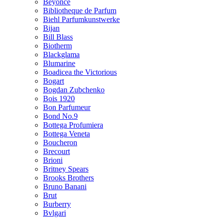
Beyonce
Bibliotheque de Parfum
Biehl Parfumkunstwerke
Bijan
Bill Blass
Biotherm
Blackglama
Blumarine
Boadicea the Victorious
Bogart
Bogdan Zubchenko
Bois 1920
Bon Parfumeur
Bond No.9
Bottega Profumiera
Bottega Veneta
Boucheron
Brecourt
Brioni
Britney Spears
Brooks Brothers
Bruno Banani
Brut
Burberry
Bvlgari