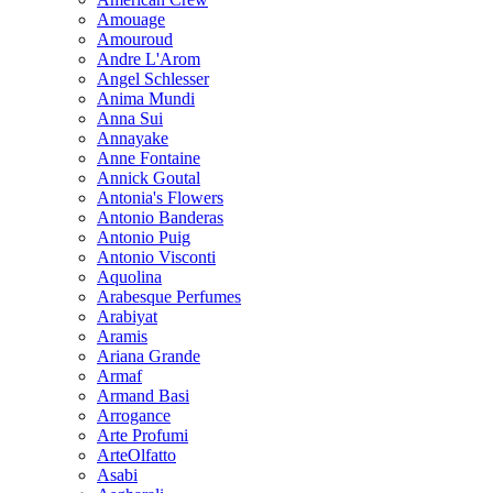
Amouage
Amouroud
Andre L'Arom
Angel Schlesser
Anima Mundi
Anna Sui
Annayake
Anne Fontaine
Annick Goutal
Antonia's Flowers
Antonio Banderas
Antonio Puig
Antonio Visconti
Aquolina
Arabesque Perfumes
Arabiyat
Aramis
Ariana Grande
Armaf
Armand Basi
Arrogance
Arte Profumi
ArteOlfatto
Asabi