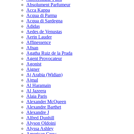
Absolument Parfumeur
Acca Kappa
Acqua di Parma
Acqua di Sardegna
Adidas
Aedes de Venustas
Aerin Lauder
Affinessence
Afnan
Agatha Ruiz de la Prada
Agent Provocateur
Agonist
Aigner
Aj Arabia (Widian)
Ajmal
Al Haramain
Al Jazeera
Alaia Paris
Alexander McQueen
Alexandre Barthet
Alexandre J
Alfred Dunhill
Alyson Oldoini
Alyssa Ashley
American Crew