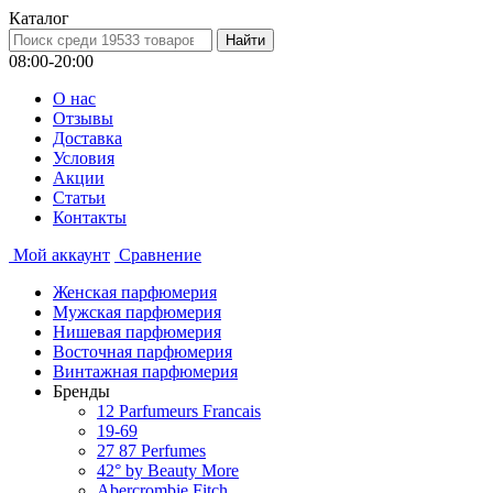
Каталог
08:00-20:00
О нас
Отзывы
Доставка
Условия
Aкции
Статьи
Контакты
Мой аккаунт
Сравнение
Женская парфюмерия
Мужская парфюмерия
Нишевая парфюмерия
Восточная парфюмерия
Винтажная парфюмерия
Бренды
12 Parfumeurs Francais
19-69
27 87 Perfumes
42° by Beauty More
Abercrombie Fitch