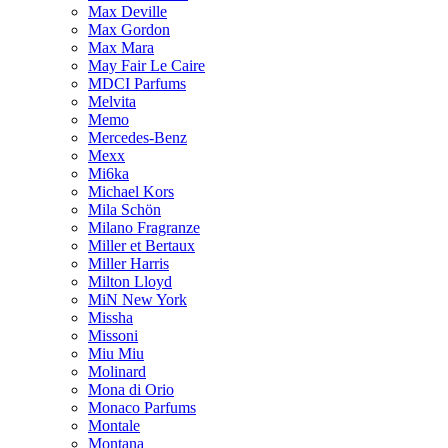
Max Deville
Max Gordon
Max Mara
May Fair Le Caire
MDCI Parfums
Melvita
Memo
Mercedes-Benz
Mexx
Mi6ka
Michael Kors
Mila Schön
Milano Fragranze
Miller et Bertaux
Miller Harris
Milton Lloyd
MiN New York
Missha
Missoni
Miu Miu
Molinard
Mona di Orio
Monaco Parfums
Montale
Montana