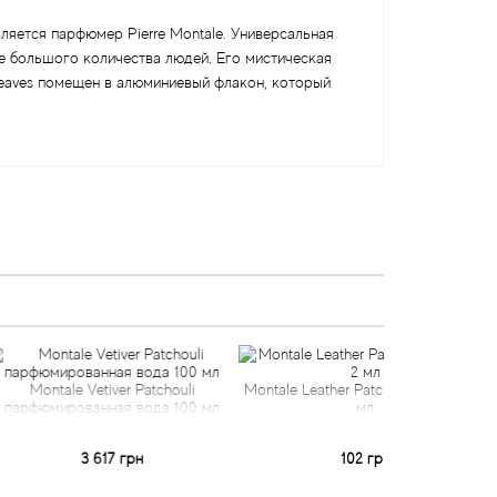
ляется парфюмер Pierre Montale. Универсальная
е большого количества людей. Его мистическая
 Leaves помещен в алюминиевый флакон, который
Vetiver Patchouli
Montale Leather Patchouli пробник 2
Montale Le
ванная вода 100 мл
мл
(парфюмир
3 617 грн
102 грн