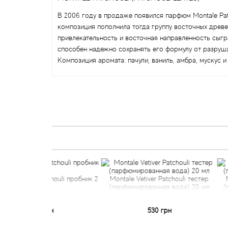
В 2006 году в продаже появился парфюм Montale Pat
композиция пополнила тогда группу восточных древе
привлекательность и восточная направленность сыгр
способен надежно сохранять его формулу от разруш
Композиция аромата: пачули, ваниль, амбра, мускус и
 Patchouli пробник 2
Montale Vetiver Patchouli тестер
Montale Vetiv
мл
(парфюмированная вода) 20 мл
(парфюмирова
2 грн
530 грн
3