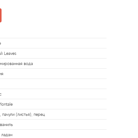
e
li Leaves
мированная вода
ия
с
Montale
 пачули (листья), перец
 ваниль
, ладан