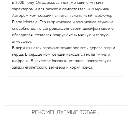
Antonio Visconti
в 2008 году. Он адресован для женщин с мягким
характером и для резких и самостоятельных мужчин.
Aquolina
Автором композиции является талантливый парфюмер
Pierre Montale. Его интригующее и волнующее звучание
способно долго сопровождать своим шлейфом своего
Arabesque Perfumes
обладателя, создавая вокруг очень мягкую и теплую
атмосферу.
Arabiyat
В верхних нотах парфюма звучат ароматы дерева агар и
перца. В сердце композиции находятся ноты тмина и
Aramis
шафрана. В качестве базовых нот здесь присутствуют
запахи египетского ветивера и корня ириса.
Ariana Grande
Armaf
Armand Basi
РЕКОМЕНДУЕМЫЕ ТОВАРЫ
Arrogance