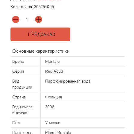
Код товара:
30525-005
Agonist
Aigner
ПРЕДЗАКАЗ
Aj Arabia (Widian)
Основные характеристики
Ajmal
Бренд
Montale
Серия
Red Aoud
Al Haramain
Вид
Парфюмированная вода
продукции
Al Jazeera
Страна
Франция
Alaia Paris
Год начала
2008
выпуска
Alexander McQueen
Пол
Унисекс
Парфюмер
Pierre Montale