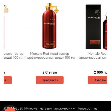
Arte Profumi
ArteOlfatto
Asabi
Asgharali
Atelier Cologne
s тестер
Montale Red Aoud тестер
Montale Red Aoud
) 100 мл
(парфюмированная вода) 100 мл
парфюмированная вода 100
Atelier Des Ors
2 619 грн
2 886 грн
Atelier Flou
Предзаказ
Предзаказ
Athena's
Atkinsons
© 2014-2026 Интернет магазин парфюмерии -
Intense.com.ua