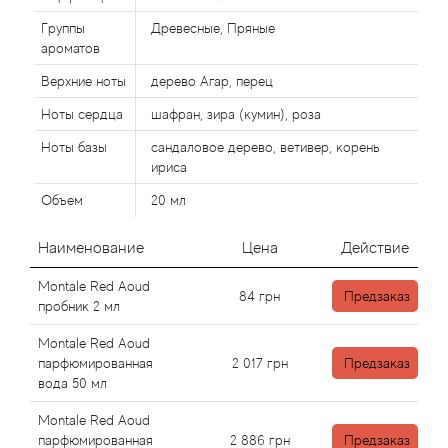
Alexandre Barthet
Группы
Древесные, Пряные
Alexandre J
ароматов
Верхние ноты
дерево Агар, перец
Alfred Dunhill
Ноты сердца
шафран, зира (кумин), роза
Ноты базы
сандаловое дерево, ветивер, корень
Alyson Oldoini
ириса
Alyssa Ashley
Объем
20 мл
Наименование
Цена
Действие
American Crew
Montale Red Aoud
84
грн
Предзаказ
Amouage
пробник 2 мл
Montale Red Aoud
Amouroud
парфюмированная
2 017
грн
Предзаказ
вода 50 мл
Andre L'Arom
Montale Red Aoud
парфюмированная
2 886
грн
Предзаказ