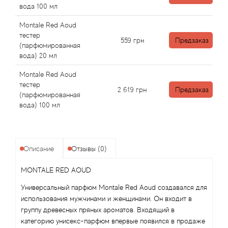
Angel Schlesser
вода 100 мл
Montale Red Aoud
Anima Mundi
тестер
559
грн
Предзаказ
(парфюмированная
Anna Sui
вода) 20 мл
Montale Red Aoud
Annayake
тестер
2 619
грн
Предзаказ
(парфюмированная
Anne Fontaine
вода) 100 мл
Annick Goutal
Описание
Отзывы (0)
Antonia's Flowers
MONTALE RED AOUD
Antonio Banderas
Универсальный парфюм Montale Red Aoud создавался для
использования мужчинами и женщинами. Он входит в
Antonio Puig
группу древесных пряных ароматов. Входящий в
категорию унисекс-парфюм впервые появился в продаже