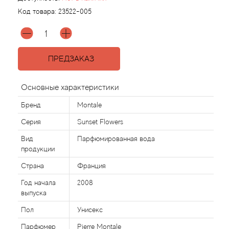
Код товара:
23522-005
Agonist
Aigner
ПРЕДЗАКАЗ
Aj Arabia (Widian)
Основные характеристики
Ajmal
Бренд
Montale
Серия
Sunset Flowers
Al Haramain
Вид
Парфюмированная вода
продукции
Al Jazeera
Страна
Франция
Alaia Paris
Год начала
2008
выпуска
Alexander McQueen
Пол
Унисекс
Парфюмер
Pierre Montale