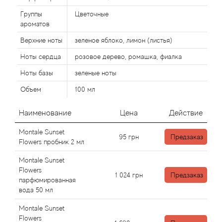
Alexandre Barthet
Группы
Цветочные
Alexandre J
ароматов
Верхние ноты
зеленое яблоко, лимон (листья)
Alfred Dunhill
Ноты сердца
розовое дерево, ромашка, фиалка
Ноты базы
зеленые ноты
Alyson Oldoini
Объем
100 мл
Alyssa Ashley
Наименование
Цена
Действие
American Crew
Montale Sunset
95
грн
Предзаказ
Flowers пробник 2 мл
Amouage
Montale Sunset
Flowers
Amouroud
1 024
грн
Предзаказ
парфюмированная
вода 50 мл
Andre L'Arom
Montale Sunset
Flowers