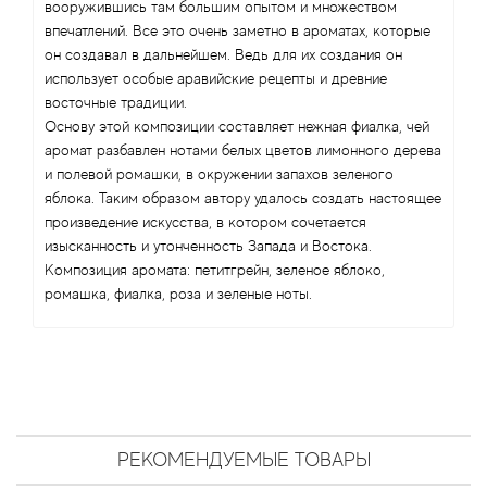
Antonio Visconti
вооружившись там большим опытом и множеством
впечатлений. Все это очень заметно в ароматах, которые
он создавал в дальнейшем. Ведь для их создания он
Aquolina
использует особые аравийские рецепты и древние
восточные традиции.
Arabesque Perfumes
Основу этой композиции составляет нежная фиалка, чей
аромат разбавлен нотами белых цветов лимонного дерева
Arabiyat
и полевой ромашки, в окружении запахов зеленого
яблока. Таким образом автору удалось создать настоящее
Aramis
произведение искусства, в котором сочетается
изысканность и утонченность Запада и Востока.
Композиция аромата: петитгрейн, зеленое яблоко,
Ariana Grande
ромашка, фиалка, роза и зеленые ноты.
Armaf
Armand Basi
Arrogance
РЕКОМЕНДУЕМЫЕ ТОВАРЫ