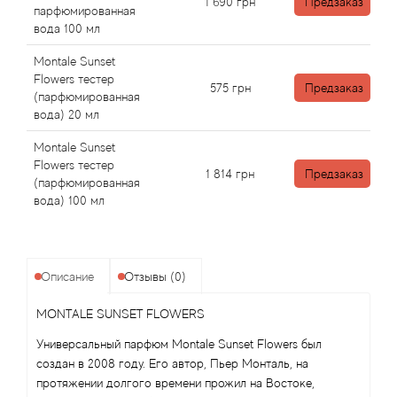
Angel Schlesser
1 690
грн
Предзаказ
парфюмированная
вода 100 мл
Anima Mundi
Montale Sunset
Flowers тестер
575
грн
Предзаказ
Anna Sui
(парфюмированная
вода) 20 мл
Annayake
Montale Sunset
Flowers тестер
1 814
грн
Предзаказ
Anne Fontaine
(парфюмированная
вода) 100 мл
Annick Goutal
Antonia's Flowers
Описание
Отзывы (0)
Antonio Banderas
MONTALE SUNSET FLOWERS
Универсальный парфюм Montale Sunset Flowers был
Antonio Puig
создан в 2008 году. Его автор, Пьер Монталь, на
протяжении долгого времени прожил на Востоке,