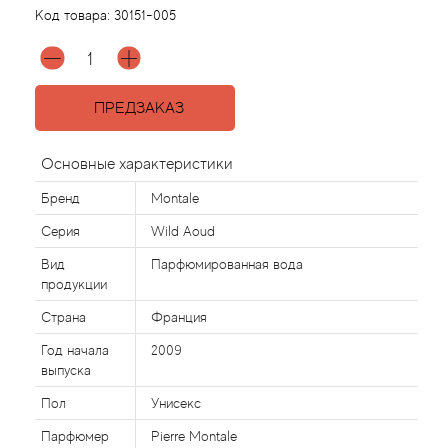
Код товара:
30151-005
Agonist
Aigner
ПРЕДЗАКАЗ
Aj Arabia (Widian)
Основные характеристики
Ajmal
Бренд
Montale
Серия
Wild Aoud
Al Haramain
Вид
Парфюмированная вода
продукции
Al Jazeera
Страна
Франция
Alaia Paris
Год начала
2009
выпуска
Alexander McQueen
Пол
Унисекс
Парфюмер
Pierre Montale