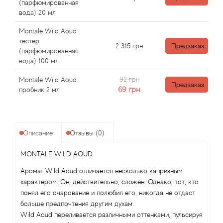
Angel Schlesser
(парфюмированная
вода) 20 мл
Anima Mundi
Montale Wild Aoud
тестер
2 315
грн
Предзаказ
Anna Sui
(парфюмированная
вода) 100 мл
Annayake
92 грн
Montale Wild Aoud
Предзаказ
69
грн
пробник 2 мл
Anne Fontaine
Annick Goutal
Описание
Отзывы (0)
Antonia's Flowers
MONTALE WILD AOUD
Аромат Wild Aoud отличается несколько капризным
Antonio Banderas
характером. Он, действительно, сложен. Однако, тот, кто
понял его очарование и полюбил его, никогда не отдаст
Antonio Puig
больше предпочтения другим духам.
Wild Aoud переливается различными оттенками, пульсируя