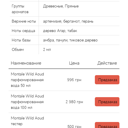
Alexandre Barthet
Группы
Древесные, Пряные
ароматов
Alexandre J
Верхние ноты
артемизия, бергамот, герань
Alfred Dunhill
Ноты сердца
дерево Агар, табак
Ноты базы
амбра, пачули, тиковое дерево
Alyson Oldoini
Объем
2 мл
Alyssa Ashley
Наименование
Цена
Действие
American Crew
Montale Wild Aoud
парфюмированная
996
грн
Предзаказ
Amouage
вода 50 мл
Montale Wild Aoud
Amouroud
парфюмированная
2 980
грн
Предзаказ
вода 100 мл
Andre L'Arom
Montale Wild Aoud
тестер
500
грн
Предзаказ