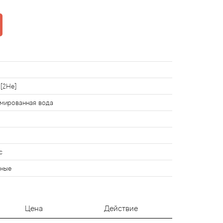
 [2He]
мированная вода
с
чные
Цена
Действие