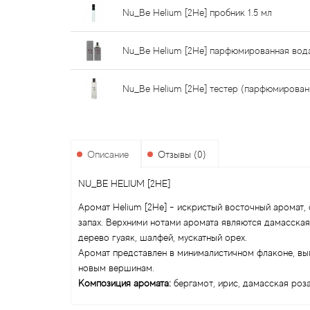
Nu_Be Helium [2He] пробник 1.5 мл
Nu_Be Helium [2He] парфюмированная вод
Nu_Be Helium [2He] тестер (парфюмирован
Описание
Отзывы (0)
NU_BE HELIUM [2HE]
Аромат Helium [2He] - искристый восточный аромат,
запах. Верхними нотами аромата являются дамасская 
дерево гуаяк, шалфей, мускатный орех.
Аромат представлен в минималистичном флаконе, вып
новым вершинам.
Композиция аромата:
бергамот, ирис, дамасская роза,