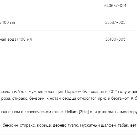
643637-001
а 100 мл
33587-005
ная вода) 100 мл
36100-005
 созданный для мужчин и женщин. Парфюм был создан в 2012 году итал
роза, стиракс, бензоин; к нотам сердца относятся ирис и бергамот. К 
олненном в классическом стиле. Helium [2He] олицетворяет атмосферу 
 бензоин, стиракс, корица, дерево гуаяк, мускатный шалфей, табак, вет