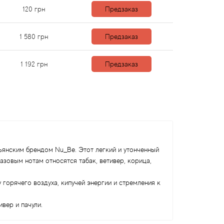
120
грн
Предзаказ
1 580
грн
Предзаказ
1 192
грн
Предзаказ
ьянским брендом Nu_Be. Этот легкий и утонченный
базовым нотам относятся табак, ветивер, корица,
горячего воздуха, кипучей энергии и стремления к
ивер и пачули.