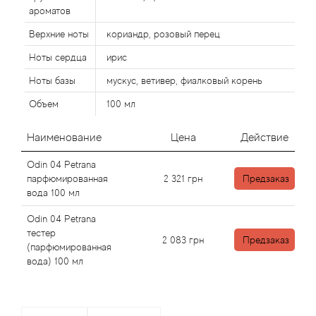
Alexandre Barthet
ароматов
Alexandre J
Верхние ноты
кориандр, розовый перец
Ноты сердца
ирис
Alfred Dunhill
Ноты базы
мускус, ветивер, фиалковый корень
Объем
100 мл
Alyson Oldoini
Наименование
Цена
Действие
Alyssa Ashley
Odin 04 Petrana
American Crew
парфюмированная
2 321
грн
Предзаказ
вода 100 мл
Amouage
Odin 04 Petrana
тестер
2 083
грн
Предзаказ
Amouroud
(парфюмированная
вода) 100 мл
Andre L'Arom