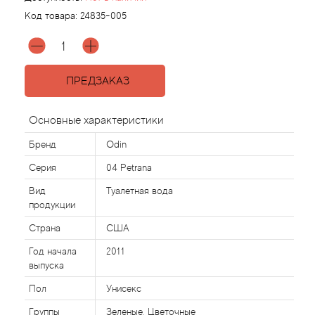
Код товара:
24835-005
Agonist
Aigner
ПРЕДЗАКАЗ
Aj Arabia (Widian)
Основные характеристики
Ajmal
Бренд
Odin
Серия
04 Petrana
Al Haramain
Вид
Туалетная вода
продукции
Al Jazeera
Страна
США
Alaia Paris
Год начала
2011
выпуска
Alexander McQueen
Пол
Унисекс
Группы
Зеленые, Цветочные