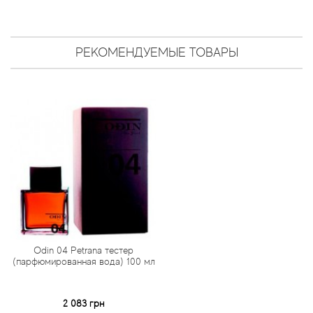
Antonio Visconti
Aquolina
РЕКОМЕНДУЕМЫЕ ТОВАРЫ
Arabesque Perfumes
Arabiyat
Aramis
Ariana Grande
Armaf
Armand Basi
Odin 04 Petrana тестер
(парфюмированная вода) 100 мл
Arrogance
2 083 грн