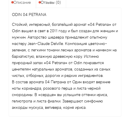
Angel Schlesser
Описание
Отзывы (0)
Anima Mundi
ODIN 04 PETRANA
Стойкий, интересный, богатейший аромат «04 Petrana» от
Anna Sui
Odin вышел в свет в 2011 году и был создан для женщин и
мужчин. Авторство шедевра принадлежит опытному
Annayake
мастеру Jean-Claude Delville. Композиция цветочно-
зеленая, с легкими тонами лесных ароматов и намеком на
бархатистую, влажную древесную кору. Истинно
Anne Fontaine
природный запах «04 Petrana» от Odin понравится
ценителям натуральных ароматов, созданных из самых
Annick Goutal
чистых, отборных, дорогих и редких ингредиентов.
В состав аромата 04 Петрана от Один входят верхние
Antonia's Flowers
ноты кориандра, розового перца и листа черной
смородины. В «сердце» вы услышите оттенки ириса,
гелиотропа и листа фиалки. Завершают симфонию
Antonio Banderas
аккорды мускуса, ветивера, корня ириса.
Antonio Puig