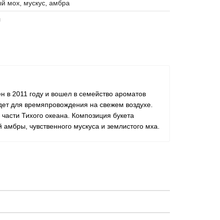
й мох, мускус, амбра
л
 в 2011 году и вошел в семейство ароматов
йдет для времяпровождения на свежем воздухе.
части Тихого океана. Композиция букета
й амбры, чувственного мускуса и землистого мха.