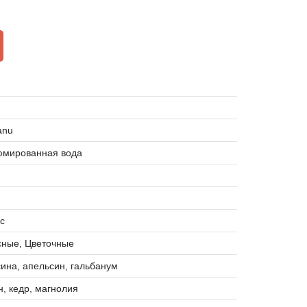
anu
мированная вода
с
сные, Цветочные
ина, апельсин, гальбанум
, кедр, магнолия