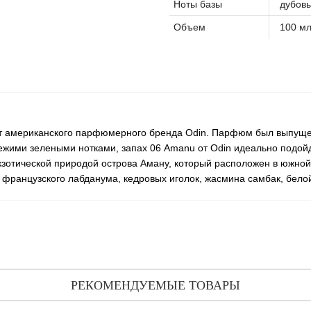
Ноты базы
дубовы
Объем
100 м
т американского парфюмерного бренда Odin. Парфюм был выпущен
свежими зелеными нотками, запах 06 Amanu от Odin идеально подо
зотической природой острова Аману, который расположен в южной 
), французского лабданума, кедровых иголок, жасмина самбак, бело
РЕКОМЕНДУЕМЫЕ ТОВАРЫ