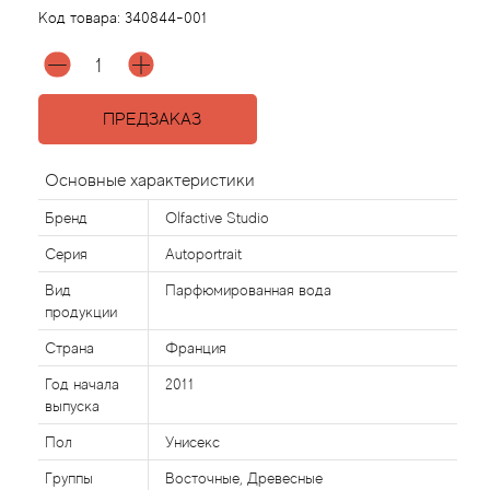
Код товара:
340844-001
Acqua di Parma
Acqua di Sardegna
ПРЕДЗАКАЗ
Adidas
Основные характеристики
Aedes de Venustas
Бренд
Olfactive Studio
Серия
Autoportrait
Aerin Lauder
Вид
Парфюмированная вода
продукции
Affinessence
Страна
Франция
Afnan
Год начала
2011
выпуска
Agatha Ruiz de la Prada
Пол
Унисекс
Группы
Восточные, Древесные
Agent Provocateur