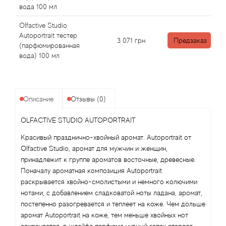
Alexandre Barthet
вода 100 мл
Alexandre J
Olfactive Studio
Autoportrait тестер
3 071
грн
Предзаказ
(парфюмированная
Alfred Dunhill
вода) 100 мл
Alyson Oldoini
Описание
Отзывы (0)
Alyssa Ashley
OLFACTIVE STUDIO AUTOPORTRAIT
American Crew
Красивый празднично-хвойный аромат. Autoportrait от
Olfactive Studio, аромат для мужчин и женщин,
Amouage
принадлежит к группе ароматов восточные, древесные.
Поначалу ароматная композиция Autoportrait
Amouroud
раскрывается хвойно-смолистыми и немного колючими
нотами, с добавлением сладковатой ноты ладана, аромат,
Andre L'Arom
постепенно разогревается и теплеет на коже. Чем дольше
аромат Autoportrait на коже, тем меньше хвойных нот