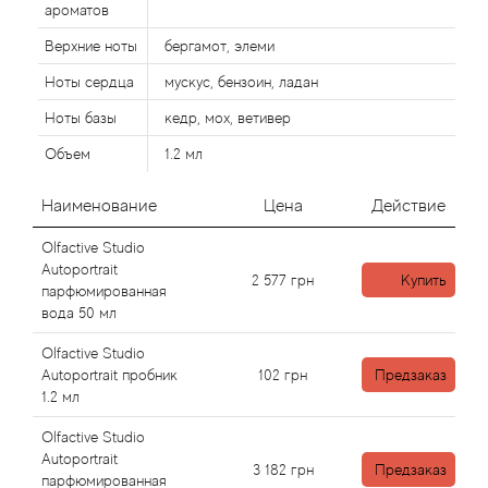
ароматов
Верхние ноты
бергамот, элеми
Agonist
Ноты сердца
мускус, бензоин, ладан
Aigner
Ноты базы
кедр, мох, ветивер
Объем
1.2 мл
Aj Arabia (Widian)
Наименование
Цена
Действие
Ajmal
Olfactive Studio
Al Haramain
Autoportrait
2 577
грн
Купить
парфюмированная
вода 50 мл
Al Jazeera
Olfactive Studio
Autoportrait пробник
102
грн
Предзаказ
Alaia Paris
1.2 мл
Alexander McQueen
Olfactive Studio
Autoportrait
3 182
грн
Предзаказ
парфюмированная