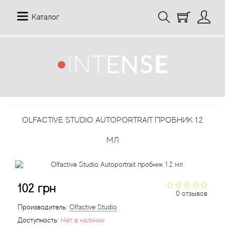
Каталог
12 Parfumeurs Francais
О нас
Мой аккаунт
19-69
Отзывы
История заказов
OLFACTIVE STUDIO AUTOPORTRAIT ПРОБНИК 1.2
27 87 Perfumes
Доставка
Рассылка новостей
МЛ
42° by Beauty More
Условия
Abercrombie Fitch
Aкции
102 грн
0 отзывов
Absolument Parfumeur
Контакты
Производитель:
Olfactive Studio
Доступность:
Нет в наличии
Acca Kappa
Статьи