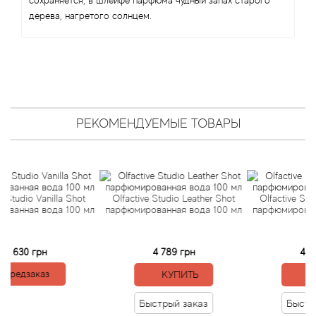
Angel Schlesser
сохраняется, в шлейфе парфюма чудный запах старого
дерева, нагретого солнцем.
Anima Mundi
Anna Sui
Annayake
РЕКОМЕНДУЕМЫЕ ТОВАРЫ
Anne Fontaine
Annick Goutal
 Vanilla Shot
Olfactive Studio Leather Shot
Olfactive Studio Chy
я вода 100 мл
парфюмированная вода 100 мл
парфюмированная во
Antonia's Flowers
Antonio Banderas
 грн
4 789 грн
4 789 грн
аказ
КУПИТЬ
КУПИТЬ
Antonio Puig
Быстрый заказ
Быстрый зак