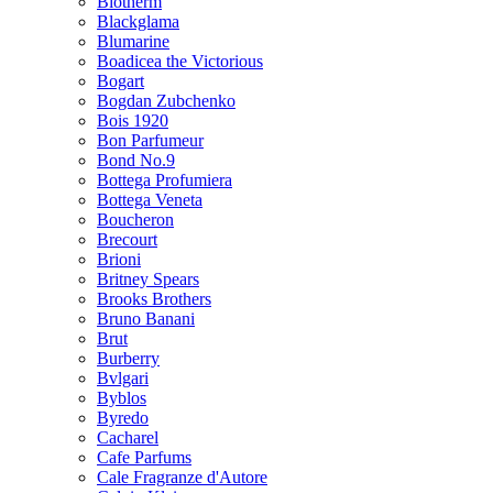
Biotherm
Blackglama
Blumarine
Boadicea the Victorious
Bogart
Bogdan Zubchenko
Bois 1920
Bon Parfumeur
Bond No.9
Bottega Profumiera
Bottega Veneta
Boucheron
Brecourt
Brioni
Britney Spears
Brooks Brothers
Bruno Banani
Brut
Burberry
Bvlgari
Byblos
Byredo
Cacharel
Cafe Parfums
Cale Fragranze d'Autore