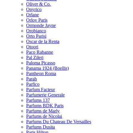
Oliver & Co.
Onyrico
Orlane
Orlov Paris
Ormonde Jayne
Orobianco
Orto Parisi
Oscar de la Renta
Otoori
Paco Rabanne
Pal Zileri
Paloma Picasso
Panama 1924 (Boellis)
Pantheon Roma
Parah
Parfico
Parfum Facteur
Parfumerie Generale
Parfums 137
Parfums BDK Paris
Parfums de Marly
Parfums de Nicolai
Parfums Du Chateau De Versailles
Parfums Dusita
Paris Hilton