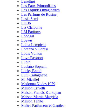
Lengling
Les Eaux Primordiales
Les Liquides Imaginaires
Les Parfums de Rosine
Lesia Semi
Liu Jo
Liz Claiborne
LM Parfums
Lobogal
Loewe
Lolita Lempicka
Lorenzo Villoresi
Louis Vuitton
Love Passport
Lubin
Luciano Soprani
Lucky Brand
Lulu Castagnette
M. Micallef
Madonna Nudes 1979
Maison Crivelli
Maison Francis Kurkdjian
Maison Martin Margiela
Maison Tahite
Maitre Parfumeur et Gantier