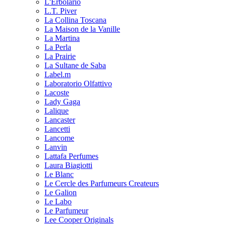
L'Erbolario
L.T. Piver
La Collina Toscana
La Maison de la Vanille
La Martina
La Perla
La Prairie
La Sultane de Saba
Label.m
Laboratorio Olfattivo
Lacoste
Lady Gaga
Lalique
Lancaster
Lancetti
Lancome
Lanvin
Lattafa Perfumes
Laura Biagiotti
Le Blanc
Le Cercle des Parfumeurs Createurs
Le Galion
Le Labo
Le Parfumeur
Lee Cooper Originals