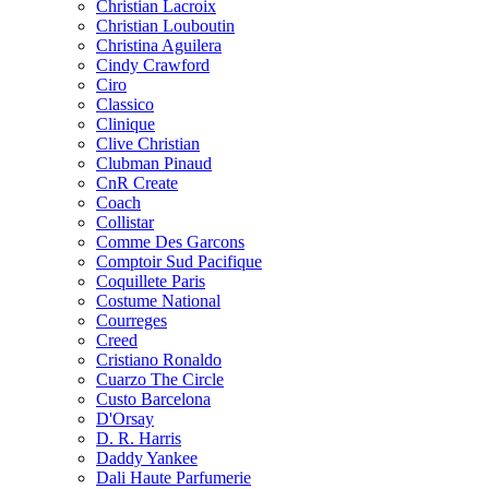
Christian Lacroix
Christian Louboutin
Christina Aguilera
Cindy Crawford
Ciro
Classico
Clinique
Clive Christian
Clubman Pinaud
CnR Create
Coach
Collistar
Comme Des Garcons
Comptoir Sud Pacifique
Coquillete Paris
Costume National
Courreges
Creed
Cristiano Ronaldo
Cuarzo The Circle
Custo Barcelona
D'Orsay
D. R. Harris
Daddy Yankee
Dali Haute Parfumerie