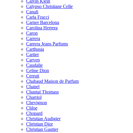
Calvin Klein
Calypso Christiane Celle
Canali
Carla Fracci
Carner Barcelona
Carolina Herrera
Caron
Carrera
Carrera Jeans Parfums
Carthusia
Cartier
Carven
Caudalie
Celine Dion
Cerruti
Chabaud Maison de Parfum
Chanel
Chantal Thomass
Charriol
Chevignon
Chloe
Chopard
Christian Audigier
Christian Dior
Christian Gautier