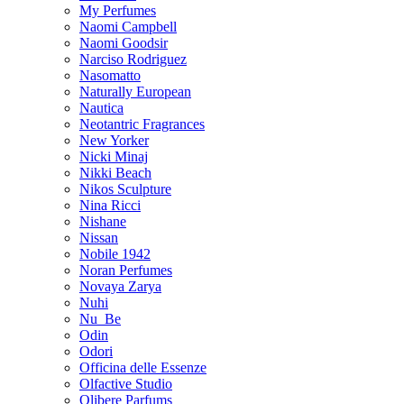
My Perfumes
Naomi Campbell
Naomi Goodsir
Narciso Rodriguez
Nasomatto
Naturally European
Nautica
Neotantric Fragrances
New Yorker
Nicki Minaj
Nikki Beach
Nikos Sculpture
Nina Ricci
Nishane
Nissan
Nobile 1942
Noran Perfumes
Novaya Zarya
Nuhi
Nu_Be
Odin
Odori
Officina delle Essenze
Olfactive Studio
Olibere Parfums