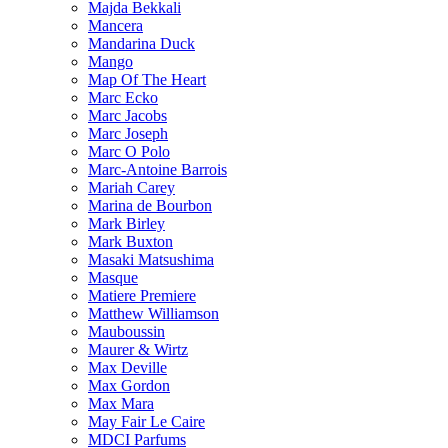
Majda Bekkali
Mancera
Mandarina Duck
Mango
Map Of The Heart
Marc Ecko
Marc Jacobs
Marc Joseph
Marc O Polo
Marc-Antoine Barrois
Mariah Carey
Marina de Bourbon
Mark Birley
Mark Buxton
Masaki Matsushima
Masque
Matiere Premiere
Matthew Williamson
Mauboussin
Maurer & Wirtz
Max Deville
Max Gordon
Max Mara
May Fair Le Caire
MDCI Parfums