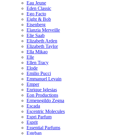
Eau Jeune
Eden Classic
Ego Facto
Eight & Bob
Eisenberg
Elanzia Merveille
Elie Saab
Elizabeth Arden
Elizabeth Taylor
Ella Mikao
Elle
Ellen Tracy
Elode
Emilio Pucci
Emmanuel Levain
Emper
Enrique Iglesias
Eon Productions
Ermenegildo Zegna
Escada
Escentric Molecules
Espri Parfum
Esprit
Essential Parfums
Esteban