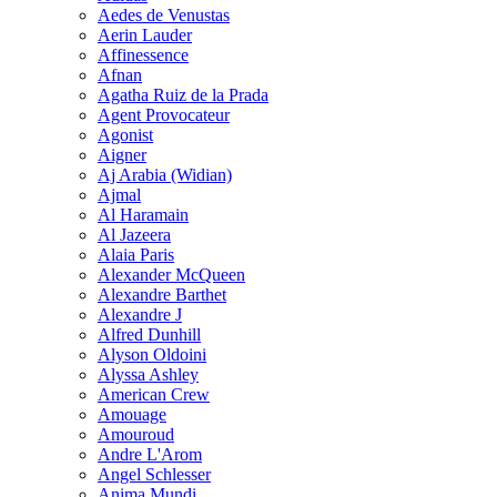
Aedes de Venustas
Aerin Lauder
Affinessence
Afnan
Agatha Ruiz de la Prada
Agent Provocateur
Agonist
Aigner
Aj Arabia (Widian)
Ajmal
Al Haramain
Al Jazeera
Alaia Paris
Alexander McQueen
Alexandre Barthet
Alexandre J
Alfred Dunhill
Alyson Oldoini
Alyssa Ashley
American Crew
Amouage
Amouroud
Andre L'Arom
Angel Schlesser
Anima Mundi