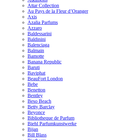
Attar Collection
Au Pays de la Fleur d’Oranger
Axis
Azalia Parfums
Azzaro
Baldessarini
Baldinini
Balenciaga
Balmain
Bamotte
Banana Republic
Baruti
Baviphat
BeauFort London
Bebe
Benetton
Bentley
Beso Beach
Betty Barclay
Beyonce
Bibliotheque de Parfum
Biehl Parfumkunstwerke
Bijan
Bill Blass