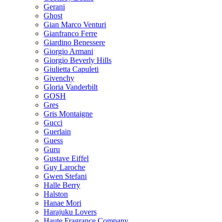
Gerani
Ghost
Gian Marco Venturi
Gianfranco Ferre
Giardino Benessere
Giorgio Armani
Giorgio Beverly Hills
Giulietta Capuleti
Givenchy
Gloria Vanderbilt
GOSH
Gres
Gris Montaigne
Gucci
Guerlain
Guess
Guru
Gustave Eiffel
Guy Laroche
Gwen Stefani
Halle Berry
Halston
Hanae Mori
Harajuku Lovers
Haute Fragrance Company