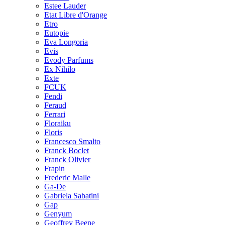
Estee Lauder
Etat Libre d'Orange
Etro
Eutopie
Eva Longoria
Evis
Evody Parfums
Ex Nihilo
Exte
FCUK
Fendi
Feraud
Ferrari
Floraiku
Floris
Francesco Smalto
Franck Boclet
Franck Olivier
Frapin
Frederic Malle
Ga-De
Gabriela Sabatini
Gap
Genyum
Geoffrey Beene