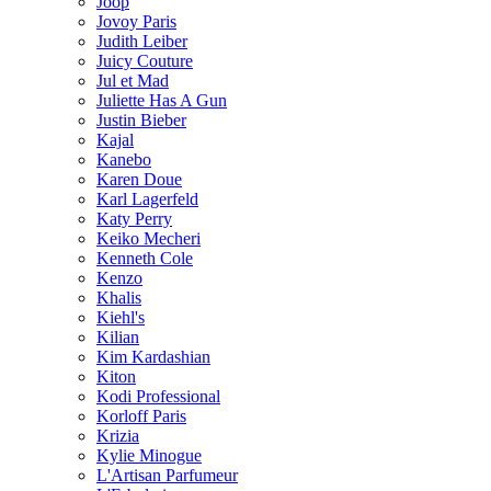
Joop
Jovoy Paris
Judith Leiber
Juicy Couture
Jul et Mad
Juliette Has A Gun
Justin Bieber
Kajal
Kanebo
Karen Doue
Karl Lagerfeld
Katy Perry
Keiko Mecheri
Kenneth Cole
Kenzo
Khalis
Kiehl's
Kilian
Kim Kardashian
Kiton
Kodi Professional
Korloff Paris
Krizia
Kylie Minogue
L'Artisan Parfumeur