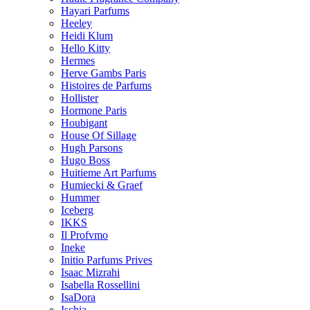
Hayari Parfums
Heeley
Heidi Klum
Hello Kitty
Hermes
Herve Gambs Paris
Histoires de Parfums
Hollister
Hormone Paris
Houbigant
House Of Sillage
Hugh Parsons
Hugo Boss
Huitieme Art Parfums
Humiecki & Graef
Hummer
Iceberg
IKKS
Il Profvmo
Ineke
Initio Parfums Prives
Isaac Mizrahi
Isabella Rossellini
IsaDora
Ischia