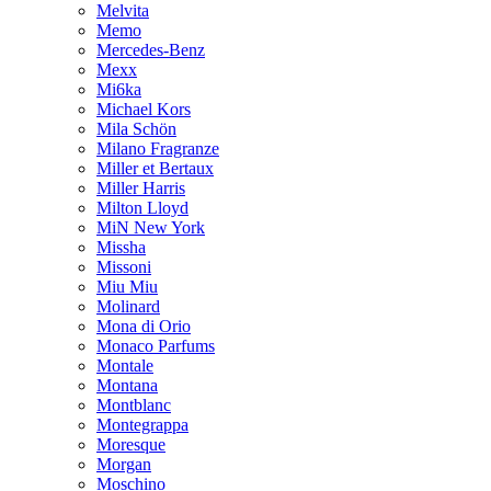
Melvita
Memo
Mercedes-Benz
Mexx
Mi6ka
Michael Kors
Mila Schön
Milano Fragranze
Miller et Bertaux
Miller Harris
Milton Lloyd
MiN New York
Missha
Missoni
Miu Miu
Molinard
Mona di Orio
Monaco Parfums
Montale
Montana
Montblanc
Montegrappa
Moresque
Morgan
Moschino