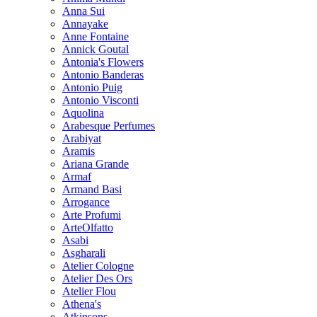
Anna Sui
Annayake
Anne Fontaine
Annick Goutal
Antonia's Flowers
Antonio Banderas
Antonio Puig
Antonio Visconti
Aquolina
Arabesque Perfumes
Arabiyat
Aramis
Ariana Grande
Armaf
Armand Basi
Arrogance
Arte Profumi
ArteOlfatto
Asabi
Asgharali
Atelier Cologne
Atelier Des Ors
Atelier Flou
Athena's
Atkinsons