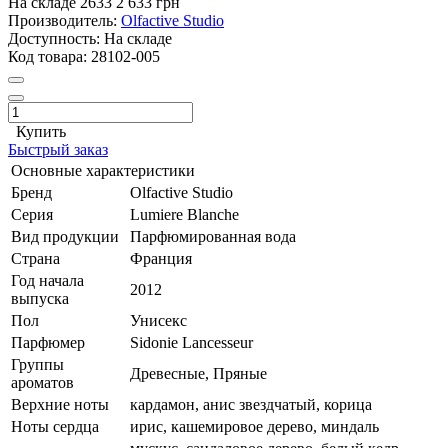
На складе
2633
2 633 грн
Производитель:
Olfactive Studio
Доступность:
На складе
Код товара:
28102-005
Купить
Быстрый заказ
Основные характеристики
Бренд
Olfactive Studio
Серия
Lumiere Blanche
Вид продукции
Парфюмированная вода
Страна
Франция
Год начала
2012
выпуска
Пол
Унисекс
Парфюмер
Sidonie Lancesseur
Группы
Древесные, Пряные
ароматов
Верхние ноты
кардамон, анис звездчатый, корица
Ноты сердца
ирис, кашемировое дерево, миндаль