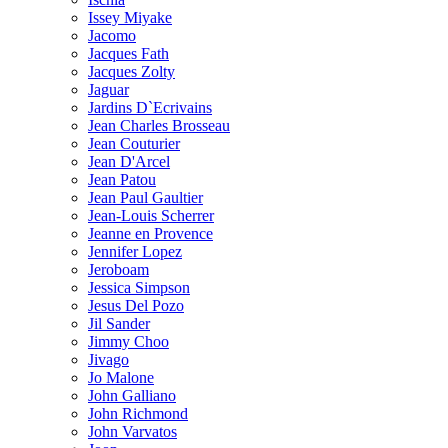
Issey Miyake
Jacomo
Jacques Fath
Jacques Zolty
Jaguar
Jardins D`Ecrivains
Jean Charles Brosseau
Jean Couturier
Jean D'Arcel
Jean Patou
Jean Paul Gaultier
Jean-Louis Scherrer
Jeanne en Provence
Jennifer Lopez
Jeroboam
Jessica Simpson
Jesus Del Pozo
Jil Sander
Jimmy Choo
Jivago
Jo Malone
John Galliano
John Richmond
John Varvatos