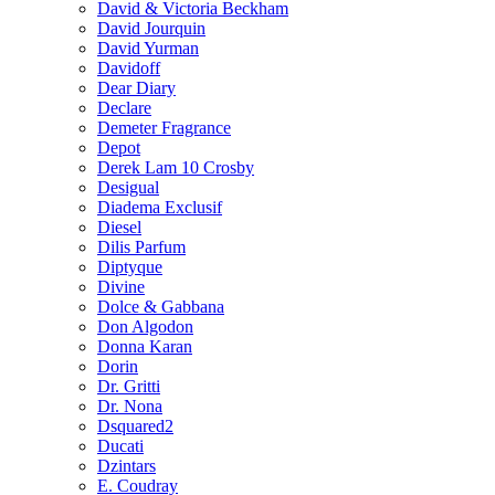
David & Victoria Beckham
David Jourquin
David Yurman
Davidoff
Dear Diary
Declare
Demeter Fragrance
Depot
Derek Lam 10 Crosby
Desigual
Diadema Exclusif
Diesel
Dilis Parfum
Diptyque
Divine
Dolce & Gabbana
Don Algodon
Donna Karan
Dorin
Dr. Gritti
Dr. Nona
Dsquared2
Ducati
Dzintars
E. Coudray