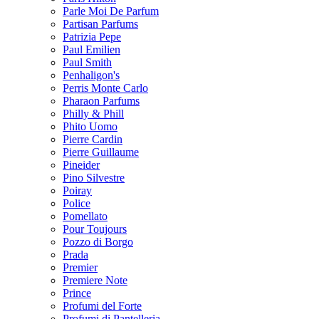
Parle Moi De Parfum
Partisan Parfums
Patrizia Pepe
Paul Emilien
Paul Smith
Penhaligon's
Perris Monte Carlo
Pharaon Parfums
Philly & Phill
Phito Uomo
Pierre Cardin
Pierre Guillaume
Pineider
Pino Silvestre
Poiray
Police
Pomellato
Pour Toujours
Pozzo di Borgo
Prada
Premier
Premiere Note
Prince
Profumi del Forte
Profumi di Pantelleria