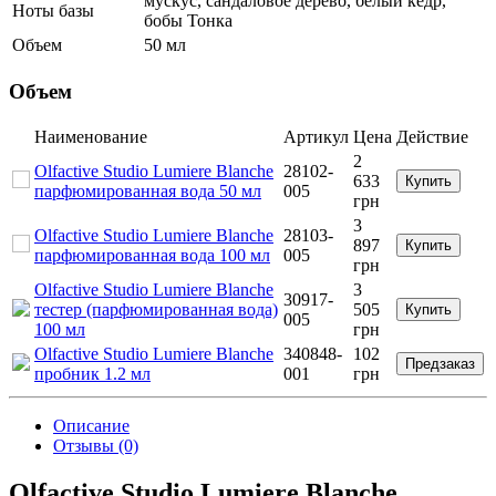
мускус, сандаловое дерево, белый кедр,
Ноты базы
бобы Тонка
Объем
50 мл
Объем
Наименование
Артикул
Цена
Действие
2
Olfactive Studio Lumiere Blanche
28102-
633
Купить
парфюмированная вода 50 мл
005
грн
3
Olfactive Studio Lumiere Blanche
28103-
897
Купить
парфюмированная вода 100 мл
005
грн
Olfactive Studio Lumiere Blanche
3
30917-
тестер (парфюмированная вода)
505
Купить
005
100 мл
грн
Olfactive Studio Lumiere Blanche
340848-
102
Предзаказ
пробник 1.2 мл
001
грн
Описание
Отзывы (0)
Olfactive Studio Lumiere Blanche