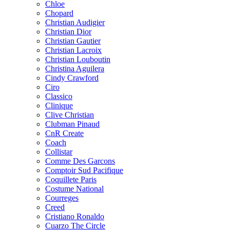
Chloe
Chopard
Christian Audigier
Christian Dior
Christian Gautier
Christian Lacroix
Christian Louboutin
Christina Aguilera
Cindy Crawford
Ciro
Classico
Clinique
Clive Christian
Clubman Pinaud
CnR Create
Coach
Collistar
Comme Des Garcons
Comptoir Sud Pacifique
Coquillete Paris
Costume National
Courreges
Creed
Cristiano Ronaldo
Cuarzo The Circle