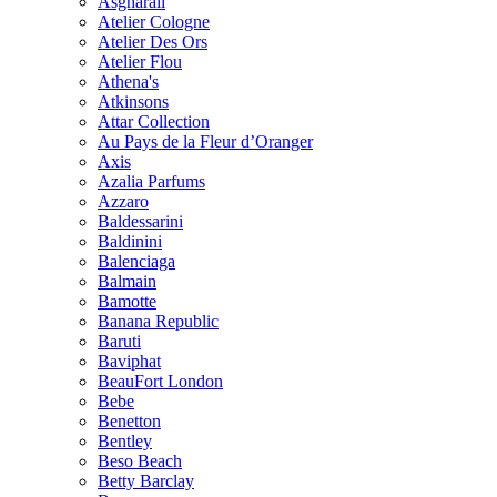
Asgharali
Atelier Cologne
Atelier Des Ors
Atelier Flou
Athena's
Atkinsons
Attar Collection
Au Pays de la Fleur d’Oranger
Axis
Azalia Parfums
Azzaro
Baldessarini
Baldinini
Balenciaga
Balmain
Bamotte
Banana Republic
Baruti
Baviphat
BeauFort London
Bebe
Benetton
Bentley
Beso Beach
Betty Barclay