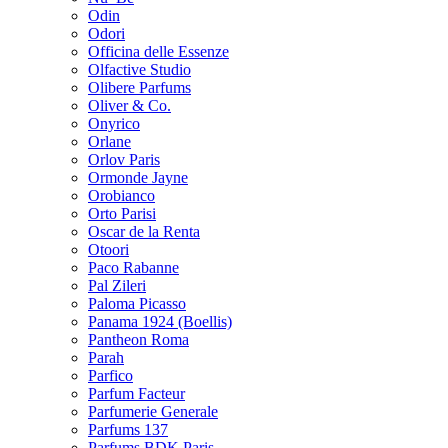
Odin
Odori
Officina delle Essenze
Olfactive Studio
Olibere Parfums
Oliver & Co.
Onyrico
Orlane
Orlov Paris
Ormonde Jayne
Orobianco
Orto Parisi
Oscar de la Renta
Otoori
Paco Rabanne
Pal Zileri
Paloma Picasso
Panama 1924 (Boellis)
Pantheon Roma
Parah
Parfico
Parfum Facteur
Parfumerie Generale
Parfums 137
Parfums BDK Paris