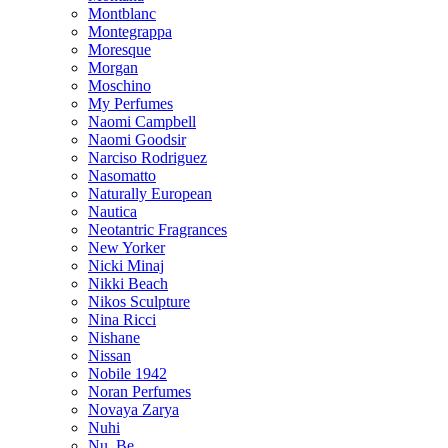
Montblanc
Montegrappa
Moresque
Morgan
Moschino
My Perfumes
Naomi Campbell
Naomi Goodsir
Narciso Rodriguez
Nasomatto
Naturally European
Nautica
Neotantric Fragrances
New Yorker
Nicki Minaj
Nikki Beach
Nikos Sculpture
Nina Ricci
Nishane
Nissan
Nobile 1942
Noran Perfumes
Novaya Zarya
Nuhi
Nu_Be