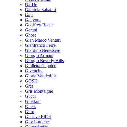
Ga-De
Gabriela Sabatini
Gap
Genyum
Geoffrey Beene
Gerani
Ghost
Gian Marco Venturi
Gianfranco Ferre
Giardino Benessere
Giorgio Armani
Giorgio Beverly Hills
Giulietta Capuleti
Givenchy
Gloria Vanderbilt
GOSH
Gres
Gris Montaigne
Gucci
Guerlain
Guess
Guru
Gustave Eiffel
Guy Laroche
Gwen Stefani