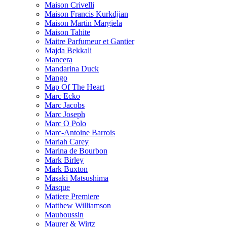
Maison Crivelli
Maison Francis Kurkdjian
Maison Martin Margiela
Maison Tahite
Maitre Parfumeur et Gantier
Majda Bekkali
Mancera
Mandarina Duck
Mango
Map Of The Heart
Marc Ecko
Marc Jacobs
Marc Joseph
Marc O Polo
Marc-Antoine Barrois
Mariah Carey
Marina de Bourbon
Mark Birley
Mark Buxton
Masaki Matsushima
Masque
Matiere Premiere
Matthew Williamson
Mauboussin
Maurer & Wirtz