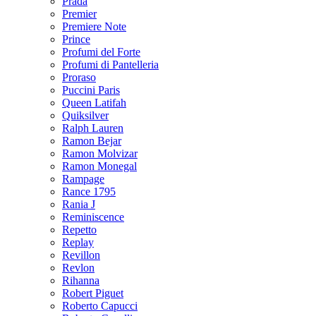
Prada
Premier
Premiere Note
Prince
Profumi del Forte
Profumi di Pantelleria
Proraso
Puccini Paris
Queen Latifah
Quiksilver
Ralph Lauren
Ramon Bejar
Ramon Molvizar
Ramon Monegal
Rampage
Rance 1795
Rania J
Reminiscence
Repetto
Replay
Revillon
Revlon
Rihanna
Robert Piguet
Roberto Capucci