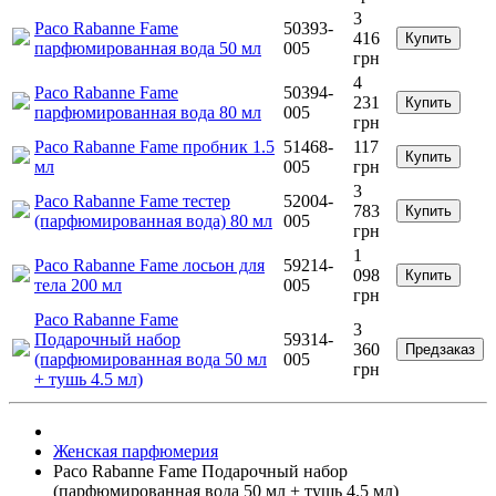
3
Paco Rabanne Fame
50393-
416
Купить
парфюмированная вода 50 мл
005
грн
4
Paco Rabanne Fame
50394-
231
Купить
парфюмированная вода 80 мл
005
грн
Paco Rabanne Fame пробник 1.5
51468-
117
Купить
мл
005
грн
3
Paco Rabanne Fame тестер
52004-
783
Купить
(парфюмированная вода) 80 мл
005
грн
1
Paco Rabanne Fame лосьон для
59214-
098
Купить
тела 200 мл
005
грн
Paco Rabanne Fame
3
Подарочный набор
59314-
360
Предзаказ
(парфюмированная вода 50 мл
005
грн
+ тушь 4.5 мл)
Женская парфюмерия
Paco Rabanne Fame Подарочный набор
(парфюмированная вода 50 мл + тушь 4.5 мл)