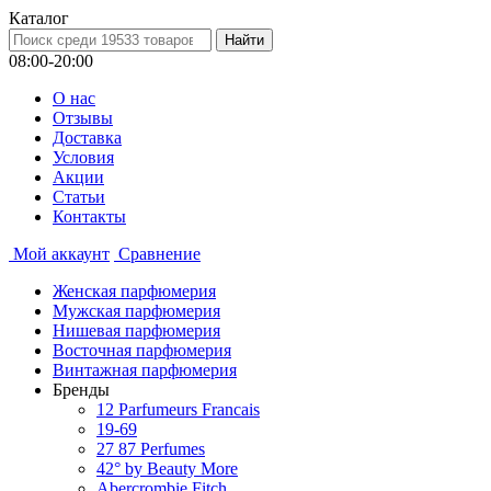
Каталог
08:00-20:00
О нас
Отзывы
Доставка
Условия
Aкции
Статьи
Контакты
Мой аккаунт
Сравнение
Женская парфюмерия
Мужская парфюмерия
Нишевая парфюмерия
Восточная парфюмерия
Винтажная парфюмерия
Бренды
12 Parfumeurs Francais
19-69
27 87 Perfumes
42° by Beauty More
Abercrombie Fitch