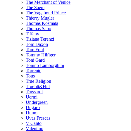
The Merchant of Venice
The Saem
The Vagabond Prince
Thierry Mugler
Thomas Kosmala
Thomas Sabo
Tiffany
Tiziana Terenzi
Tom Daxon
Tom Ford
Tommy Hilfiger
Toni Gard
Tonino Lamborghini
Torrente
Tous
True Religion
Truefitt&Hill
Trussardi
Uermi
Undergreen
Ungaro
Unum
Uvas Frescas
V Canto
Valentino