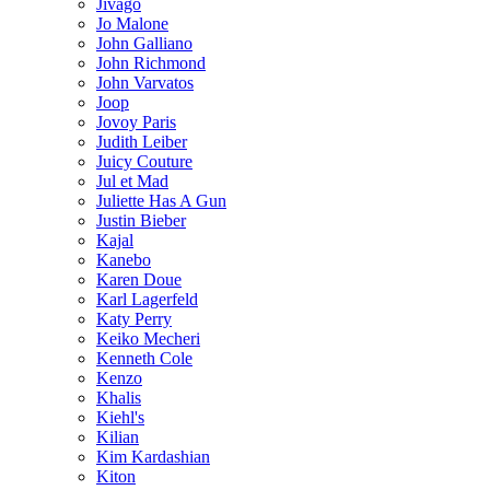
Jivago
Jo Malone
John Galliano
John Richmond
John Varvatos
Joop
Jovoy Paris
Judith Leiber
Juicy Couture
Jul et Mad
Juliette Has A Gun
Justin Bieber
Kajal
Kanebo
Karen Doue
Karl Lagerfeld
Katy Perry
Keiko Mecheri
Kenneth Cole
Kenzo
Khalis
Kiehl's
Kilian
Kim Kardashian
Kiton