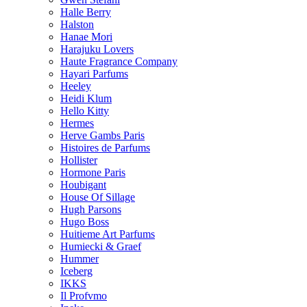
Halle Berry
Halston
Hanae Mori
Harajuku Lovers
Haute Fragrance Company
Hayari Parfums
Heeley
Heidi Klum
Hello Kitty
Hermes
Herve Gambs Paris
Histoires de Parfums
Hollister
Hormone Paris
Houbigant
House Of Sillage
Hugh Parsons
Hugo Boss
Huitieme Art Parfums
Humiecki & Graef
Hummer
Iceberg
IKKS
Il Profvmo