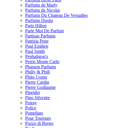
Parfums de Marly
Parfums de Nicolai
Parfums Du Chateau De Versailles
Parfums Dusita
Paris Hilton
Parle Moi De Parfum
Partisan Parfums
Patrizia Pepe
Paul Emilien
Paul Smith
Penhaligon's
Perris Monte Carlo
Pharaon Parfums
Philly & Phill
Phito Uomo
Pierre Cardin
Pierre Guillaume
Pineider
Pino Silvestre
Poiray
Police
Pomellato
Pour Toujours
Pozzo di Borgo