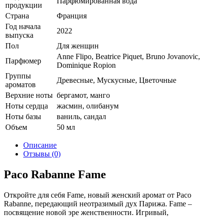
Парфюмированная вода
продукции
Страна
Франция
Год начала
2022
выпуска
Пол
Для женщин
Anne Flipo, Beatrice Piquet, Bruno Jovanovic,
Парфюмер
Dominique Ropion
Группы
Древесные, Мускусные, Цветочные
ароматов
Верхние ноты
бергамот, манго
Ноты сердца
жасмин, олибанум
Ноты базы
ваниль, сандал
Объем
50 мл
Описание
Отзывы (0)
Paco Rabanne Fame
Откройте для себя Fame, новый женский аромат от Paco
Rabanne, передающий неотразимый дух Парижа. Fame –
посвящение новой эре женственности. Игривый,