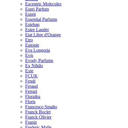
Escentric Molecules
Espri Parfum
Esprit
Essential Parfums
Esteban
Estee Lauder
Etat Libre d'Orange
Etro
Eutopie
Eva Longoria
Evis
Evody Parfums
Ex Nihilo
Exte
FCUK
Fendi
Feraud
Ferrari
Floraiku
Floris
Francesco Smalto
Franck Boclet
Franck Olivier
Frapin
Frederic Malle