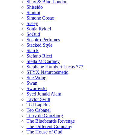
Shay & Blue London
Shiseido
Simimi
Simone Cosac
Sisley
Sonia Rykiel
SoOud
Sospiro Perfumes
Stacked Style
Starck
Stefano Ricci
Stella McCartney
Stephane Humbert Lucas 777
STYX Naturсosmetic
Sue Wong
Swan
Swarovski
Syed Junaid Alam
Taylor Swift
Ted Lapidus
Teo Cabanel
Terry de Gunzburg
The Bluebeards Revenge
The Different Company
The House of Oud