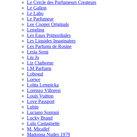
Le Cercle des Parfumeurs Createurs
Le Galion
Le Labo
Le Parfumeur
Lee Cooper Originals
Lengling
Les Eaux Primordiales
Les Liquides Imaginaires
Les Parfums de Rosine
Lesia Semi
Liu Jo
Liz Claiborne
LM Parfums
Lobogal
Loewe
Lolita Lempicka
Lorenzo Villoresi
Louis Vuitton
Love Passport
Lubin
Luciano Soprani
Lucky Brand
Lulu Castagnette
M. Micallef
Madonna Nudes 1979