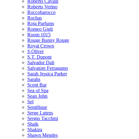
Roberto Cavalli
Roberto Verino
Roccobarocco
Rochas
Roja Parfums
Romeo Gigli
Room 1015
Rouge Bunny Rouge
Royal Crown
S.Oliver
S.T. Dupont
Salvador Dali
Salvatore Ferragamo
Sarah Jessica Parker
Sarahs
Scent Bar
Sea of Spa
Sean John
Sel
Sentifique
Serge Lutens
Sergio Tacchini
Shaik
Shakira
Shawn Mendes