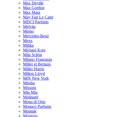
Max Deville
Max Gordon
Max Mara
May Fair Le Caire
MDCI Parfums
Melvita
Memo
Mercedes-Benz
Mexx
Mi6ka
Michael Kors
Mila Schön
Milano Fragranze
Miller et Bertaux
Miller Harris
Milton Lloyd
MiN New York
Missha
Missoni
Miu Miu
Molinard
Mona di Orio
Monaco Parfums
Montale
Montana