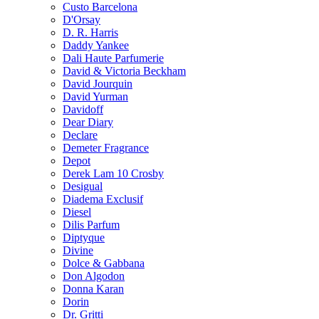
Custo Barcelona
D'Orsay
D. R. Harris
Daddy Yankee
Dali Haute Parfumerie
David & Victoria Beckham
David Jourquin
David Yurman
Davidoff
Dear Diary
Declare
Demeter Fragrance
Depot
Derek Lam 10 Crosby
Desigual
Diadema Exclusif
Diesel
Dilis Parfum
Diptyque
Divine
Dolce & Gabbana
Don Algodon
Donna Karan
Dorin
Dr. Gritti