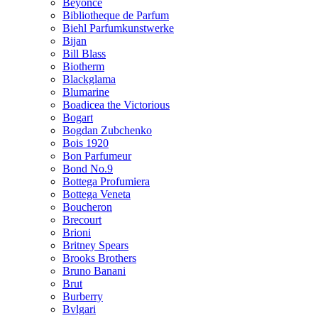
Beyonce
Bibliotheque de Parfum
Biehl Parfumkunstwerke
Bijan
Bill Blass
Biotherm
Blackglama
Blumarine
Boadicea the Victorious
Bogart
Bogdan Zubchenko
Bois 1920
Bon Parfumeur
Bond No.9
Bottega Profumiera
Bottega Veneta
Boucheron
Brecourt
Brioni
Britney Spears
Brooks Brothers
Bruno Banani
Brut
Burberry
Bvlgari