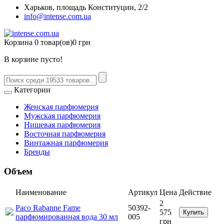
Харьков, площадь Конституции, 2/2
info@intense.com.ua
Корзина
0 товар(ов)
0 грн
В корзине пусто!
Категории
Женская парфюмерия
Мужская парфюмерия
Нишевая парфюмерия
Восточная парфюмерия
Винтажная парфюмерия
Бренды
Объем
Наименование
Артикул
Цена
Действие
2
Paco Rabanne Fame
50392-
575
Купить
парфюмированная вода 30 мл
005
грн