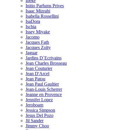
Ineke
Initio Parfums Prives
Isaac Mizrahi
Isabella Rossellini
IsaDora
Ischia
Issey Miyake
Jacomo
Jacques Fath
Jacques Zolty
Jaguar
Jardins D`Ecrivains
Jean Charles Brosseau
Jean Couturier
Jean D'Arcel
Jean Patou
Jean Paul Gaultier
Jean-Louis Scherrer
Jeanne en Provence
Jennifer Lopez
Jeroboam
Jessica Simpson
Jesus Del Pozo
Jil Sander
Jimmy Choo