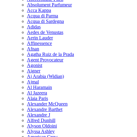
Absolument Parfumeur
Acca Kappa
Acqua di Parma
Acqua di Sardegna
Adidas
Aedes de Venustas
Aerin Lauder
Affinessence
Afnan
Agatha Ruiz de la Prada
Agent Provocateur
Agonist
Aigner
Aj Arabia (Widian)
Ajmal
Al Haramain
Al Jazeera
Alaia Paris
Alexander McQueen
Alexandre Barthet
Alexandre J
Alfred Dunhill
Alyson Oldoini
Alyssa Ashley
American Crew