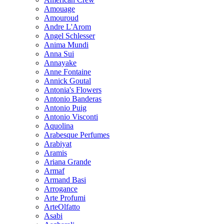
Amouage
Amouroud
Andre L'Arom
Angel Schlesser
Anima Mundi
Anna Sui
Annayake
Anne Fontaine
Annick Goutal
Antonia's Flowers
Antonio Banderas
Antonio Puig
Antonio Visconti
Aquolina
Arabesque Perfumes
Arabiyat
Aramis
Ariana Grande
Armaf
Armand Basi
Arrogance
Arte Profumi
ArteOlfatto
Asabi