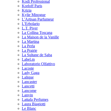
Kodi Professional
Korloff Paris
Krizia
Kylie Minogue
L'Artisan Parfumeur
L'Erbolario
L.T. Piver
La Collina Toscana
La Maison de la Vanille
La Martina
La Perla
La Prairie
La Sultane de Saba
Label.m
Laboratorio Olfattivo
Lacoste
Lady Gaga
Lalique
Lancaster
Lancetti
Lancome
Lanvin
Lattafa Perfumes
Laura Biagiotti
Le Blanc