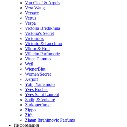
Van Cleef & Arpels
Vera Wang
Versace
Vertus
Vespa
Victoria Bredikhina
Victoria's Secret
Victorinox
Victorio & Lucchino
Viktor & Rolf
Vilhelm Parfumerie
Vince Camuto
Weil
WienerBlut
Women'Secret
Xerjoff
Yohji Yamamoto
Yves Rocher
Yves Saint Laurent
Zadig & Voltaire
Zarkoperfume
Zippo
Zirh
Zlatan Ibrahimovic Parfums
Информация