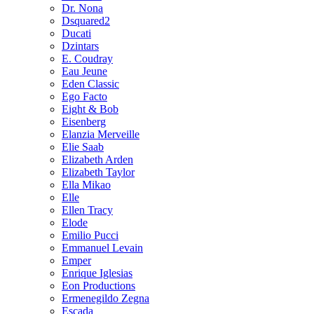
Dr. Nona
Dsquared2
Ducati
Dzintars
E. Coudray
Eau Jeune
Eden Classic
Ego Facto
Eight & Bob
Eisenberg
Elanzia Merveille
Elie Saab
Elizabeth Arden
Elizabeth Taylor
Ella Mikao
Elle
Ellen Tracy
Elode
Emilio Pucci
Emmanuel Levain
Emper
Enrique Iglesias
Eon Productions
Ermenegildo Zegna
Escada