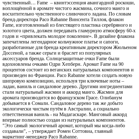
чувственный… Fame – квинтэссенция авангардной роскоши,
воплощённой в аромате чистого жасмина, сочного манго и
восхитительно чувственного сливочного ладана. По словам
бренд-директора Paco Rabanne Винсента Тиллоя, флакон
Fame, изготовленный из блестящего пластика серебряного и
золотого цвета, должен передавать гламурную атмосферу 60-х
годов и «привлекать молодое поколение». В дизайне флакона
запечатлены легендарное кольчужное платье и сапоги,
разработанные для бренда креативным директором Жюльеном
Доссеной, а также серьги и браслет из популярных
аксессуаров бренда. Солнцезащитные очки Fame были
вдохновлены очками Одри Хепберн. Аромат Fame на 90
процентов состоит из веганских натуральных компонентов и
произведен во Франции. Paco Rabanne хотели создать новую
шипровую композицию, используя три ключевые ноты –
ладан, ваниль и сандаловое дерево. Другими ингредиентами
стали натуральный жасмин и аккорд манго. Жасмин для
аромата производится во французском Грасе. Олибанум
добывается в Сомали. Сандаловое дерево так же добыто
экологически чистым путём в Австралии, а социально
ответственная ваниль - на Мадагаскаре. Манговый аккорд
впервые полностью создан из натуральных компонентов.
"Это самый экологичный аромат, который мы когда-либо
создавали", – утверждает Ромен Соттовиа, главный
маркетинг-менеджер Paco Rabanne.