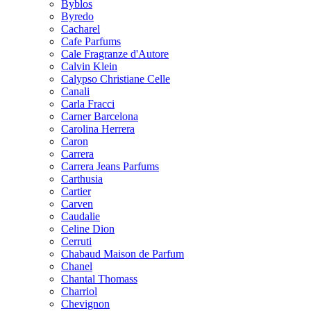
Byblos
Byredo
Cacharel
Cafe Parfums
Cale Fragranze d'Autore
Calvin Klein
Calypso Christiane Celle
Canali
Carla Fracci
Carner Barcelona
Carolina Herrera
Caron
Carrera
Carrera Jeans Parfums
Carthusia
Cartier
Carven
Caudalie
Celine Dion
Cerruti
Chabaud Maison de Parfum
Chanel
Chantal Thomass
Charriol
Chevignon