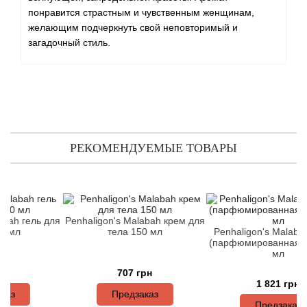
Antonio Visconti
понравится страстным и чувственным женщинам,
желающим подчеркнуть свой неповторимый и
Aquolina
загадочный стиль.
Arabesque Perfumes
Arabiyat
Aramis
РЕКОМЕНДУЕМЫЕ ТОВАРЫ
Ariana Grande
Armaf
гель для
Penhaligon's Malabah крем для
тела 150 мл
Penhaligon's Malabah тес
Armand Basi
(парфюмированная вода)
мл
707 грн
Arrogance
1 821 грн
Предзаказ
Предзаказ