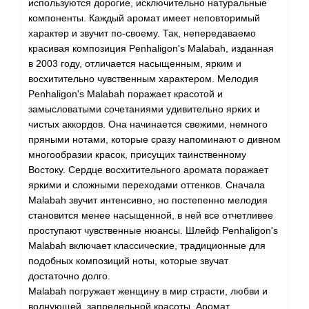
Angel Schlesser
используются дорогие, исключительно натуральные
компоненты. Каждый аромат имеет неповторимый
характер и звучит по-своему. Так, непередаваемо
Anima Mundi
красивая композиция Penhaligon's Malabah, изданная
в 2003 году, отличается насыщенным, ярким и
Anna Sui
восхитительно чувственным характером. Мелодия
Penhaligon's Malabah поражает красотой и
Annayake
замысловатыми сочетаниями удивительно ярких и
чистых аккордов. Она начинается свежими, немного
Anne Fontaine
пряными нотами, которые сразу напоминают о дивном
многообразии красок, присущих таинственному
Востоку. Сердце восхитительного аромата поражает
Annick Goutal
яркими и сложными переходами оттенков. Сначала
Malabah звучит интенсивно, но постепенно мелодия
Antonia's Flowers
становится менее насыщенной, в ней все отчетливее
проступают чувственные нюансы. Шлейф Penhaligon's
Antonio Banderas
Malabah включает классические, традиционные для
подобных композиций ноты, которые звучат
Antonio Puig
достаточно долго.
Malabah погружает женщину в мир страсти, любви и
волнующей, запредельной красоты. Аромат