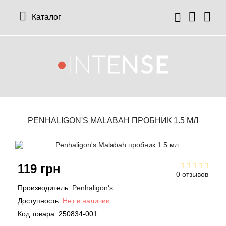
Каталог
12 Parfumeurs Francais
О нас
Мой аккаунт
19-69
Отзывы
История заказов
PENHALIGON'S MALABAH ПРОБНИК 1.5 МЛ
27 87 Perfumes
Доставка
Рассылка новостей
42° by Beauty More
Условия
119 грн
Abercrombie Fitch
Aкции
0 отзывов
Производитель:
Penhaligon's
Absolument Parfumeur
Контакты
Доступность:
Нет в наличии
Код товара:
250834-001
Acca Kappa
Статьи