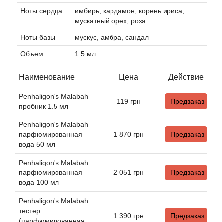
Ноты сердца
имбирь, кардамон, корень ириса,
мускатный орех, роза
Agonist
Ноты базы
мускус, амбра, сандал
Aigner
Объем
1.5 мл
Aj Arabia (Widian)
Наименование
Цена
Действие
Penhaligon's Malabah
Ajmal
119
грн
Предзаказ
пробник 1.5 мл
Al Haramain
Penhaligon's Malabah
парфюмированная
1 870
грн
Предзаказ
вода 50 мл
Al Jazeera
Penhaligon's Malabah
Alaia Paris
парфюмированная
2 051
грн
Предзаказ
вода 100 мл
Alexander McQueen
Penhaligon's Malabah
тестер
1 390
грн
Предзаказ
(парфюмированная