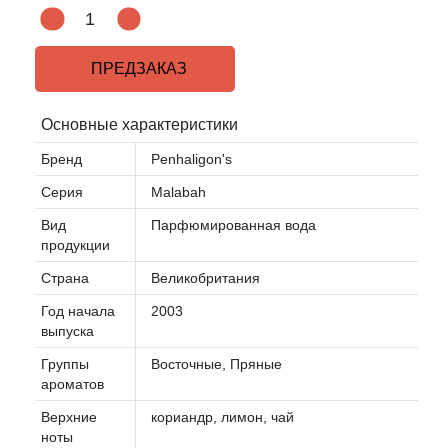
Acqua di Parma
ПРЕДЗАКАЗ
Acqua di Sardegna
Основные характеристики
Adidas
Бренд
Penhaligon's
Серия
Malabah
Aedes de Venustas
Вид
Парфюмированная вода
Aerin Lauder
продукции
Страна
Великобритания
Affinessence
Год начала
2003
выпуска
Afnan
Группы
Восточные, Пряные
ароматов
Agatha Ruiz de la Prada
Верхние
кориандр, лимон, чай
ноты
Agent Provocateur