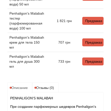
Alexandre Barthet
вода) 50 мл
Alexandre J
Penhaligon's Malabah
тестер
1 821
грн
Предзаказ
(парфюмированная
Alfred Dunhill
вода) 100 мл
Alyson Oldoini
Penhaligon's Malabah
крем для тела 150
707
грн
Предзаказ
мл
Alyssa Ashley
Penhaligon's Malabah
American Crew
гель для душа 300
733
грн
Предзаказ
мл
Amouage
Amouroud
Описание
Отзывы (0)
PENHALIGON'S MALABAH
Andre L'Arom
При создании парфюмерных шедевров Penhaligon's