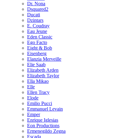
Dr. Nona
Dsquared2
Ducati
Dzintars
E. Coudray
Eau Jeune
Eden Classic
Ego Facto
Eight & Bob
Eisenberg
Elanzia Merveille
Elie Saab
Elizabeth Arden
Elizabeth Taylor
Ella Mikao
Elle
Ellen Tracy
Elode
Emilio Pucci
Emmanuel Levain
Emper
Enrique Iglesias
Eon Productions
Ermenegildo Zegna
Escada