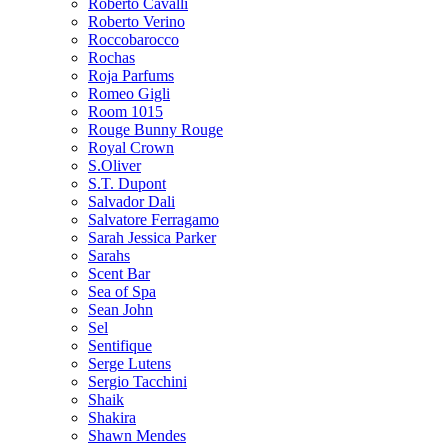
Roberto Cavalli
Roberto Verino
Roccobarocco
Rochas
Roja Parfums
Romeo Gigli
Room 1015
Rouge Bunny Rouge
Royal Crown
S.Oliver
S.T. Dupont
Salvador Dali
Salvatore Ferragamo
Sarah Jessica Parker
Sarahs
Scent Bar
Sea of Spa
Sean John
Sel
Sentifique
Serge Lutens
Sergio Tacchini
Shaik
Shakira
Shawn Mendes