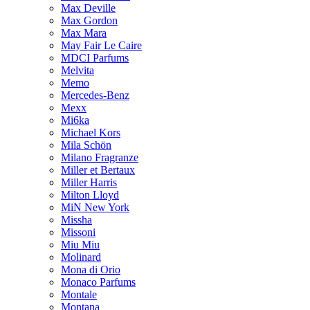
Max Deville
Max Gordon
Max Mara
May Fair Le Caire
MDCI Parfums
Melvita
Memo
Mercedes-Benz
Mexx
Mi6ka
Michael Kors
Mila Schön
Milano Fragranze
Miller et Bertaux
Miller Harris
Milton Lloyd
MiN New York
Missha
Missoni
Miu Miu
Molinard
Mona di Orio
Monaco Parfums
Montale
Montana