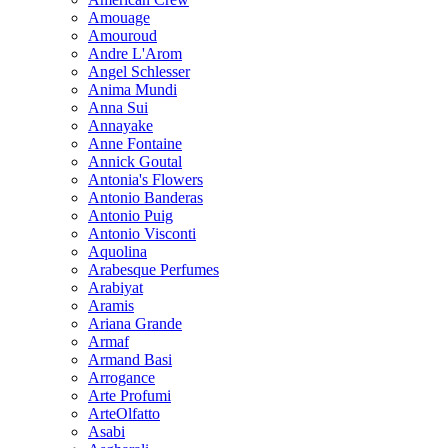
Amouage
Amouroud
Andre L'Arom
Angel Schlesser
Anima Mundi
Anna Sui
Annayake
Anne Fontaine
Annick Goutal
Antonia's Flowers
Antonio Banderas
Antonio Puig
Antonio Visconti
Aquolina
Arabesque Perfumes
Arabiyat
Aramis
Ariana Grande
Armaf
Armand Basi
Arrogance
Arte Profumi
ArteOlfatto
Asabi