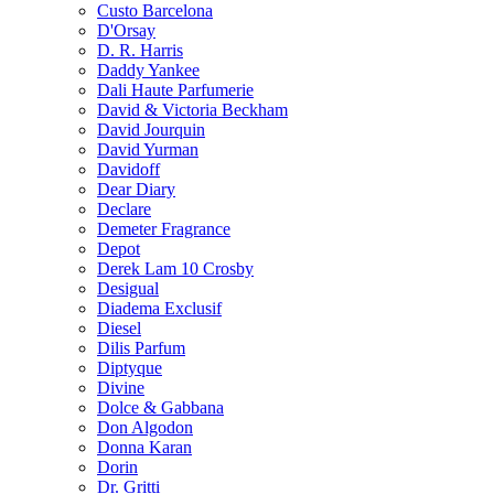
Custo Barcelona
D'Orsay
D. R. Harris
Daddy Yankee
Dali Haute Parfumerie
David & Victoria Beckham
David Jourquin
David Yurman
Davidoff
Dear Diary
Declare
Demeter Fragrance
Depot
Derek Lam 10 Crosby
Desigual
Diadema Exclusif
Diesel
Dilis Parfum
Diptyque
Divine
Dolce & Gabbana
Don Algodon
Donna Karan
Dorin
Dr. Gritti