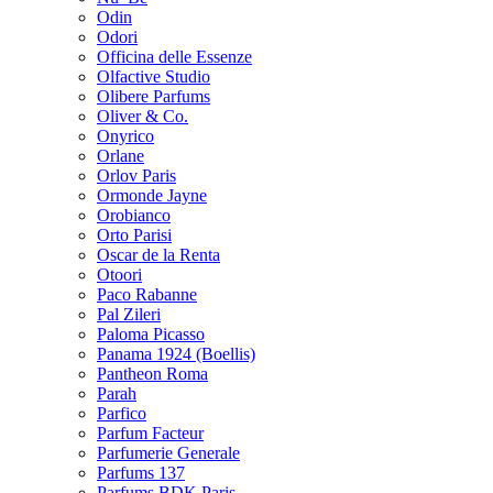
Odin
Odori
Officina delle Essenze
Olfactive Studio
Olibere Parfums
Oliver & Co.
Onyrico
Orlane
Orlov Paris
Ormonde Jayne
Orobianco
Orto Parisi
Oscar de la Renta
Otoori
Paco Rabanne
Pal Zileri
Paloma Picasso
Panama 1924 (Boellis)
Pantheon Roma
Parah
Parfico
Parfum Facteur
Parfumerie Generale
Parfums 137
Parfums BDK Paris