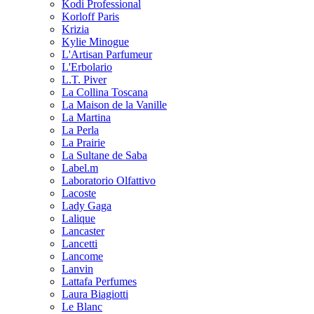
Kodi Professional
Korloff Paris
Krizia
Kylie Minogue
L'Artisan Parfumeur
L'Erbolario
L.T. Piver
La Collina Toscana
La Maison de la Vanille
La Martina
La Perla
La Prairie
La Sultane de Saba
Label.m
Laboratorio Olfattivo
Lacoste
Lady Gaga
Lalique
Lancaster
Lancetti
Lancome
Lanvin
Lattafa Perfumes
Laura Biagiotti
Le Blanc