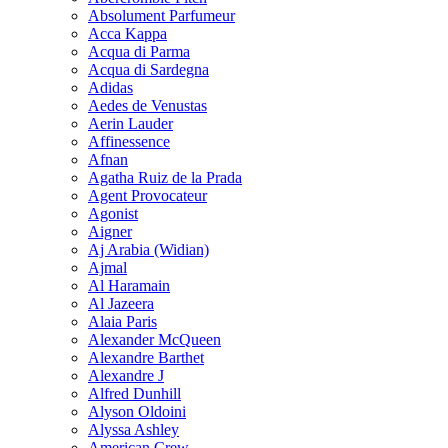
Absolument Parfumeur
Acca Kappa
Acqua di Parma
Acqua di Sardegna
Adidas
Aedes de Venustas
Aerin Lauder
Affinessence
Afnan
Agatha Ruiz de la Prada
Agent Provocateur
Agonist
Aigner
Aj Arabia (Widian)
Ajmal
Al Haramain
Al Jazeera
Alaia Paris
Alexander McQueen
Alexandre Barthet
Alexandre J
Alfred Dunhill
Alyson Oldoini
Alyssa Ashley
American Crew