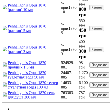
s-
грн
Penhaligon's Opus 1870
opus1870-
Купить
800
(распив) 10 мл
10
грн
550
s-
грн
Penhaligon's Opus 1870
opus1870-
Купить
450
(распив) 5 мл
5
грн
400
s-
грн
Penhaligon's Opus 1870
opus1870-
Купить
300
(распив) 3 мл
3
грн
Penhaligon's Opus 1870
524929-
98
Предзаказ
пробник 1.5 мл
001
грн
Penhaligon's Opus 1870
24407-
1 270
Предзаказ
туалетная вода 50 мл
005
грн
Penhaligon's Opus 1870 тестер
14633-
6 100
Предзаказ
(туалетная вода) 100 мл
005
грн
Penhaligon's Opus 1870 гель
763383-
787
Предзаказ
для душа 300 мл
001
грн