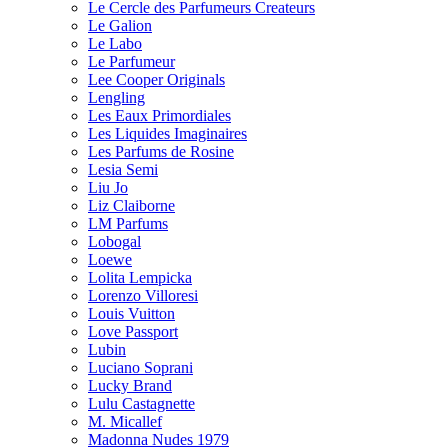
Le Cercle des Parfumeurs Createurs
Le Galion
Le Labo
Le Parfumeur
Lee Cooper Originals
Lengling
Les Eaux Primordiales
Les Liquides Imaginaires
Les Parfums de Rosine
Lesia Semi
Liu Jo
Liz Claiborne
LM Parfums
Lobogal
Loewe
Lolita Lempicka
Lorenzo Villoresi
Louis Vuitton
Love Passport
Lubin
Luciano Soprani
Lucky Brand
Lulu Castagnette
M. Micallef
Madonna Nudes 1979