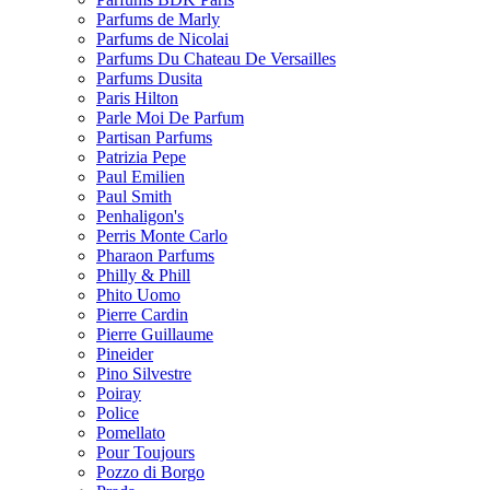
Parfums de Marly
Parfums de Nicolai
Parfums Du Chateau De Versailles
Parfums Dusita
Paris Hilton
Parle Moi De Parfum
Partisan Parfums
Patrizia Pepe
Paul Emilien
Paul Smith
Penhaligon's
Perris Monte Carlo
Pharaon Parfums
Philly & Phill
Phito Uomo
Pierre Cardin
Pierre Guillaume
Pineider
Pino Silvestre
Poiray
Police
Pomellato
Pour Toujours
Pozzo di Borgo