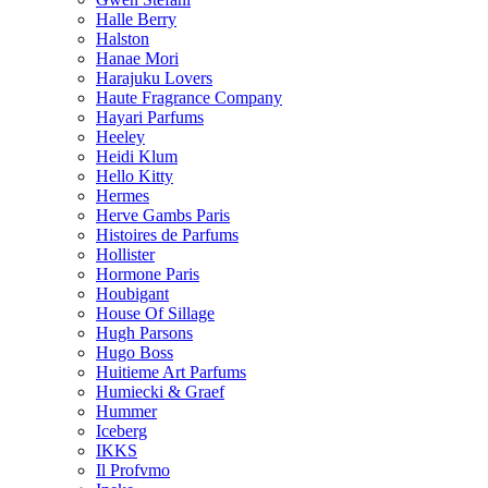
Halle Berry
Halston
Hanae Mori
Harajuku Lovers
Haute Fragrance Company
Hayari Parfums
Heeley
Heidi Klum
Hello Kitty
Hermes
Herve Gambs Paris
Histoires de Parfums
Hollister
Hormone Paris
Houbigant
House Of Sillage
Hugh Parsons
Hugo Boss
Huitieme Art Parfums
Humiecki & Graef
Hummer
Iceberg
IKKS
Il Profvmo