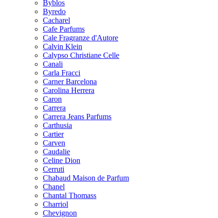
Byblos
Byredo
Cacharel
Cafe Parfums
Cale Fragranze d'Autore
Calvin Klein
Calypso Christiane Celle
Canali
Carla Fracci
Carner Barcelona
Carolina Herrera
Caron
Carrera
Carrera Jeans Parfums
Carthusia
Cartier
Carven
Caudalie
Celine Dion
Cerruti
Chabaud Maison de Parfum
Chanel
Chantal Thomass
Charriol
Chevignon