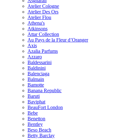
Asgharali
Atelier Cologne
Atelier Des Ors
Atelier Flou
Athena's
Atkinsons
Attar Collection
Au Pays de la Fleur d’Oranger
Axis
Azalia Parfums
Azzaro
Baldessarini
Baldinini
Balenciaga
Balmain
Bamotte
Banana Republic
Baruti
Baviphat
BeauFort London
Bebe
Benetton
Bentley
Beso Beach
Betty Barclay