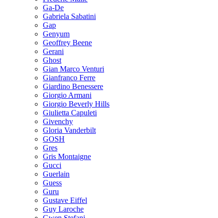
Ga-De
Gabriela Sabatini
Gap
Genyum
Geoffrey Beene
Gerani
Ghost
Gian Marco Venturi
Gianfranco Ferre
Giardino Benessere
Giorgio Armani
Giorgio Beverly Hills
Giulietta Capuleti
Givenchy
Gloria Vanderbilt
GOSH
Gres
Gris Montaigne
Gucci
Guerlain
Guess
Guru
Gustave Eiffel
Guy Laroche
Gwen Stefani