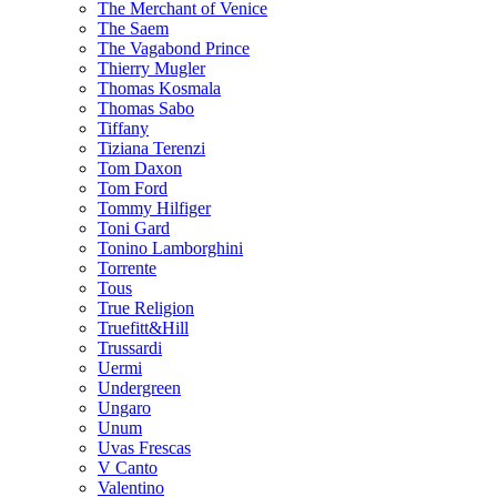
The Merchant of Venice
The Saem
The Vagabond Prince
Thierry Mugler
Thomas Kosmala
Thomas Sabo
Tiffany
Tiziana Terenzi
Tom Daxon
Tom Ford
Tommy Hilfiger
Toni Gard
Tonino Lamborghini
Torrente
Tous
True Religion
Truefitt&Hill
Trussardi
Uermi
Undergreen
Ungaro
Unum
Uvas Frescas
V Canto
Valentino