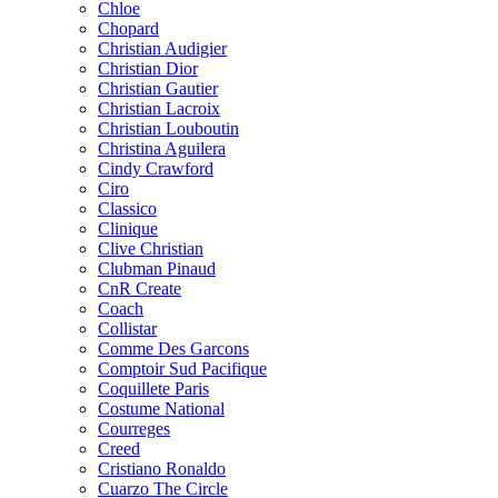
Chloe
Chopard
Christian Audigier
Christian Dior
Christian Gautier
Christian Lacroix
Christian Louboutin
Christina Aguilera
Cindy Crawford
Ciro
Classico
Clinique
Clive Christian
Clubman Pinaud
CnR Create
Coach
Collistar
Comme Des Garcons
Comptoir Sud Pacifique
Coquillete Paris
Costume National
Courreges
Creed
Cristiano Ronaldo
Cuarzo The Circle