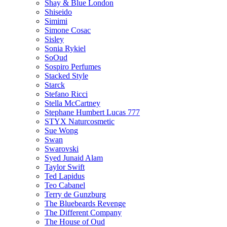
Shay & Blue London
Shiseido
Simimi
Simone Cosac
Sisley
Sonia Rykiel
SoOud
Sospiro Perfumes
Stacked Style
Starck
Stefano Ricci
Stella McCartney
Stephane Humbert Lucas 777
STYX Naturсosmetic
Sue Wong
Swan
Swarovski
Syed Junaid Alam
Taylor Swift
Ted Lapidus
Teo Cabanel
Terry de Gunzburg
The Bluebeards Revenge
The Different Company
The House of Oud