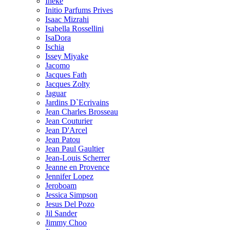
Ineke
Initio Parfums Prives
Isaac Mizrahi
Isabella Rossellini
IsaDora
Ischia
Issey Miyake
Jacomo
Jacques Fath
Jacques Zolty
Jaguar
Jardins D`Ecrivains
Jean Charles Brosseau
Jean Couturier
Jean D'Arcel
Jean Patou
Jean Paul Gaultier
Jean-Louis Scherrer
Jeanne en Provence
Jennifer Lopez
Jeroboam
Jessica Simpson
Jesus Del Pozo
Jil Sander
Jimmy Choo