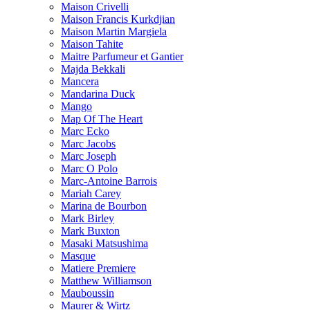
Maison Crivelli
Maison Francis Kurkdjian
Maison Martin Margiela
Maison Tahite
Maitre Parfumeur et Gantier
Majda Bekkali
Mancera
Mandarina Duck
Mango
Map Of The Heart
Marc Ecko
Marc Jacobs
Marc Joseph
Marc O Polo
Marc-Antoine Barrois
Mariah Carey
Marina de Bourbon
Mark Birley
Mark Buxton
Masaki Matsushima
Masque
Matiere Premiere
Matthew Williamson
Mauboussin
Maurer & Wirtz