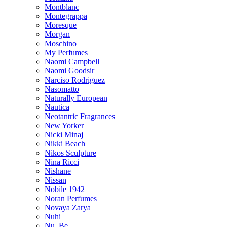
Montblanc
Montegrappa
Moresque
Morgan
Moschino
My Perfumes
Naomi Campbell
Naomi Goodsir
Narciso Rodriguez
Nasomatto
Naturally European
Nautica
Neotantric Fragrances
New Yorker
Nicki Minaj
Nikki Beach
Nikos Sculpture
Nina Ricci
Nishane
Nissan
Nobile 1942
Noran Perfumes
Novaya Zarya
Nuhi
Nu_Be