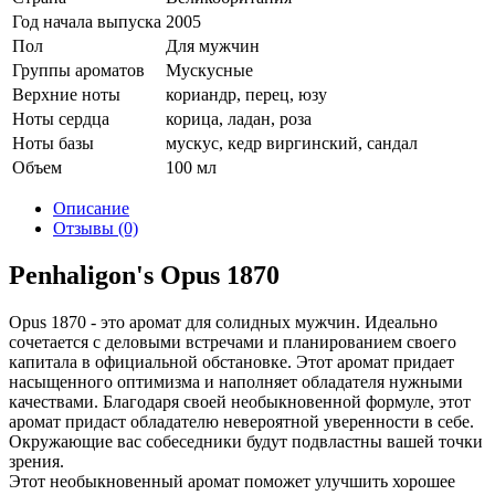
Год начала выпуска
2005
Пол
Для мужчин
Группы ароматов
Мускусные
Верхние ноты
кориандр, перец, юзу
Ноты сердца
корица, ладан, роза
Ноты базы
мускус, кедр виргинский, сандал
Объем
100 мл
Описание
Отзывы (0)
Penhaligon's Opus 1870
Opus 1870 - это аромат для солидных мужчин. Идеально
сочетается с деловыми встречами и планированием своего
капитала в официальной обстановке. Этот аромат придает
насыщенного оптимизма и наполняет обладателя нужными
качествами. Благодаря своей необыкновенной формуле, этот
аромат придаст обладателю невероятной уверенности в себе.
Окружающие вас собеседники будут подвластны вашей точки
зрения.
Этот необыкновенный аромат поможет улучшить хорошее