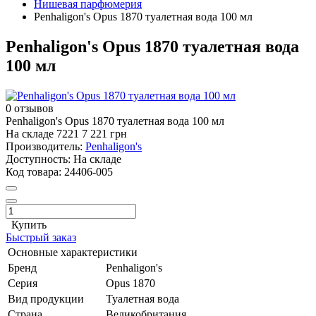
Нишевая парфюмерия
Penhaligon's Opus 1870 туалетная вода 100 мл
Penhaligon's Opus 1870 туалетная вода
100 мл
0 отзывов
Penhaligon's Opus 1870 туалетная вода 100 мл
На складе
7221
7 221 грн
Производитель:
Penhaligon's
Доступность:
На складе
Код товара:
24406-005
Купить
Быстрый заказ
Основные характеристики
Бренд
Penhaligon's
Серия
Opus 1870
Вид продукции
Туалетная вода
Страна
Великобритания