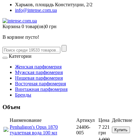
Харьков, площадь Конституции, 2/2
info@intense.com.ua
Корзина
0 товар(ов)
0 грн
В корзине пусто!
Категории
Женская парфюмерия
Мужская парфюмерия
Нишевая парфюмерия
Восточная парфюмерия
Винтажная парфюмерия
Бренды
Объем
Наименование
Артикул
Цена
Действие
Penhaligon's Opus 1870
24406-
7 221
Купить
туалетная вода 100 мл
005
грн
1 000