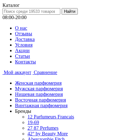
Каталог
08:00-20:00
О нас
Отзывы
Доставка
Условия
Aкции
Статьи
Контакты
Мой аккаунт
Сравнение
Женская парфюмерия
Мужская парфюмерия
Нишевая парфюмерия
Восточная парфюмерия
Винтажная парфюмерия
Бренды
12 Parfumeurs Francais
19-69
27 87 Perfumes
42° by Beauty More
Abercrombie Fitch