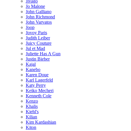
Jivago
Jo Malone
John Galliano
John Richmond
John Varvatos
Joop
Jovoy Paris
Judith Leiber
Juicy Couture
Jul et Mad
Juliette Has A Gun
Justin Bieber
Kajal
Kanebo
Karen Doue
Karl Lagerfeld
Katy Perry
Keiko Mecheri
Kenneth Cole
Kenzo
Khalis
Kiehl's
Kilian
Kim Kardashian
Kiton