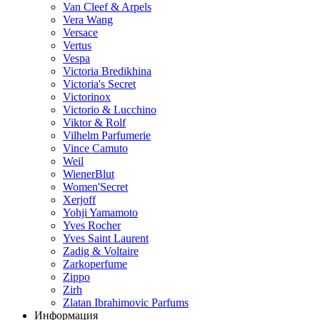
Van Cleef & Arpels
Vera Wang
Versace
Vertus
Vespa
Victoria Bredikhina
Victoria's Secret
Victorinox
Victorio & Lucchino
Viktor & Rolf
Vilhelm Parfumerie
Vince Camuto
Weil
WienerBlut
Women'Secret
Xerjoff
Yohji Yamamoto
Yves Rocher
Yves Saint Laurent
Zadig & Voltaire
Zarkoperfume
Zippo
Zirh
Zlatan Ibrahimovic Parfums
Информация