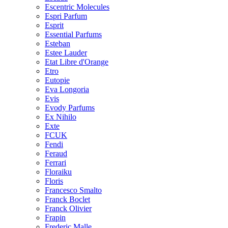
Escentric Molecules
Espri Parfum
Esprit
Essential Parfums
Esteban
Estee Lauder
Etat Libre d'Orange
Etro
Eutopie
Eva Longoria
Evis
Evody Parfums
Ex Nihilo
Exte
FCUK
Fendi
Feraud
Ferrari
Floraiku
Floris
Francesco Smalto
Franck Boclet
Franck Olivier
Frapin
Frederic Malle