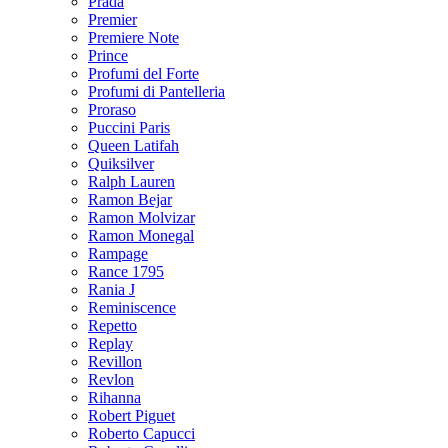
Prada
Premier
Premiere Note
Prince
Profumi del Forte
Profumi di Pantelleria
Proraso
Puccini Paris
Queen Latifah
Quiksilver
Ralph Lauren
Ramon Bejar
Ramon Molvizar
Ramon Monegal
Rampage
Rance 1795
Rania J
Reminiscence
Repetto
Replay
Revillon
Revlon
Rihanna
Robert Piguet
Roberto Capucci