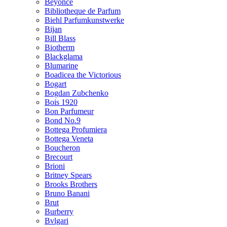
Beyonce
Bibliotheque de Parfum
Biehl Parfumkunstwerke
Bijan
Bill Blass
Biotherm
Blackglama
Blumarine
Boadicea the Victorious
Bogart
Bogdan Zubchenko
Bois 1920
Bon Parfumeur
Bond No.9
Bottega Profumiera
Bottega Veneta
Boucheron
Brecourt
Brioni
Britney Spears
Brooks Brothers
Bruno Banani
Brut
Burberry
Bvlgari