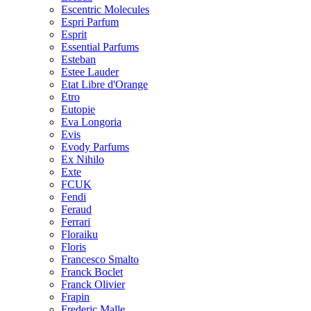
Escentric Molecules
Espri Parfum
Esprit
Essential Parfums
Esteban
Estee Lauder
Etat Libre d'Orange
Etro
Eutopie
Eva Longoria
Evis
Evody Parfums
Ex Nihilo
Exte
FCUK
Fendi
Feraud
Ferrari
Floraiku
Floris
Francesco Smalto
Franck Boclet
Franck Olivier
Frapin
Frederic Malle