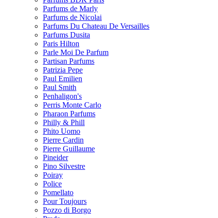
Parfums de Marly
Parfums de Nicolai
Parfums Du Chateau De Versailles
Parfums Dusita
Paris Hilton
Parle Moi De Parfum
Partisan Parfums
Patrizia Pepe
Paul Emilien
Paul Smith
Penhaligon's
Perris Monte Carlo
Pharaon Parfums
Philly & Phill
Phito Uomo
Pierre Cardin
Pierre Guillaume
Pineider
Pino Silvestre
Poiray
Police
Pomellato
Pour Toujours
Pozzo di Borgo