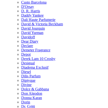
Custo Barcelona
D'Orsay
D. R. Harris
Daddy Yankee
Dali Haute Parfumerie
David & Victoria Beckham
David Jourquin
David Yurman
Davidoff
Dear Diary
Declare
Demeter Fragrance
Depot
Derek Lam 10 Crosby
Desigual
Diadema Exclusif
Diesel
Dilis Parfum
Diptyque
Divine
Dolce & Gabbana
Don Algodon
Donna Karan
Dorin
Dr. Gritti