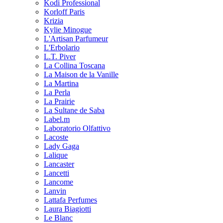
Kodi Professional
Korloff Paris
Krizia
Kylie Minogue
L'Artisan Parfumeur
L'Erbolario
L.T. Piver
La Collina Toscana
La Maison de la Vanille
La Martina
La Perla
La Prairie
La Sultane de Saba
Label.m
Laboratorio Olfattivo
Lacoste
Lady Gaga
Lalique
Lancaster
Lancetti
Lancome
Lanvin
Lattafa Perfumes
Laura Biagiotti
Le Blanc