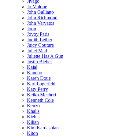
Jivago
Jo Malone
John Galliano
John Richmond
John Varvatos
Joop
Jovoy Paris
Judith Leiber
Juicy Couture
Jul et Mad
Juliette Has A Gun
Justin Bieber
Kajal
Kanebo
Karen Doue
Karl Lagerfeld
Katy Perry
Keiko Mecheri
Kenneth Cole
Kenzo
Khalis
Kiehl's
Kilian
Kim Kardashian
Kiton