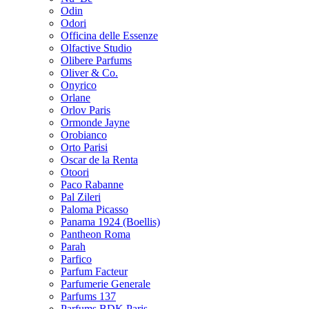
Odin
Odori
Officina delle Essenze
Olfactive Studio
Olibere Parfums
Oliver & Co.
Onyrico
Orlane
Orlov Paris
Ormonde Jayne
Orobianco
Orto Parisi
Oscar de la Renta
Otoori
Paco Rabanne
Pal Zileri
Paloma Picasso
Panama 1924 (Boellis)
Pantheon Roma
Parah
Parfico
Parfum Facteur
Parfumerie Generale
Parfums 137
Parfums BDK Paris