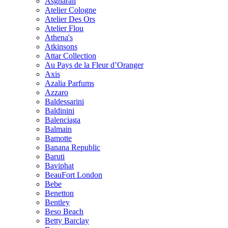
Asgharali
Atelier Cologne
Atelier Des Ors
Atelier Flou
Athena's
Atkinsons
Attar Collection
Au Pays de la Fleur d’Oranger
Axis
Azalia Parfums
Azzaro
Baldessarini
Baldinini
Balenciaga
Balmain
Bamotte
Banana Republic
Baruti
Baviphat
BeauFort London
Bebe
Benetton
Bentley
Beso Beach
Betty Barclay