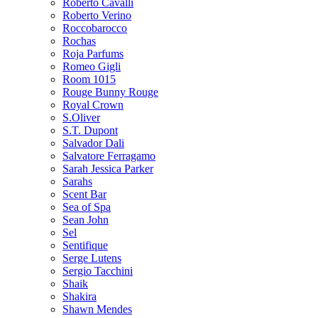
Roberto Cavalli
Roberto Verino
Roccobarocco
Rochas
Roja Parfums
Romeo Gigli
Room 1015
Rouge Bunny Rouge
Royal Crown
S.Oliver
S.T. Dupont
Salvador Dali
Salvatore Ferragamo
Sarah Jessica Parker
Sarahs
Scent Bar
Sea of Spa
Sean John
Sel
Sentifique
Serge Lutens
Sergio Tacchini
Shaik
Shakira
Shawn Mendes