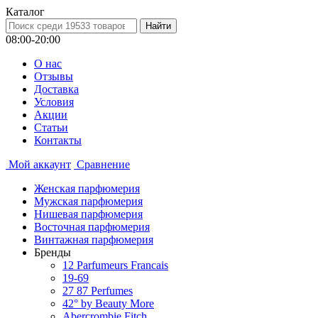
Каталог
08:00-20:00
О нас
Отзывы
Доставка
Условия
Aкции
Статьи
Контакты
Мой аккаунт
Сравнение
Женская парфюмерия
Мужская парфюмерия
Нишевая парфюмерия
Восточная парфюмерия
Винтажная парфюмерия
Бренды
12 Parfumeurs Francais
19-69
27 87 Perfumes
42° by Beauty More
Abercrombie Fitch