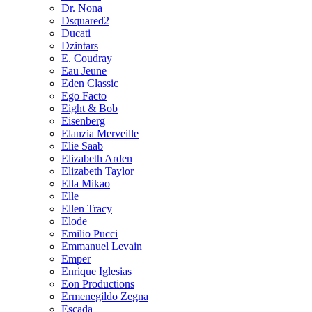
Dr. Nona
Dsquared2
Ducati
Dzintars
E. Coudray
Eau Jeune
Eden Classic
Ego Facto
Eight & Bob
Eisenberg
Elanzia Merveille
Elie Saab
Elizabeth Arden
Elizabeth Taylor
Ella Mikao
Elle
Ellen Tracy
Elode
Emilio Pucci
Emmanuel Levain
Emper
Enrique Iglesias
Eon Productions
Ermenegildo Zegna
Escada