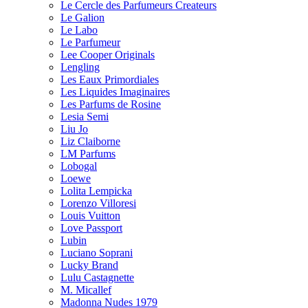
Le Cercle des Parfumeurs Createurs
Le Galion
Le Labo
Le Parfumeur
Lee Cooper Originals
Lengling
Les Eaux Primordiales
Les Liquides Imaginaires
Les Parfums de Rosine
Lesia Semi
Liu Jo
Liz Claiborne
LM Parfums
Lobogal
Loewe
Lolita Lempicka
Lorenzo Villoresi
Louis Vuitton
Love Passport
Lubin
Luciano Soprani
Lucky Brand
Lulu Castagnette
M. Micallef
Madonna Nudes 1979