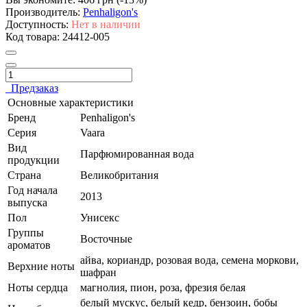
Производитель:
Penhaligon's
Доступность:
Нет в наличии
Код товара:
24412-005
Предзаказ
Основные характеристики
Бренд
Penhaligon's
Серия
Vaara
Вид
Парфюмированная вода
продукции
Страна
Великобритания
Год начала
2013
выпуска
Пол
Унисекс
Группы
Восточные
ароматов
айва, кориандр, розовая вода, семена моркови,
Верхние ноты
шафран
Ноты сердца
магнолия, пион, роза, фрезия белая
белый мускус, белый кедр, бензоин, бобы