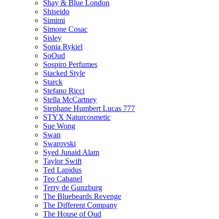
Shay & Blue London
Shiseido
Simimi
Simone Cosac
Sisley
Sonia Rykiel
SoOud
Sospiro Perfumes
Stacked Style
Starck
Stefano Ricci
Stella McCartney
Stephane Humbert Lucas 777
STYX Naturсosmetic
Sue Wong
Swan
Swarovski
Syed Junaid Alam
Taylor Swift
Ted Lapidus
Teo Cabanel
Terry de Gunzburg
The Bluebeards Revenge
The Different Company
The House of Oud