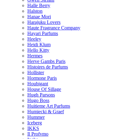
Halle Berry
Halston
Hanae Mori
Harajuku Lovers
Haute Fragrance Company
Hayari Parfums
Heeley
Heidi Klum
Hello Kitty
Hermes
Herve Gambs Paris
Histoires de Parfums
Hollister
Hormone Paris
Houbigant
House Of Sillage
Hugh Parsons
Hugo Boss
Huitieme Art Parfums
Humiecki & Graef
Hummer
Iceberg
IKKS
Il Profvmo