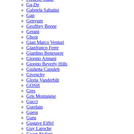
Ga-De
Gabriela Sabatini
Gap
Genyum
Geoffrey Beene
Gerani
Ghost
Gian Marco Venturi
Gianfranco Ferre
Giardino Benessere
Giorgio Armani
Giorgio Beverly Hills
Giulietta Capuleti
Givenchy
Gloria Vanderbilt
GOSH
Gres
Gris Montaigne
Gucci
Guerlain
Guess
Guru
Gustave Eiffel
Guy Laroche
Gwen Stefani