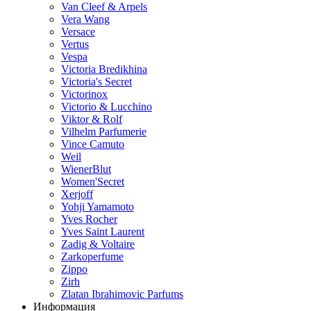
Van Cleef & Arpels
Vera Wang
Versace
Vertus
Vespa
Victoria Bredikhina
Victoria's Secret
Victorinox
Victorio & Lucchino
Viktor & Rolf
Vilhelm Parfumerie
Vince Camuto
Weil
WienerBlut
Women'Secret
Xerjoff
Yohji Yamamoto
Yves Rocher
Yves Saint Laurent
Zadig & Voltaire
Zarkoperfume
Zippo
Zirh
Zlatan Ibrahimovic Parfums
Информация