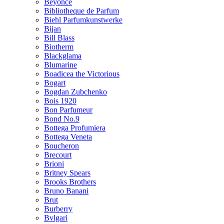
Beyonce
Bibliotheque de Parfum
Biehl Parfumkunstwerke
Bijan
Bill Blass
Biotherm
Blackglama
Blumarine
Boadicea the Victorious
Bogart
Bogdan Zubchenko
Bois 1920
Bon Parfumeur
Bond No.9
Bottega Profumiera
Bottega Veneta
Boucheron
Brecourt
Brioni
Britney Spears
Brooks Brothers
Bruno Banani
Brut
Burberry
Bvlgari