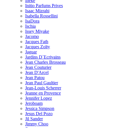
Ineke
Initio Parfums Prives
Isaac Mizrahi
Isabella Rossellini
IsaDora
Ischia
Issey Miyake
Jacomo
Jacques Fath
Jacques Zolty
Jaguar
Jardins D`Ecrivains
Jean Charles Brosseau
Jean Couturier
Jean D'Arcel
Jean Patou
Jean Paul Gaultier
Jean-Louis Scherrer
Jeanne en Provence
Jennifer Lopez
Jeroboam
Jessica Simpson
Jesus Del Pozo
Jil Sander
Jimmy Choo