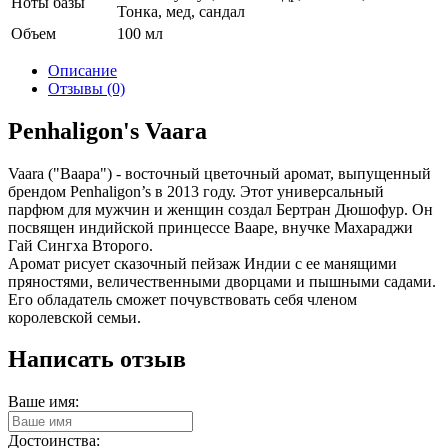
Ноты базы
Тонка, мед, сандал
Объем
100 мл
Описание
Отзывы (0)
Penhaligon's Vaara
Vaara ("Ваара") - восточный цветочный аромат, выпущенный
брендом Penhaligon’s в 2013 году. Этот универсальный
парфюм для мужчин и женщин создал Бертран Дюшофур. Он
посвящен индийской принцессе Вааре, внучке Махараджи
Гай Сингха Второго.
Аромат рисует сказочный пейзаж Индии с ее манящими
пряностями, величественными дворцами и пышными садами.
Его обладатель сможет почувствовать себя членом
королевской семьи.
Написать отзыв
Ваше имя:
Достоинства: