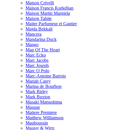
Maison Crivelli
Maison Francis Kurkdjian
Maison Martin Margiela
Maison Tahite
Maitre Parfumeur et Gantier
Majda Bekkali
Mancera
Mandarina Duck
Mango
Map Of The Heart
Marc Ecko
Marc Jacobs
Marc Joseph
Marc O Polo
Marc-Antoine Barrois
Mariah Carey
Marina de Bourbon
Mark Birley
Mark Buxton
Masaki Matsushima
Masque
Matiere Premiere
Matthew Williamson
Mauboussin
Maurer & Wirtz