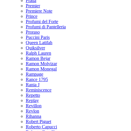
Prada
Premier
Premiere Note
Prince
Profumi del Forte
Profumi di Pantelleria
Proraso
Puccini Paris
Queen Latifah
Quiksilver
Ralph Lauren
Ramon Bejar
Ramon Molvizar
Ramon Monegal
Rampage
Rance 1795
Rania J
Reminiscence
Repetto
Replay
Revillon
Revlon
Rihanna
Robert Piguet
Roberto Capucci