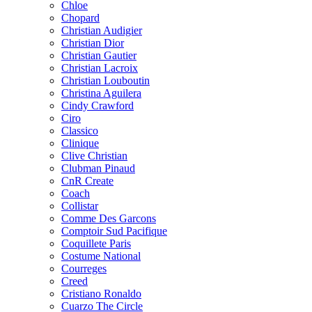
Chloe
Chopard
Christian Audigier
Christian Dior
Christian Gautier
Christian Lacroix
Christian Louboutin
Christina Aguilera
Cindy Crawford
Ciro
Classico
Clinique
Clive Christian
Clubman Pinaud
CnR Create
Coach
Collistar
Comme Des Garcons
Comptoir Sud Pacifique
Coquillete Paris
Costume National
Courreges
Creed
Cristiano Ronaldo
Cuarzo The Circle