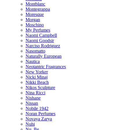
Montblanc
Montegrappa
Moresque
Morgan
Moschino
My Perfumes
Naomi Campbell
Naomi Goodsir
Narciso Rodriguez
Nasomatto
Naturally European
Nautica
Neotantric Fragrances
New Yorker
Nicki Minaj
Nikki Beach
Nikos Sculpture
Nina Ricci
Nishane
Nissan
Nobile 1942
Noran Perfumes
Novaya Zarya
Nuhi
Nu_Be