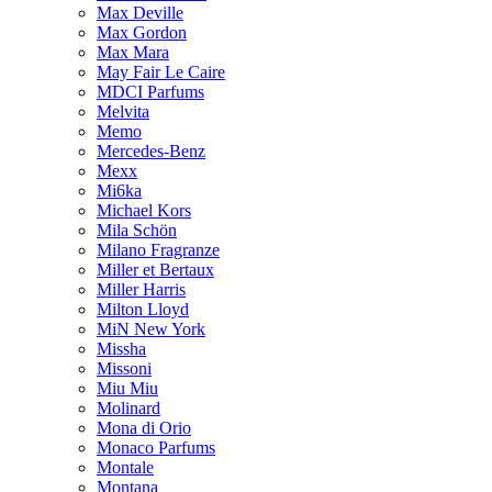
Max Deville
Max Gordon
Max Mara
May Fair Le Caire
MDCI Parfums
Melvita
Memo
Mercedes-Benz
Mexx
Mi6ka
Michael Kors
Mila Schön
Milano Fragranze
Miller et Bertaux
Miller Harris
Milton Lloyd
MiN New York
Missha
Missoni
Miu Miu
Molinard
Mona di Orio
Monaco Parfums
Montale
Montana