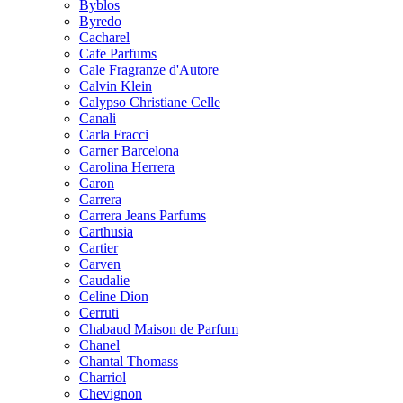
Byblos
Byredo
Cacharel
Cafe Parfums
Cale Fragranze d'Autore
Calvin Klein
Calypso Christiane Celle
Canali
Carla Fracci
Carner Barcelona
Carolina Herrera
Caron
Carrera
Carrera Jeans Parfums
Carthusia
Cartier
Carven
Caudalie
Celine Dion
Cerruti
Chabaud Maison de Parfum
Chanel
Chantal Thomass
Charriol
Chevignon