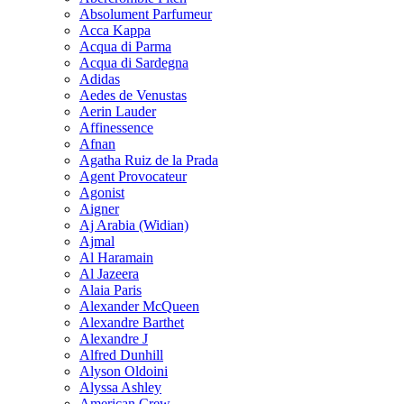
Absolument Parfumeur
Acca Kappa
Acqua di Parma
Acqua di Sardegna
Adidas
Aedes de Venustas
Aerin Lauder
Affinessence
Afnan
Agatha Ruiz de la Prada
Agent Provocateur
Agonist
Aigner
Aj Arabia (Widian)
Ajmal
Al Haramain
Al Jazeera
Alaia Paris
Alexander McQueen
Alexandre Barthet
Alexandre J
Alfred Dunhill
Alyson Oldoini
Alyssa Ashley
American Crew