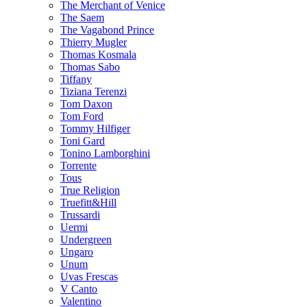
The Merchant of Venice
The Saem
The Vagabond Prince
Thierry Mugler
Thomas Kosmala
Thomas Sabo
Tiffany
Tiziana Terenzi
Tom Daxon
Tom Ford
Tommy Hilfiger
Toni Gard
Tonino Lamborghini
Torrente
Tous
True Religion
Truefitt&Hill
Trussardi
Uermi
Undergreen
Ungaro
Unum
Uvas Frescas
V Canto
Valentino