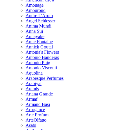
Amouage
Amouroud
Andre L'Arom
Angel Schlesser
Anima Mundi
Anna Sui
Annayake
Anne Fontaine
Annick Goutal
Antonia's Flowers
Antonio Banderas
Antonio Puig
Antonio Visconti
Aquolina
Arabesque Perfumes
Arabiyat
Aramis
Ariana Grande
Armaf
Armand Basi
Arrogance
Arte Profumi
ArteOlfatto
Asabi