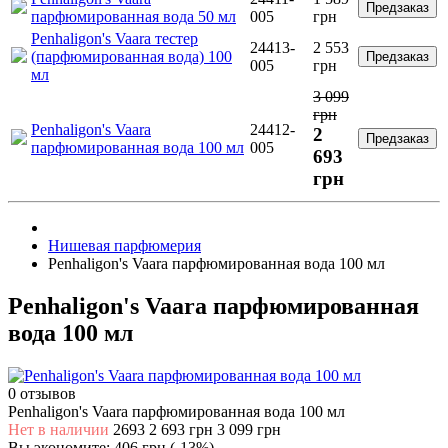
Предзаказ
парфюмированная вода 50 мл
005
грн
Penhaligon's Vaara тестер
24413-
2 553
(парфюмированная вода) 100
Предзаказ
005
грн
мл
3 099
грн
Penhaligon's Vaara
24412-
2
Предзаказ
парфюмированная вода 100 мл
005
693
грн
Нишевая парфюмерия
Penhaligon's Vaara парфюмированная вода 100 мл
Penhaligon's Vaara парфюмированная
вода 100 мл
0 отзывов
Penhaligon's Vaara парфюмированная вода 100 мл
Нет в наличии
2693
2 693 грн
3 099 грн
Вы экономите:
406 грн (-13%)