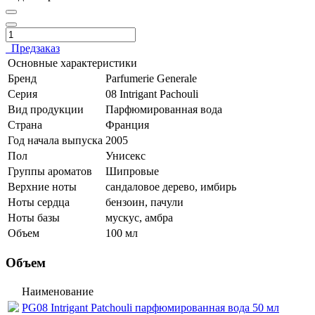
Предзаказ
Основные характеристики
Бренд
Parfumerie Generale
Серия
08 Intrigant Pachouli
Вид продукции
Парфюмированная вода
Страна
Франция
Год начала выпуска
2005
Пол
Унисекс
Группы ароматов
Шипровые
Верхние ноты
сандаловое дерево, имбирь
Ноты сердца
бензоин, пачули
Ноты базы
мускус, амбра
Объем
100 мл
Объем
Наименование
PG08 Intrigant Patchouli парфюмированная вода 50 мл