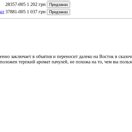
28357-005
1 202
грн
Предзаказ
мл
37881-005
1 037
грн
Предзаказ
овенно заключает в объятия и переносит далеко на Восток в сказ
оложен терпкий аромат пачулей, не похожа на то, чем вы польз