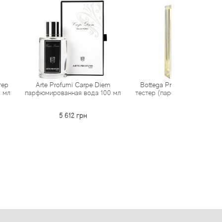
Profumi Carpe Diem
Bottega Profumiera Mon Jardin
Profumi 
рованная вода 100 мл
тестер (парфюмированная вода)
Ambr
100 мл
(парфюм
5 612 грн
1 522 грн