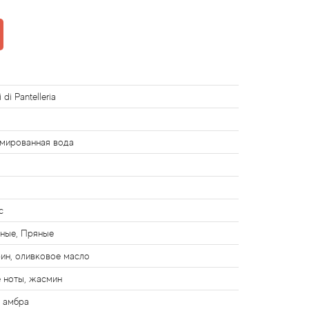
 di Pantelleria
мированная вода
с
ные, Пряные
ин, оливковое масло
 ноты, жасмин
, амбра