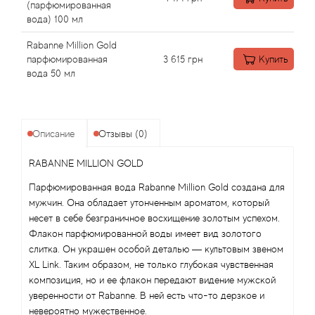
Angel Schlesser
(парфюмированная
вода) 100 мл
Anima Mundi
Rabanne Million Gold
парфюмированная
3 615
грн
Купить
Anna Sui
вода 50 мл
Annayake
Описание
Отзывы (0)
Anne Fontaine
RABANNE MILLION GOLD
Annick Goutal
Парфюмированная вода Rabanne Million Gold создана для
мужчин. Она обладает утонченным ароматом, который
Antonia's Flowers
несет в себе безграничное восхищение золотым успехом.
Флакон парфюмированной воды имеет вид золотого
Antonio Banderas
слитка. Он украшен особой деталью — культовым звеном
XL Link. Таким образом, не только глубокая чувственная
композиция, но и ее флакон передают видение мужской
Antonio Puig
уверенности от Rabanne. В ней есть что-то дерзкое и
невероятно мужественное.