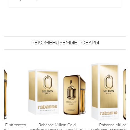
Antonio Visconti
Aquolina
Arabesque Perfumes
РЕКОМЕНДУЕМЫЕ ТОВАРЫ
Arabiyat
Aramis
Ariana Grande
Armaf
Armand Basi
Arrogance
ir тестер
Rabanne Million Gold
Rabanne Million Gold
парфюмированная вода 50 мл
парфюмированная вода 100