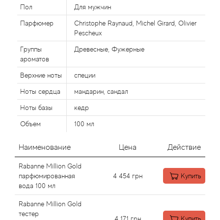
Alexandre Barthet
Пол
Для мужчин
Парфюмер
Christophe Raynaud, Michel Girard, Olivier
Alexandre J
Pescheux
Alfred Dunhill
Группы
Древесные, Фужерные
ароматов
Alyson Oldoini
Верхние ноты
специи
Ноты сердца
мандарин, сандал
Alyssa Ashley
Ноты базы
кедр
American Crew
Объем
100 мл
Amouage
Наименование
Цена
Действие
Rabanne Million Gold
Amouroud
парфюмированная
4 454
грн
Купить
вода 100 мл
Andre L'Arom
Rabanne Million Gold
тестер
4 171
грн
Купить