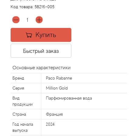
Код товара:
58216-005
Agonist
Aigner
Купить
Aj Arabia (Widian)
Быстрый заказ
Ajmal
Основные характеристики
Al Haramain
Бренд
Paco Rabanne
Серия
Million Gold
Al Jazeera
Вид
Парфюмированная вода
продукции
Alaia Paris
Страна
Франция
Alexander McQueen
Год начала
2024
выпуска