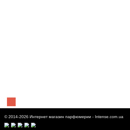
606 грн
Предзаказ
Ramon Molvizar Luna/Moon тестер (парфюмированная вода)
100 мл
3 034 грн
Предзаказ
© 2014-2026 Интернет магазин парфюмерии -
Intense.com.ua