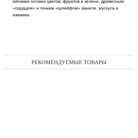
мягкими нотами цветов, фруктов и зелени, древесным
«сердцем» и тонким «шлейфом» ванили, мускуса и
ежевики.
РЕКОМЕНДУЕМЫЕ ТОВАРЫ
Ramon Molvizar Art & Silver & Perfume тестер
(парфюмированная вода) 75 мл
1 609 грн
1 388 грн
Предзаказ