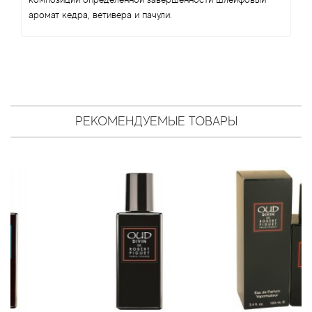
Antonio Visconti
аромат кедра, ветивера и пачули.
Aquolina
Arabesque Perfumes
Arabiyat
РЕКОМЕНДУЕМЫЕ ТОВАРЫ
Aramis
Ariana Grande
Armaf
Armand Basi
Arrogance