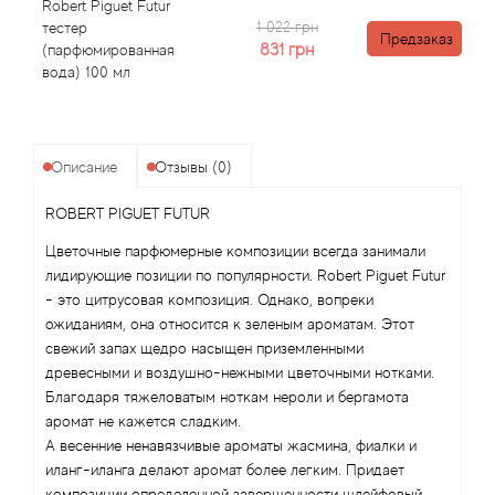
Angel Schlesser
Robert Piguet Futur
1 022 грн
тестер
Предзаказ
831
грн
(парфюмированная
Anima Mundi
вода) 100 мл
Anna Sui
Annayake
Описание
Отзывы (0)
ROBERT PIGUET FUTUR
Anne Fontaine
Цветочные парфюмерные композиции всегда занимали
лидирующие позиции по популярности. Robert Piguet Futur
Annick Goutal
- это цитрусовая композиция. Однако, вопреки
ожиданиям, она относится к зеленым ароматам. Этот
Antonia's Flowers
свежий запах щедро насыщен приземленными
древесными и воздушно-нежными цветочными нотками.
Antonio Banderas
Благодаря тяжеловатым ноткам нероли и бергамота
аромат не кажется сладким.
Antonio Puig
А весенние ненавязчивые ароматы жасмина, фиалки и
иланг-иланга делают аромат более легким. Придает
композиции определенной завершенности шлейфовый