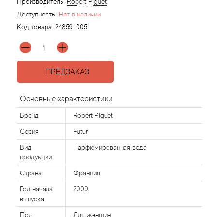
Производитель:
Robert Piguet
Доступность:
Нет в наличии
Agonist
Код товара:
24859-005
Aigner
Aj Arabia (Widian)
ПРЕДЗАКАЗ
Ajmal
Основные характеристики
Бренд
Robert Piguet
Al Haramain
Серия
Futur
Al Jazeera
Вид
Парфюмированная вода
продукции
Alaia Paris
Страна
Франция
Год начала
2009
Alexander McQueen
выпуска
Пол
Для женщин