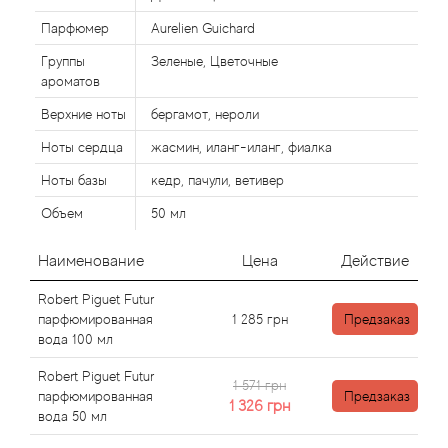
Alexandre Barthet
Парфюмер
Aurelien Guichard
Alexandre J
Группы
Зеленые, Цветочные
ароматов
Alfred Dunhill
Верхние ноты
бергамот, нероли
Ноты сердца
жасмин, иланг-иланг, фиалка
Alyson Oldoini
Ноты базы
кедр, пачули, ветивер
Alyssa Ashley
Объем
50 мл
American Crew
Наименование
Цена
Действие
Amouage
Robert Piguet Futur
парфюмированная
1 285
грн
Предзаказ
вода 100 мл
Amouroud
Robert Piguet Futur
1 571 грн
парфюмированная
Предзаказ
Andre L'Arom
1 326
грн
вода 50 мл