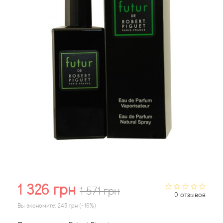
Acqua di Parma
Acqua di Sardegna
Adidas
Aedes de Venustas
Aerin Lauder
Affinessence
Afnan
1 326 грн
1 571 грн
0 отзывов
Agatha Ruiz de la Prada
Вы экономите:
245 грн (-16%)
Agent Provocateur