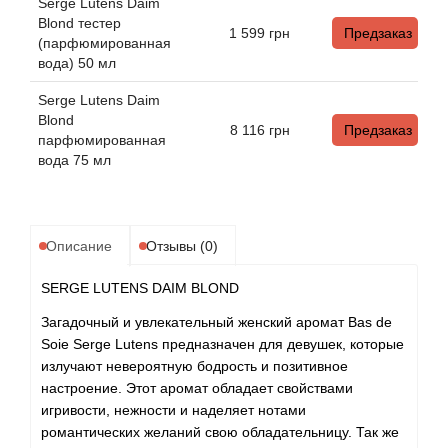
Alexandre Barthet
Serge Lutens Daim
Blond тестер
1 599
грн
Предзаказ
(парфюмированная
Alexandre J
вода) 50 мл
Alfred Dunhill
Serge Lutens Daim
Blond
8 116
грн
Предзаказ
парфюмированная
Alyson Oldoini
вода 75 мл
Alyssa Ashley
Описание
Отзывы (0)
American Crew
SERGE LUTENS DAIM BLOND
Amouage
Загадочный и увлекательный женский аромат Bas de
Soie Serge Lutens предназначен для девушек, которые
Amouroud
излучают невероятную бодрость и позитивное
настроение. Этот аромат обладает свойствами
Andre L'Arom
игривости, нежности и наделяет нотами
романтических желаний свою обладательницу. Так же