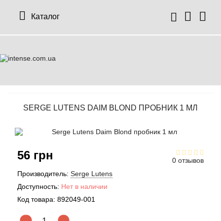
Каталог
12 Parfumeurs Francais
О нас
Мой аккаунт
19-69
Отзывы
История заказов
SERGE LUTENS DAIM BLOND ПРОБНИК 1 МЛ
27 87 Perfumes
Доставка
Рассылка новостей
42° by Beauty More
Условия
56 грн
0 отзывов
Abercrombie Fitch
Aкции
Производитель:
Serge Lutens
Доступность:
Нет в наличии
Absolument Parfumeur
Контакты
Код товара:
892049-001
Acca Kappa
Статьи