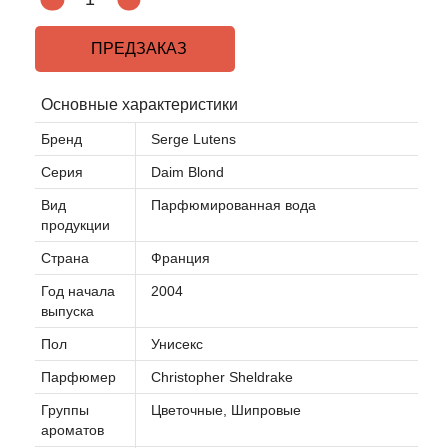
Acqua di Parma
ПРЕДЗАКАЗ
Acqua di Sardegna
Основные характеристики
Бренд
Serge Lutens
Adidas
Серия
Daim Blond
Aedes de Venustas
Вид
Парфюмированная вода
продукции
Aerin Lauder
Страна
Франция
Год начала
2004
Affinessence
выпуска
Afnan
Пол
Унисекс
Парфюмер
Christopher Sheldrake
Agatha Ruiz de la Prada
Группы
Цветочные, Шипровые
ароматов
Agent Provocateur