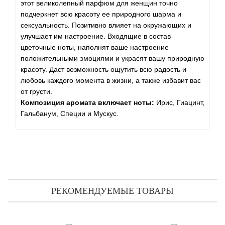
Angel Schlesser
этот великолепный парфюм для женщин точно
подчеркнет всю красоту ее природного шарма и
Anima Mundi
сексуальность. Позитивно влияет на окружающих и
улучшает им настроение. Входящие в состав
цветочные ноты, наполнят ваше настроение
Anna Sui
положительными эмоциями и украсят вашу природную
красоту. Даст возможность ощутить всю радость и
Annayake
любовь каждого момента в жизни, а также избавит вас
от грусти.
Anne Fontaine
Композиция аромата включает ноты:
Ирис, Гиацинт,
Гальбанум, Специи и Мускус.
Annick Goutal
Antonia's Flowers
Antonio Banderas
РЕКОМЕНДУЕМЫЕ ТОВАРЫ
Antonio Puig