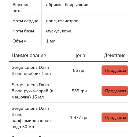
Верхние
абрикос, боярышник
ноты
Agonist
Ноты сердца
ирис, гелиотроп
Aigner
Ноты базы
мускус, кожа
Объем
1 мл
Aj Arabia (Widian)
Наименование
Цена
Действие
Ajmal
Serge Lutens Daim
56
грн
Предзаказ
Blond пробник 1 мл
Al Haramain
Serge Lutens Daim
Al Jazeera
Blond ручка-спрей (в
535
грн
Предзаказ
мешочке) 15 мл
Alaia Paris
Serge Lutens Daim
Blond
1 477
грн
Предзаказ
парфюмированная
Alexander McQueen
вода 50 мл