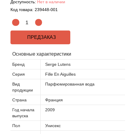
Доступность:
Нет в наличии
Код товара:
239448-001
Acqua di Parma
Acqua di Sardegna
ПРЕДЗАКАЗ
Adidas
Основные характеристики
Aedes de Venustas
Бренд
Serge Lutens
Aerin Lauder
Серия
Fille En Aiguilles
Вид
Парфюмированная вода
Affinessence
продукции
Страна
Франция
Afnan
Год начала
2009
выпуска
Agatha Ruiz de la Prada
Пол
Унисекс
Agent Provocateur