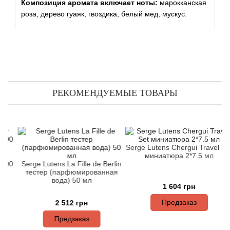
Angel Schlesser
Композиция аромата включает ноты:
марокканская
роза, дерево гуаяк, гвоздика, белый мед, мускус.
Anima Mundi
Anna Sui
Annayake
РЕКОМЕНДУЕМЫЕ ТОВАРЫ
Anne Fontaine
Annick Goutal
Serge Lutens Chergui Travel Set
Antonia's Flowers
миниатюра 2*7.5 мл
00
Serge Lutens La Fille de Berlin
тестер (парфюмированная
Antonio Banderas
вода) 50 мл
1 604 грн
Предзаказ
2 512 грн
Antonio Puig
Предзаказ