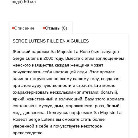
Alexandre Barthet
вода) 50 мл
Alexandre J
Описание
Отзывы (0)
Alfred Dunhill
SERGE LUTENS FILLE EN AIGUILLES
Alyson Oldoini
Женский парфюм Sa Majeste La Rose был выпущен
Serge Lutens в 2000 году. Вместе с этим воплощением
Alyssa Ashley
женского изящества каждая женщина может
почувствовать себя настоящей леди. Этот аромат
American Crew
начинает струиться по всему вашему телу, создавая
при этом ауру чувственности и страсти. Его можно
Amouage
охарактеризовать несколькими эпитетами: богатый,
яркий, женственный и волнующий. Базу этого аромата
составляют: мускус, дым, марокканская роза, белый
Amouroud
мед, древесина. Пользуясь парфюмом Sa Majeste La
Roseот Serge Lutens вы сможете стать более
Andre L'Arom
уверенной в себе и почувствуете некоторое
превосходство.