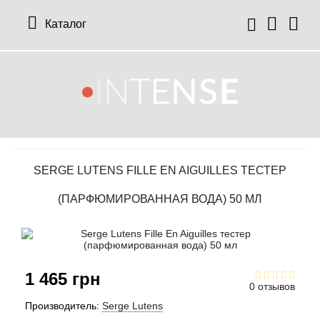
Каталог
12 Parfumeurs Francais
О нас
Мой аккаунт
19-69
Отзывы
История заказов
SERGE LUTENS FILLE EN AIGUILLES ТЕСТЕР
27 87 Perfumes
Доставка
Рассылка новостей
(ПАРФЮМИРОВАННАЯ ВОДА) 50 МЛ
42° by Beauty More
Условия
Abercrombie Fitch
Aкции
1 465 грн
Absolument Parfumeur
Контакты
0 отзывов
Производитель:
Serge Lutens
Acca Kappa
Статьи