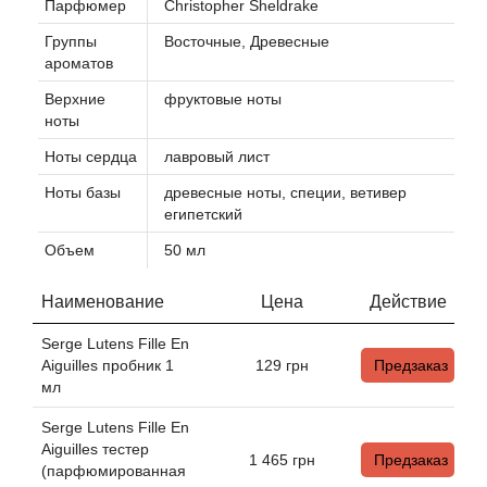
Парфюмер
Christopher Sheldrake
Группы
Восточные, Древесные
Agonist
ароматов
Верхние
фруктовые ноты
Aigner
ноты
Ноты сердца
лавровый лист
Aj Arabia (Widian)
Ноты базы
древесные ноты, специи, ветивер
Ajmal
египетский
Объем
50 мл
Al Haramain
Наименование
Цена
Действие
Al Jazeera
Serge Lutens Fille En
Aiguilles пробник 1
129
грн
Предзаказ
Alaia Paris
мл
Serge Lutens Fille En
Alexander McQueen
Aiguilles тестер
1 465
грн
Предзаказ
(парфюмированная