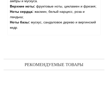
амбры и мускуса.
Верхние ноты:
фруктовые ноты, цикламен и фрезия;
Ноты сердца:
жасмин, белый нарцисс, роза и
ландыш;
Ноты базы:
мускус, сандаловое дерево и виргинский
кедр.
РЕКОМЕНДУЕМЫЕ ТОВАРЫ
Serge Lutens Poivre Noir парфюмированная вода 100 мл
2 469 грн