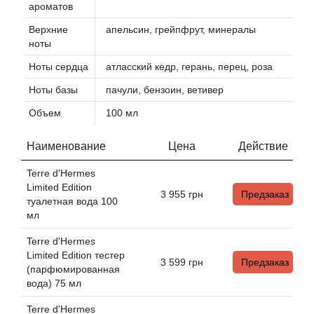
ароматов
Верхние
апельсин, грейпфрут, минералы
Agonist
ноты
Ноты сердца
атласский кедр, герань, перец, роза
Aigner
Ноты базы
пачули, бензоин, ветивер
Aj Arabia (Widian)
Объем
100 мл
Ajmal
Наименование
Цена
Действие
Al Haramain
Terre d'Hermes
Limited Edition
3 955
грн
Предзаказ
туалетная вода 100
Al Jazeera
мл
Terre d'Hermes
Alaia Paris
Limited Edition тестер
3 599
грн
Предзаказ
(парфюмированная
Alexander McQueen
вода) 75 мл
Terre d'Hermes