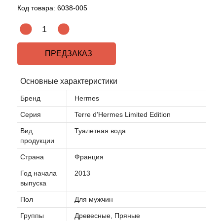
Код товара:
6038-005
Acqua di Parma
Acqua di Sardegna
ПРЕДЗАКАЗ
Adidas
Основные характеристики
Aedes de Venustas
Бренд
Hermes
Серия
Terre d'Hermes Limited Edition
Aerin Lauder
Вид
Туалетная вода
продукции
Affinessence
Страна
Франция
Afnan
Год начала
2013
выпуска
Agatha Ruiz de la Prada
Пол
Для мужчин
Группы
Древесные, Пряные
Agent Provocateur