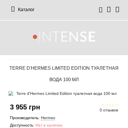
Каталог
12 Parfumeurs Francais
О нас
Мой аккаунт
19-69
Отзывы
История заказов
TERRE D'HERMES LIMITED EDITION ТУАЛЕТНАЯ
27 87 Perfumes
Доставка
Рассылка новостей
ВОДА 100 МЛ
42° by Beauty More
Условия
Abercrombie Fitch
Aкции
3 955 грн
0 отзывов
Absolument Parfumeur
Контакты
Производитель:
Hermes
Доступность:
Нет в наличии
Acca Kappa
Статьи