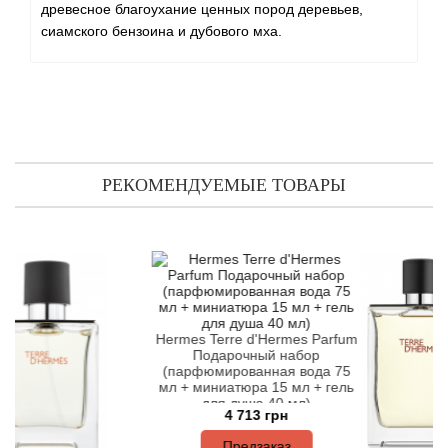
Angel Schlesser
древесное благоухание ценных пород деревьев,
сиамского бензоина и дубового мха.
Anima Mundi
Anna Sui
Annayake
РЕКОМЕНДУЕМЫЕ ТОВАРЫ
Anne Fontaine
Annick Goutal
Antonia's Flowers
Hermes Terre d'Hermes Parfum
Antonio Banderas
Подарочный набор
(парфюмированная вода 75
мл + миниатюра 15 мл + гель
Antonio Puig
для душа 40 мл)
4 713 грн
Предзаказ