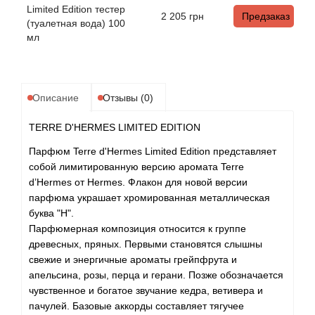
Alexandre Barthet
Limited Edition тестер
2 205
грн
Предзаказ
(туалетная вода) 100
Alexandre J
мл
Alfred Dunhill
Описание
Отзывы (0)
Alyson Oldoini
TERRE D'HERMES LIMITED EDITION
Alyssa Ashley
Парфюм Terre d'Hermes Limited Edition представляет
собой лимитированную версию аромата Terre
American Crew
d’Hermes от Hermes. Флакон для новой версии
парфюма украшает хромированная металлическая
Amouage
буква "Н".
Парфюмерная композиция относится к группе
древесных, пряных. Первыми становятся слышны
Amouroud
свежие и энергичные ароматы грейпфрута и
апельсина, розы, перца и герани. Позже обозначается
Andre L'Arom
чувственное и богатое звучание кедра, ветивера и
пачулей. Базовые аккорды составляет тягучее