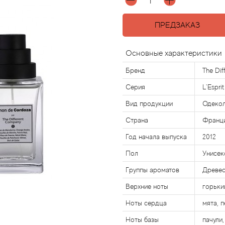
ПРЕДЗАКАЗ
Основные характеристики
Бренд
The Di
Серия
L`Espr
Вид продукции
Одеко
Страна
Франц
Год начала выпуска
2012
Пол
Унисек
Группы ароматов
Древес
Верхние ноты
горьки
Ноты сердца
мята, 
Ноты базы
пачули