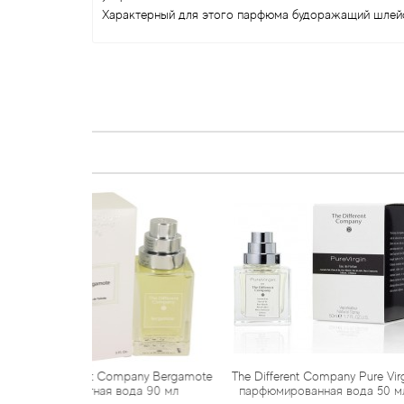
Характерный для этого парфюма будоражащий шлейф,
t Company Bergamote
The Different Company Pure Virgin
The Differe
ая вода 90 мл
парфюмированная вода 50 мл
запасной фл