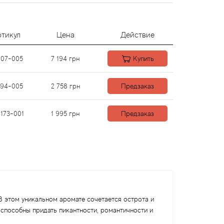
ртикул
Цена
Действие
207-005
7 194
грн
Купить
394-005
2 758
грн
Предзаказ
173-001
1 995
грн
Предзаказ
 В этом уникальном аромате сочетается острота и
 способны придать пикантности, романтичности и