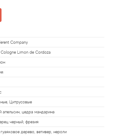
fferent Company
it Cologne Limon de Cordoza
лон
ия
с
ные, Цитрусовые
й апельсин, цедра мандарина
перец черный, фрезия
, гуаяковое деревo, ветивер, нероли