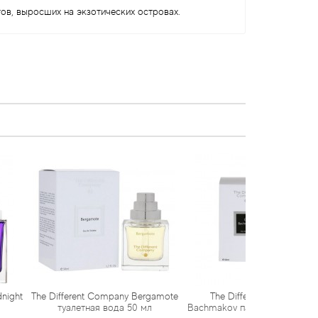
в, выросших на экзотических островах.
ent Company Bergamote
The Different Company De
The Differ
етная вода 50 мл
Bachmakov парфюмированная вода
Narcotiqu