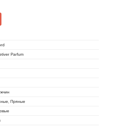
ord
etiver Parfum
ужчин
сные, Пряные
совые
и