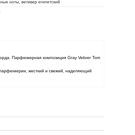
ные ноты, ветивер египетский
л
Форда. Парфюмерная композиция Gray Vetiver Tom
й парфюмерии, жесткий и свежий, наделяющий