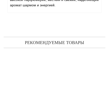
аромат шармом и энергией.
РЕКОМЕНДУЕМЫЕ ТОВАРЫ
Tom Ford Eau De Soleil Blanc (2025) тестер (туалетная вода)
100 мл
5 911 грн
КУПИТЬ
Быстрый
заказ