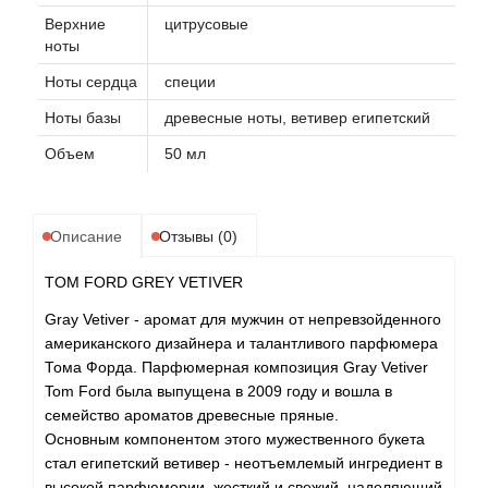
Верхние
цитрусовые
ноты
Ноты сердца
специи
Ноты базы
древесные ноты, ветивер египетский
Объем
50 мл
Описание
Отзывы (0)
TOM FORD GREY VETIVER
Gray Vetiver - аромат для мужчин от непревзойденного
американского дизайнера и талантливого парфюмера
Тома Форда. Парфюмерная композиция Gray Vetiver
Tom Ford была выпущена в 2009 году и вошла в
семейство ароматов древесные пряные.
Основным компонентом этого мужественного букета
стал египетский ветивер - неотъемлемый ингредиент в
высокой парфюмерии, жесткий и свежий, наделяющий