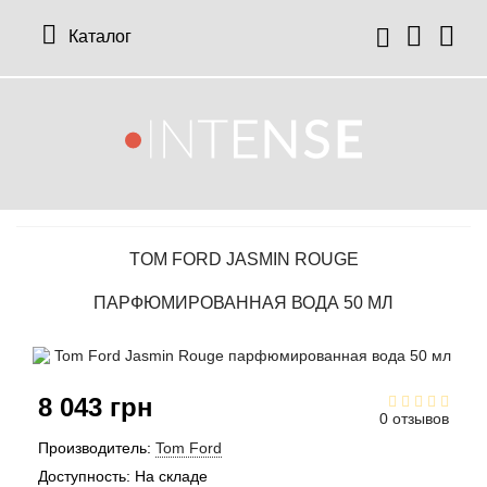
Каталог
12 Parfumeurs Francais
О нас
Мой аккаунт
19-69
Отзывы
История заказов
TOM FORD JASMIN ROUGE
27 87 Perfumes
Доставка
Рассылка новостей
ПАРФЮМИРОВАННАЯ ВОДА 50 МЛ
42° by Beauty More
Условия
Abercrombie Fitch
Aкции
8 043 грн
0 отзывов
Absolument Parfumeur
Контакты
Производитель:
Tom Ford
Доступность:
На складе
Acca Kappa
Статьи