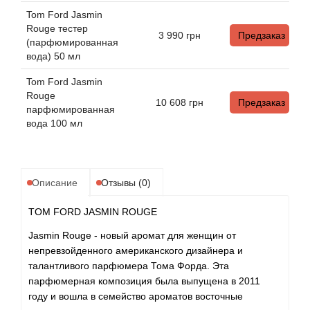
Alexandre Barthet
Tom Ford Jasmin
Rouge тестер
Alexandre J
3 990
грн
Предзаказ
(парфюмированная
вода) 50 мл
Alfred Dunhill
Tom Ford Jasmin
Rouge
Alyson Oldoini
10 608
грн
Предзаказ
парфюмированная
вода 100 мл
Alyssa Ashley
American Crew
Описание
Отзывы (0)
Amouage
TOM FORD JASMIN ROUGE
Jasmin Rouge - новый аромат для женщин от
Amouroud
непревзойденного американского дизайнера и
талантливого парфюмера Тома Форда. Эта
Andre L'Arom
парфюмерная композиция была выпущена в 2011
году и вошла в семейство ароматов восточные