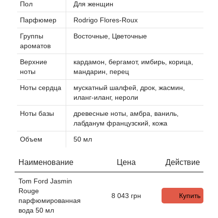
Пол
Для женщин
Парфюмер
Rodrigo Flores-Roux
Agonist
Группы
Восточные, Цветочные
ароматов
Aigner
Верхние
кардамон, бергамот, имбирь, корица,
Aj Arabia (Widian)
ноты
мандарин, перец
Ноты сердца
мускатный шалфей, дрок, жасмин,
Ajmal
иланг-иланг, нероли
Ноты базы
древесные ноты, амбра, ваниль,
Al Haramain
лабданум французский, кожа
Объем
50 мл
Al Jazeera
Наименование
Цена
Действие
Alaia Paris
Tom Ford Jasmin
Rouge
Alexander McQueen
8 043
грн
Купить
парфюмированная
вода 50 мл