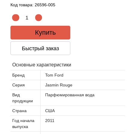
Код товара:
26596-005
Acqua di Parma
Acqua di Sardegna
Купить
Adidas
Быстрый заказ
Aedes de Venustas
Основные характеристики
Aerin Lauder
Бренд
Tom Ford
Серия
Jasmin Rouge
Affinessence
Вид
Парфюмированная вода
продукции
Afnan
Страна
США
Agatha Ruiz de la Prada
Год начала
2011
выпуска
Agent Provocateur