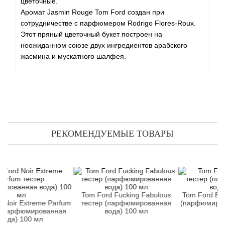
Angel Schlesser
цветочные.
Аромат Jasmin Rouge Tom Ford создан при
сотрудничестве с парфюмером Rodrigo Flores-Roux.
Anima Mundi
Этот пряный цветочный букет построен на
неожиданном союзе двух ингредиентов арабского
Anna Sui
жасмина и мускатного шалфея.
Annayake
Anne Fontaine
Annick Goutal
РЕКОМЕНДУЕМЫЕ ТОВАРЫ
Antonia's Flowers
Antonio Banderas
Tom Ford Fucking Fabulous
Tom Ford Ebene F
Antonio Puig
 Extreme Parfum
тестер (парфюмированная
(парфюмированная
фюмированная
вода) 100 мл
мл
 100 мл