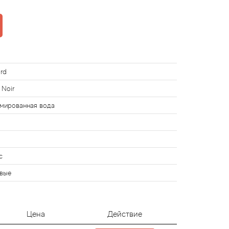
rd
 Noir
мированная вода
с
вые
Цена
Действие