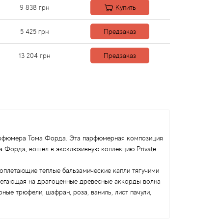
9 838
грн
Купить
5 425
грн
Предзаказ
13 204
грн
Предзаказ
 парфюмера Тома Форда. Эта парфюмерная композиция
ма Форда, вошел в эксклюзивную коллекцию Private
 оплетающие теплые бальзамические капли тягучими
абегающая на драгоценные древесные аккорды волна
ные трюфели, шафран, роза, ваниль, лист пачули,