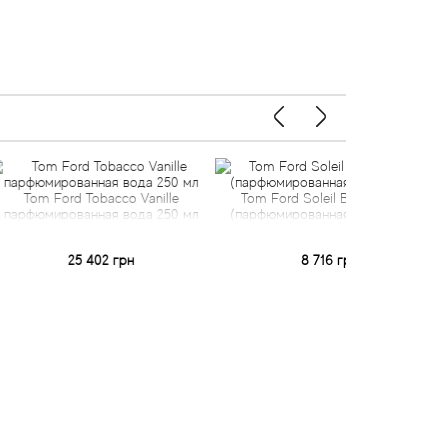
d Tobacco Vanille
Tom Ford Soleil Blanc тестер
Tom Ford
ванная вода 250 мл
(парфюмированная вода) 50 мл
(парфюми
25 402 грн
8 716 грн