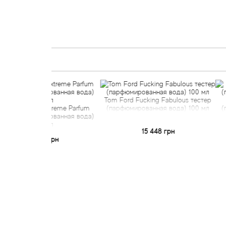
Tom Ford Fucking Fabulous тестер
Tom Ford E
r Extreme Parfum
(парфюмированная вода) 100 мл
(парфюмиров
юмированная вода)
00 мл
15 448 грн
1
660 грн