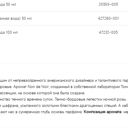
ода 50 мл
26599-005
анная вода) 50 мл
427280-001
ода 100 мл
47232-005
 женщин от непревзойденного американского дизайнера и талантливого
ровые. Аромат Noir de Noir, созданный в собственной лаборатории То
эссенции, на основе которой она была создана.
инство темного времени суток. Темно-бордовые лепестки ночной розы,
м шафрана, усыпанного золотыми блестками драгоценных специй. А н
кают нас в сумеречную глубь основы парфюма.
Композиция аромата:
чер