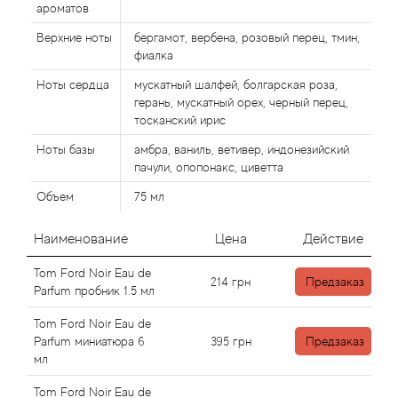
ароматов
Верхние ноты
бергамот, вербена, розовый перец, тмин,
Agonist
фиалка
Ноты сердца
мускатный шалфей, болгарская роза,
Aigner
герань, мускатный орех, черный перец,
тосканский ирис
Aj Arabia (Widian)
Ноты базы
амбра, ваниль, ветивер, индонезийский
пачули, опопонакс, циветта
Ajmal
Объем
75 мл
Al Haramain
Наименование
Цена
Действие
Al Jazeera
Tom Ford Noir Eau de
214
грн
Предзаказ
Parfum пробник 1.5 мл
Alaia Paris
Tom Ford Noir Eau de
Parfum миниатюра 6
395
грн
Предзаказ
Alexander McQueen
мл
Tom Ford Noir Eau de