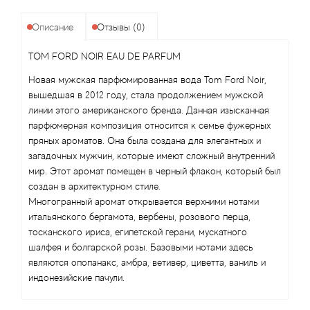
Angel Schlesser
Описание
Отзывы (0)
Anima Mundi
TOM FORD NOIR EAU DE PARFUM
Anna Sui
Новая мужская парфюмированная вода Tom Ford Noir,
вышедшая в 2012 году, стала продолжением мужской
Annayake
линии этого американского бренда. Данная изысканная
парфюмерная композиция относится к семье фужерных
Anne Fontaine
пряных ароматов. Она была создана для элегантных и
загадочных мужчин, которые имеют сложный внутренний
мир. Этот аромат помещен в черный флакон, который был
Annick Goutal
создан в архитектурном стиле.
Многогранный аромат открывается верхними нотами
Antonia's Flowers
итальянского бергамота, вербены, розового перца,
тосканского ириса, египетской герани, мускатного
Antonio Banderas
шалфея и болгарской розы. Базовыми нотами здесь
являются опопанакс, амбра, ветивер, циветта, ваниль и
Antonio Puig
индонезийские пачули.