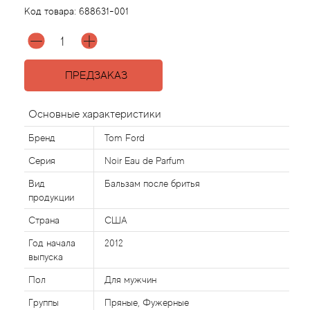
Код товара:
688631-001
Acqua di Parma
Acqua di Sardegna
ПРЕДЗАКАЗ
Adidas
Основные характеристики
Aedes de Venustas
Бренд
Tom Ford
Серия
Noir Eau de Parfum
Aerin Lauder
Вид
Бальзам после бритья
продукции
Affinessence
Страна
США
Afnan
Год начала
2012
выпуска
Agatha Ruiz de la Prada
Пол
Для мужчин
Группы
Пряные, Фужерные
Agent Provocateur