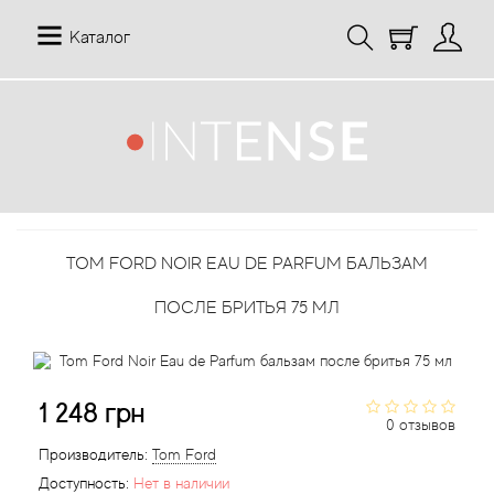
Каталог
12 Parfumeurs Francais
О нас
Мой аккаунт
19-69
Отзывы
История заказов
TOM FORD NOIR EAU DE PARFUM БАЛЬЗАМ
27 87 Perfumes
Доставка
Рассылка новостей
ПОСЛЕ БРИТЬЯ 75 МЛ
42° by Beauty More
Условия
Abercrombie Fitch
Aкции
1 248 грн
0 отзывов
Absolument Parfumeur
Контакты
Производитель:
Tom Ford
Доступность:
Нет в наличии
Acca Kappa
Статьи