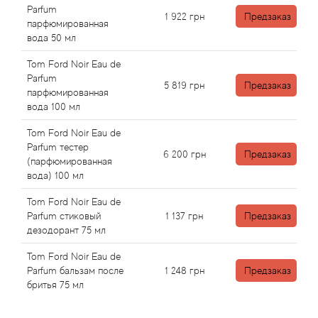
Alexandre Barthet
Parfum
1 922
грн
Предзаказ
парфюмированная
Alexandre J
вода 50 мл
Tom Ford Noir Eau de
Alfred Dunhill
Parfum
5 819
грн
Предзаказ
парфюмированная
Alyson Oldoini
вода 100 мл
Tom Ford Noir Eau de
Alyssa Ashley
Parfum тестер
6 200
грн
Предзаказ
(парфюмированная
вода) 100 мл
American Crew
Tom Ford Noir Eau de
Amouage
Parfum стиковый
1 137
грн
Предзаказ
дезодорант 75 мл
Amouroud
Tom Ford Noir Eau de
Parfum бальзам после
1 248
грн
Предзаказ
Andre L'Arom
бритья 75 мл