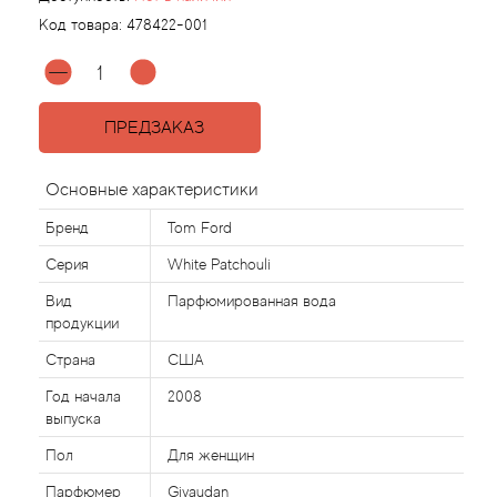
Код товара:
478422-001
Agonist
Aigner
ПРЕДЗАКАЗ
Aj Arabia (Widian)
Основные характеристики
Ajmal
Бренд
Tom Ford
Серия
White Patchouli
Al Haramain
Вид
Парфюмированная вода
продукции
Al Jazeera
Страна
США
Alaia Paris
Год начала
2008
выпуска
Alexander McQueen
Пол
Для женщин
Парфюмер
Givaudan