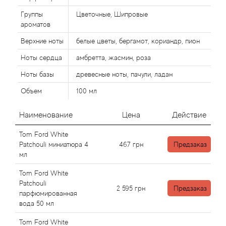
Alexandre Barthet
Группы
Цветочные, Шипровые
Alexandre J
ароматов
Верхние ноты
белые цветы, бергамот, кориандр, пион
Alfred Dunhill
Ноты сердца
амбретта, жасмин, роза
Ноты базы
древесные ноты, пачули, ладан
Alyson Oldoini
Объем
100 мл
Alyssa Ashley
Наименование
Цена
Действие
American Crew
Tom Ford White
Patchouli миниатюра 4
467
грн
Предзаказ
Amouage
мл
Tom Ford White
Amouroud
Patchouli
2 595
грн
Предзаказ
парфюмированная
Andre L'Arom
вода 50 мл
Tom Ford White