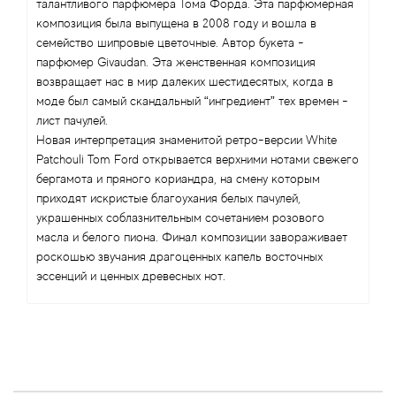
Antonio Visconti
талантливого парфюмера Тома Форда. Эта парфюмерная
композиция была выпущена в 2008 году и вошла в
семейство шипровые цветочные. Автор букета -
Aquolina
парфюмер Givaudan. Эта женственная композиция
возвращает нас в мир далеких шестидесятых, когда в
Arabesque Perfumes
моде был самый скандальный “ингредиент” тех времен -
лист пачулей.
Arabiyat
Новая интерпретация знаменитой ретро-версии White
Patchouli Tom Ford открывается верхними нотами свежего
Aramis
бергамота и пряного кориандра, на смену которым
приходят искристые благоухания белых пачулей,
украшенных соблазнительным сочетанием розового
Ariana Grande
масла и белого пиона. Финал композиции завораживает
роскошью звучания драгоценных капель восточных
Armaf
эссенций и ценных древесных нот.
Armand Basi
Arrogance