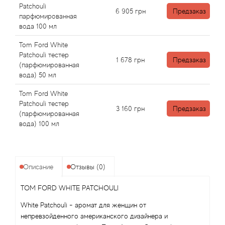
Angel Schlesser
Patchouli
6 905
грн
Предзаказ
парфюмированная
Anima Mundi
вода 100 мл
Tom Ford White
Anna Sui
Patchouli тестер
1 678
грн
Предзаказ
(парфюмированная
вода) 50 мл
Annayake
Tom Ford White
Anne Fontaine
Patchouli тестер
3 160
грн
Предзаказ
(парфюмированная
вода) 100 мл
Annick Goutal
Antonia's Flowers
Описание
Отзывы (0)
Antonio Banderas
TOM FORD WHITE PATCHOULI
Antonio Puig
White Patchouli - аромат для женщин от
непревзойденного американского дизайнера и