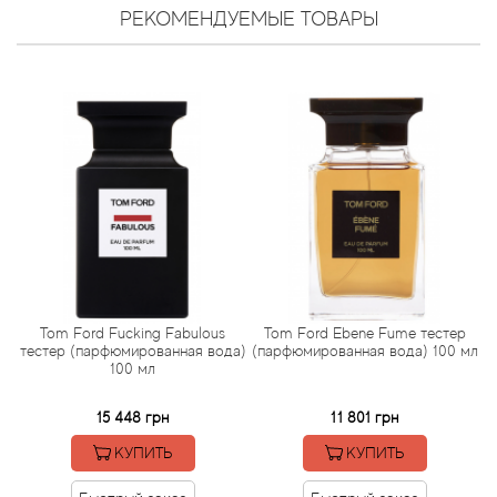
Arte Profumi
РЕКОМЕНДУЕМЫЕ ТОВАРЫ
ArteOlfatto
Asabi
Asgharali
Atelier Cologne
Atelier Des Ors
m
Tom Ford Fucking Fabulous
Tom Ford Ebene Fume тестер
Atelier Flou
а)
тестер (парфюмированная вода)
(парфюмированная вода) 100 мл
(
100 мл
Athena's
15 448 грн
11 801 грн
Atkinsons
КУПИТЬ
КУПИТЬ