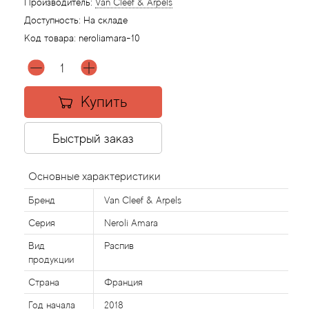
Производитель:
Van Cleef & Arpels
Доступность:
На складе
Agonist
Код товара:
neroliamara-10
Aigner
Купить
Aj Arabia (Widian)
Ajmal
Быстрый заказ
Al Haramain
Основные характеристики
Бренд
Van Cleef & Arpels
Al Jazeera
Серия
Neroli Amara
Alaia Paris
Вид
Распив
продукции
Alexander McQueen
Страна
Франция
Год начала
2018