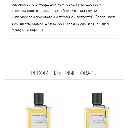
Arte Profumi
разрисовано в «сердце» композиции изяществом
апельсинового цвета, нежной сладостью груши,
ArteOlfatto
кипарисовой прохладой и перечной остротой. Завершает
ароматную сказку шлейф, сотканный золотыми нитями
мускуса и нероли.
Asabi
Asgharali
Atelier Cologne
Atelier Des Ors
РЕКОМЕНДУЕМЫЕ ТОВАРЫ
Atelier Flou
Athena's
Atkinsons