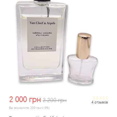
Acqua di Parma
Acqua di Sardegna
Adidas
Aedes de Venustas
Aerin Lauder
Affinessence
Afnan
2 000 грн
2 200 грн
4 отзывов
Agatha Ruiz de la Prada
Вы экономите:
200 грн (-9%)
Agent Provocateur