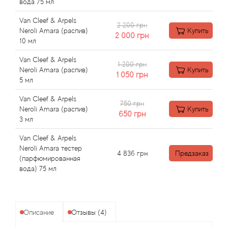
Angel Schlesser
вода 75 мл
Van Cleef & Arpels
2 200 грн
Anima Mundi
Neroli Amara (распив)
Купить
2 000
грн
10 мл
Anna Sui
Van Cleef & Arpels
1 200 грн
Neroli Amara (распив)
Купить
1 050
грн
Annayake
5 мл
Van Cleef & Arpels
Anne Fontaine
750 грн
Neroli Amara (распив)
Купить
650
грн
3 мл
Annick Goutal
Van Cleef & Arpels
Neroli Amara тестер
Antonia's Flowers
4 836
грн
Предзаказ
(парфюмированная
вода) 75 мл
Antonio Banderas
Antonio Puig
Описание
Отзывы (4)