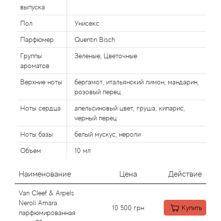
Alexandre Barthet
выпуска
Пол
Унисекс
Alexandre J
Парфюмер
Quentin Bisch
Alfred Dunhill
Группы
Зеленые, Цветочные
ароматов
Alyson Oldoini
Верхние ноты
бергамот, итальянский лимон, мандарин,
розовый перец
Alyssa Ashley
Ноты сердца
апельсиновый цвет, груша, кипарис,
черный перец
American Crew
Ноты базы
белый мускус, нероли
Amouage
Объем
10 мл
Amouroud
Наименование
Цена
Действие
Van Cleef & Arpels
Andre L'Arom
Neroli Amara
10 500
грн
Купить
парфюмированная