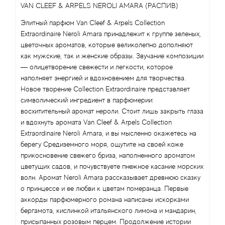
Antonio Visconti
VAN CLEEF & ARPELS NEROLI AMARA (РАСПИВ)
Элитный парфюм Van Cleef & Arpels Collection
Aquolina
Extraordinaire Neroli Amara принадлежит к группе зеленых,
цветочных ароматов, которые великолепно дополняют
Arabesque Perfumes
как мужские, так и женские образы. Звучание композиции
— олицетворение свежести и легкости, которое
Arabiyat
наполняет энергией и вдохновением для творчества.
Новое творение Collection Extraordinaire представляет
символический ингредиент в парфюмерии:
Aramis
восхитительный аромат нероли. Стоит лишь закрыть глаза
и вдохнуть аромата Van Cleef & Arpels Collection
Ariana Grande
Extraordinaire Neroli Amara, и вы мысленно окажетесь на
берегу Средиземного моря, ощутите на своей коже
Armaf
прикосновение свежего бриза, наполненного ароматом
цветущих садов, и почувствуете пнежное касание морских
Armand Basi
волн. Аромат Neroli Amara рассказывает древнюю сказку
о принцессе и ее любви к цветам померанца. Первые
аккорды парфюмерного романа написаны искорками
Arrogance
бергамота, кислинкой итальянского лимона и мандарин,
присыпанных розовым перцем. Продолжение истории